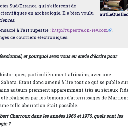
ctes Sud/Errance, qui s’efforcent de
cientifiques en archéologie. Il a bien voulu
autLeQuelle
ciences
.
nsacré à l’art rupestre :
http://rupestre.on-rev.com
.
nges de courriers électroniques.
essionnel, et pourquoi avez vous eu envie d’écrire pour
éhistoriques, particulièrement africains, avec une
Sahara. Étant donc amené à lire tout ce qui se publie su
certains auteurs prennent apparemment très au sérieux l’id
 été réalisées par les témoins d’atterrissages de Martien
ne telle aberration était possible.
ert Charroux dans les années 1960 et 1970, quels sont les
gie ?