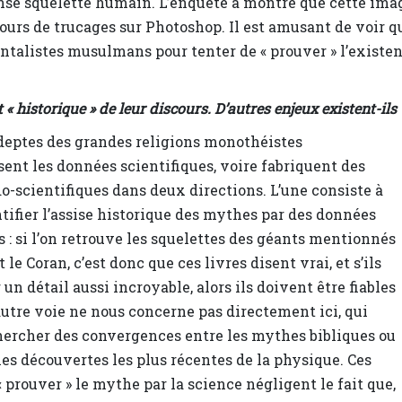
nse squelette humain. L’enquête a montré que cette ima
urs de trucages sur Photoshop. Il est amusant de voir q
talistes musulmans pour tenter de « prouver » l’existe
 « historique » de leur discours. D’autres enjeux existent-ils 
deptes des grandes religions monothéistes
ent les données scientifiques, voire fabriquent des
-scientifiques dans deux directions. L’une consiste à
tifier l’assise historique des mythes par des données
 : si l’on retrouve les squelettes des géants mentionnés
t le Coran, c’est donc que ces livres disent vrai, et s’ils
 un détail aussi incroyable, alors ils doivent être fiables
L’autre voie ne nous concerne pas directement ici, qui
hercher des convergences entre les mythes bibliques ou
les découvertes les plus récentes de la physique. Ces
« prouver » le mythe par la science négligent le fait que,