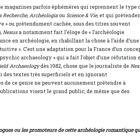
 de magazines parfois éphémères qui reprennent le type 
a Recherche
,
Archéologia
ou
Science & Vie
, et qui prétende
ve » ou prétendument cachée, sous des titres souvent
),
Nexus
a notamment fait l’éloge de « l’archéologie
nce en archéologie, en rhabillant la chose à l’aide d’une
uitive ». C’est une adaptation pour la France d’un conce
sychic archaeology » qui a fait l’objet d’une réfutation 
ield Archaeology
dès 1982, chose que le journaliste de
Nex
 des textes très superficiels et en ignorant
ues de ce genre ne peuvent aucunement prétendre à
publications visent le grand public, de même que des
ogues ou les promoteurs de cette archéologie romantique q