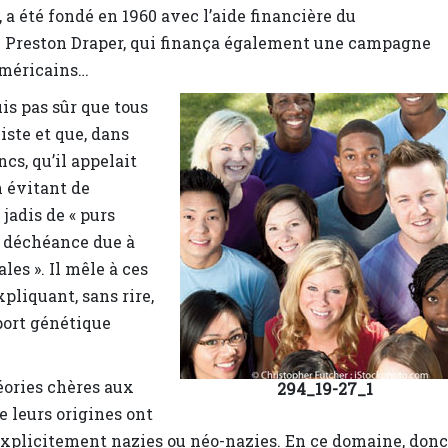
 a été fondé en 1960 avec l’aide financière du
e Preston Draper, qui finança également une campagne
-Américains…
uis pas sûr que tous
iste et que, dans
ncs, qu’il appelait
n évitant de
 jadis de « purs
e déchéance due à
les ». Il mêle à ces
pliquant, sans rire,
pport génétique
éories chères aux
294_19-27_1
 leurs origines ont
 explicitement nazies ou néo-nazies. En ce domaine, donc,