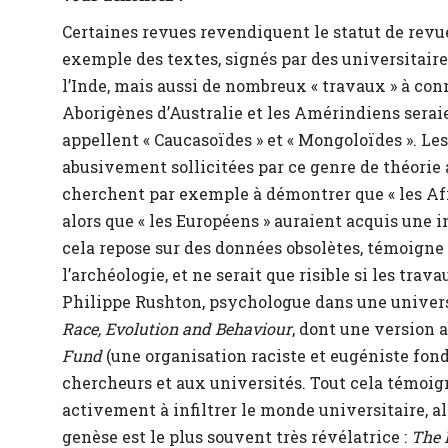
Certaines revues revendiquent le statut de rev
exemple des textes, signés par des universitaire
l’Inde, mais aussi de nombreux « travaux » à con
Aborigènes d’Australie et les Amérindiens serai
appellent « Caucasoïdes » et « Mongoloïdes ». Les
abusivement sollicitées par ce genre de théorie 
cherchent par exemple à démontrer que « les Afri
alors que « les Européens » auraient acquis une i
cela repose sur des données obsolètes, témoigne
l’archéologie, et ne serait que risible si les trav
Philippe Rushton, psychologue dans une universit
Race, Evolution and Behaviour
, dont une version 
Fund
(une organisation raciste et eugéniste fon
chercheurs et aux universités. Tout cela témoig
activement à infiltrer le monde universitaire, alor
genèse est le plus souvent très révélatrice :
The 