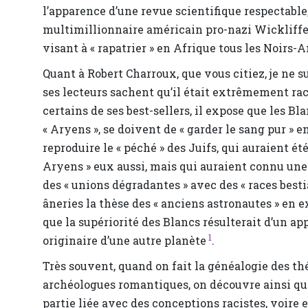
l’apparence d’une revue scientifique respectable,
multimillionnaire américain pro-nazi Wickliff
visant à « rapatrier » en Afrique tous les Noirs
Quant à Robert Charroux, que vous citiez, je ne s
ses lecteurs sachent qu’il était extrêmement rac
certains de ses best-sellers, il expose que les Bla
« Aryens », se doivent de « garder le sang pur » e
reproduire le « péché » des Juifs, qui auraient été
Aryens » eux aussi, mais qui auraient connu un
des « unions dégradantes » avec des « races bestia
âneries la thèse des « anciens astronautes » en ex
que la supériorité des Blancs résulterait d’un a
1
originaire d’une autre planète
.
Très souvent, quand on fait la généalogie des th
archéologues romantiques, on découvre ainsi que
partie liée avec des conceptions racistes, voire