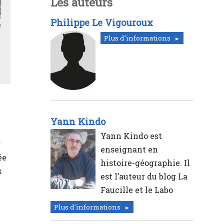
Les auteurs
Philippe Le Vigouroux
c
Plus d'informations
Yann Kindo
Yann Kindo est
r
enseignant en
ée
histoire-géographie. Il
s
est l’auteur du blog La
Faucille et le Labo
Plus d'informations