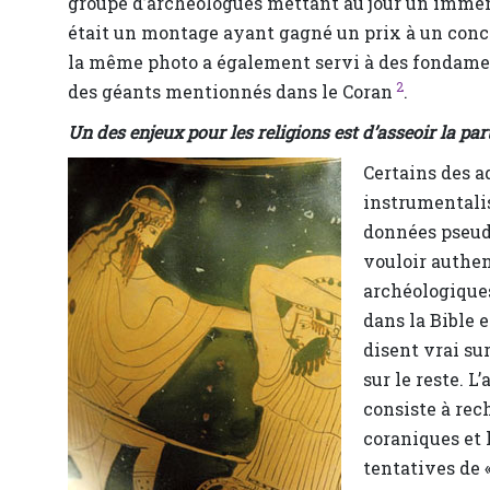
groupe d’archéologues mettant au jour un imme
était un montage ayant gagné un prix à un conco
la même photo a également servi à des fondamen
2
des géants mentionnés dans le Coran
.
Un des enjeux pour les religions est d’asseoir la part
Certains des a
instrumentalis
données pseudo
vouloir authen
archéologiques
dans la Bible e
disent vrai sur
sur le reste. 
consiste à rec
coraniques et 
tentatives de 