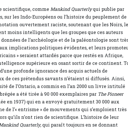
ue scientifique, comme
Mankind Quarterly
qui publie par
s, sur les Indo-Européens ou l’histoire du peuplement de
notation ouvertement raciste, soutenant que les Noirs, l
ent moins intelligents que les groupes que ces auteurs
 données de l’archéologie et de la paléontologie sont trè
aux implications politiques évidentes, et leurs promote
cains » seraient attardés parce que restés en Afrique,
ntelligence supérieure en osant sortir de ce continent. T
 d’une profonde ignorance des acquis actuels de
aux de ces prétendus savants n’étaient si diffusés. Ainsi,
é de l’Ontario, a commis en l’an 2000 un livre intitulé
abrégée a été tirée à 90 000 exemplaires par
The Pioneer
dée en 1937) qui en a envoyé gratuitement 30 000 aux
ne de l’« entrisme » de mouvements qui s’emploient très
s qu’ils n’ont rien de scientifique. L’histoire de leur
Mankind Quarterly
, qui paraît toujours en se donnant