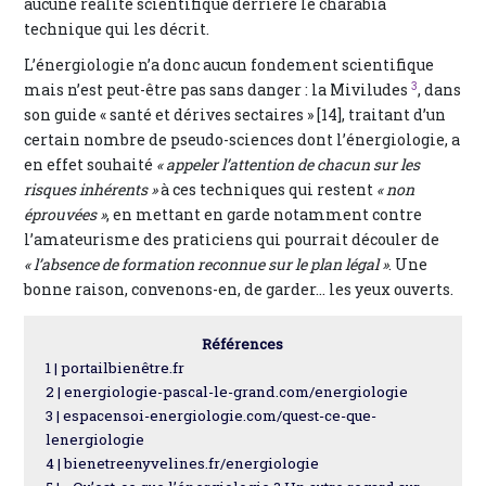
aucune réalité scientifique derrière le charabia
technique qui les décrit.
L’énergiologie n’a donc aucun fondement scientifique
3
mais n’est peut-être pas sans danger : la Miviludes
, dans
son guide « santé et dérives sectaires » [14], traitant d’un
certain nombre de pseudo-sciences dont l’énergiologie, a
en effet souhaité
« appeler l’attention de chacun sur les
risques inhérents »
à ces techniques qui restent
« non
éprouvées »
, en mettant en garde notamment contre
l’amateurisme des praticiens qui pourrait découler de
« l’absence de formation reconnue sur le plan légal »
. Une
bonne raison, convenons-en, de garder… les yeux ouverts.
Références
1 | portailbienêtre.fr
2 | energiologie-pascal-le-grand.com/energiologie
3 | espacensoi-energiologie.com/quest-ce-que-
lenergiologie
4 | bienetreenyvelines.fr/energiologie