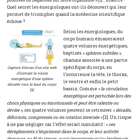
Quel secret les énergiologues ont-ils découvert qui leur
permet de triompher quand la médecine scientifique
échoue ?
Selon les énergiologues, du
corps humain émaneraient
quatre volumes énergétiques,
baptisés
« sphères subtiles »
,
chacune associée à une partie
spécifique du corps, en
Capture d’écran d’un site web
illustrant la vision
l’occurrence la tête, le thorax,
énergétique d’une sphère
le ventre et enfin le petit
décalée vers le haut du corps
bassin. Comme
« la circulation
[3].
énergétique est perturbée lors des
chocs physiques ou émotionnels et peut être ralentie ou
déviée »
, ces quatre volumes peuvent se retrouver
« décalés,
déformés, compressés ou en rotation inversée »
[2]. Un risque
à ne pas négliger car l’effet serait cumulatif :
« ces
dérèglements s’impriment dans le corps, et leur activité
demeure, au fil du temps, aussi importante qu’au lendemain