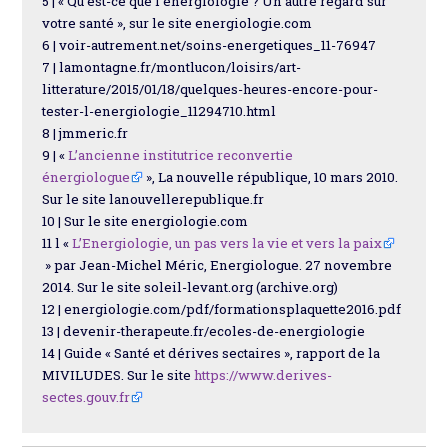
5 | « Qu’est-ce que l’énergiologie ? Un autre regard sur
votre santé », sur le site energiologie.com
6 | voir-autrement.net/soins-energetiques_11-76947
7 | lamontagne.fr/montlucon/loisirs/art-
litterature/2015/01/18/quelques-heures-encore-pour-
tester-l-energiologie_11294710.html
8 | jmmeric.fr
9 | «
L’ancienne institutrice reconvertie
énergiologue
», La nouvelle république, 10 mars 2010.
Sur le site lanouvellerepublique.fr
10 | Sur le site energiologie.com
11 l «
L’Energiologie, un pas vers la vie et vers la paix
» par Jean-Michel Méric, Energiologue. 27 novembre
2014. Sur le site soleil-levant.org (archive.org)
12 | energiologie.com/pdf/formationsplaquette2016.pdf
13 | devenir-therapeute.fr/ecoles-de-energiologie
14 | Guide « Santé et dérives sectaires », rapport de la
MIVILUDES. Sur le site
https://www.derives-
sectes.gouv.fr