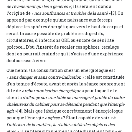
de l’événement qui les a générés »
; ils seraient donc à
l’origine de
« nos souffrances et troubles de la santé »
[3]. On
apprend par exemple qu’une naissance aux forceps
déplace les sphères énergétiques vers le haut du corps et
serait la cause possible de problèmes digestifs,
circulatoires, d’infections ORL ou encore de sénilité
précoce… D’où l’intérêt de recaler ces sphères, recalage
dont on pourrait craindre qu’il s’agisse d’une expérience
douloureuse à vivre.
Que nenni ! La consultation chez un énergiologue est
« sans danger et sans contre-indication »
: elle est constituée
d’un temps d’écoute, avant et après la séance proprement
dite de
« réharmonisation énergétique »
pour laquelle le
client
« s’allonge sur une table de massage et profite du cadre
chaleureux du cabinet pour se détendre pendant que l’Énergie
agit »
[4]. Mais que fabrique concrètement l’énergiologue
pour que l’énergie
« agisse »
? Étant capable de voir
« à
l’intérieur de la matière, la réalité subtile des objets et des
êtres »
, il se place simplement à côté du patient puis
« en