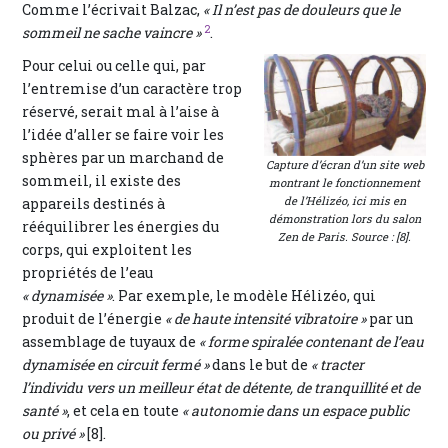
Comme l’écrivait Balzac,
« Il n’est pas de douleurs que le
2
sommeil ne sache vaincre »
.
Pour celui ou celle qui, par
l’entremise d’un caractère trop
réservé, serait mal à l’aise à
l’idée d’aller se faire voir les
sphères par un marchand de
Capture d’écran d’un site web
sommeil, il existe des
montrant le fonctionnement
de l’Hélizéo, ici mis en
appareils destinés à
démonstration lors du salon
rééquilibrer les énergies du
Zen de Paris. Source : [8].
corps, qui exploitent les
propriétés de l’eau
« dynamisée »
. Par exemple, le modèle Hélizéo, qui
produit de l’énergie
« de haute intensité vibratoire »
par un
assemblage de tuyaux de
« forme spiralée contenant de l’eau
dynamisée en circuit fermé »
dans le but de
« tracter
l’individu vers un meilleur état de détente, de tranquillité et de
santé »
, et cela en toute
« autonomie dans un espace public
ou privé »
[8].