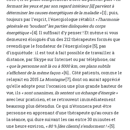
fermant les yeux et par son regard intérieur [il] parvient à
déterminer les causes énergétiques de la maladie »
[1] ; puis,
toujours par l’esprit, l’énergiologue rétablit
« l’harmonie
générale en “soudant” les parties disloquées du corps
énergétique »
[4]. Il suffisait d’y penser ! Et même si vous
demeurez éloignés d’un des 212 thérapeutes formés que
revendique le fondateur de l’énergiologie [5], pas
d’inquiétude : il est tout à fait possible de travailler à
distance, par Skype sur Internet ou par téléphone, car
« que la personne soit là ou à 5000 km, ces plans subtils
s’affichent de la même façon »
[6]... Côté patients, comme le
relayait en 2015
La Montagne
[7], dont on aurait apprécié
qu’elle adopte pour l’occasion une plus grande hauteur de
vue, ils
« sont unanimes, ils sentent un échange d’énergie »
avec leur praticien, et se retrouvent immédiatement
beaucoup plus détendus. Ce qui n’étonnera peut-être
personne en apprenant d’une thérapeute qu’au cours de
la séance, qui dure suivant les cas entre 30 minutes et
une heure environ,
« 80 % [des clients] s’endorment ! »
[5].