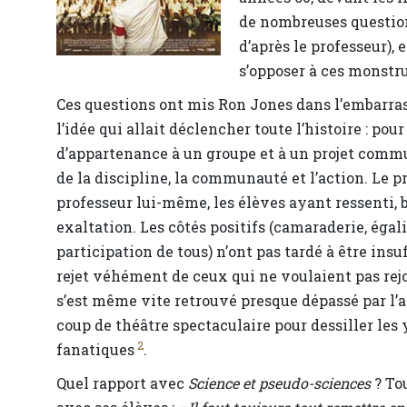
de nombreuses questions
d’après le professeur),
s’opposer à ces monstru
Ces questions ont mis Ron Jones dans l’embarras,
l’idée qui allait déclencher toute l’histoire : p
d’appartenance à un groupe et à un projet commu
de la discipline, la communauté et l’action. Le pro
professeur lui-même, les élèves ayant ressenti, 
exaltation. Les côtés positifs (camaraderie, égali
participation de tous) n’ont pas tardé à être ins
rejet véhément de ceux qui ne voulaient pas rej
s’est même vite retrouvé presque dépassé par l’amp
coup de théâtre spectaculaire pour dessiller les 
2
fanatiques
.
Quel rapport avec
Science et pseudo-sciences
? To