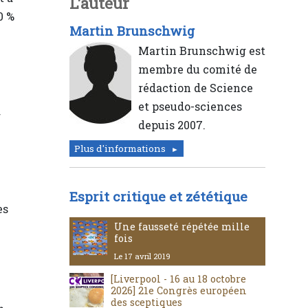
L'auteur
0 %
Martin Brunschwig
Martin Brunschwig est
membre du comité de
rédaction de Science
et pseudo-sciences
r
depuis 2007.
e
Plus d'informations
Esprit critique et zététique
es
Une fausseté répétée mille
fois
Le 17 avril 2019
[Liverpool - 16 au 18 octobre
2026] 21e Congrès européen
des sceptiques