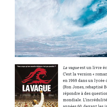
La vague
est un livre éc
C’est la version « roman
en 1969 dans un lycée d
(Ron Jones, rebaptisé Be
répondre à des question
mondiale. L’incrédulité
années 60, devant les 