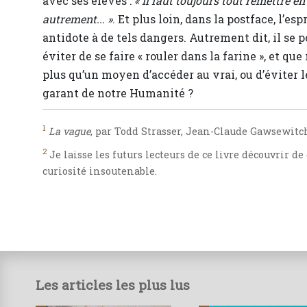
avec ses élèves :
« Il faut toujours tout remettre e
autrement... »
. Et plus loin, dans la postface, l’
antidote à de tels dangers. Autrement dit, il se po
éviter de se faire « rouler dans la farine », et q
plus qu’un moyen d’accéder au vrai, ou d’éviter le
garant de notre Humanité ?
1
La vague
, par Todd Strasser, Jean-Claude Gawsewitch É
2
Je laisse les futurs lecteurs de ce livre découvrir de 
curiosité insoutenable.
Les articles les plus lus