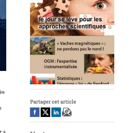
lée
Partager cet article
e
t à