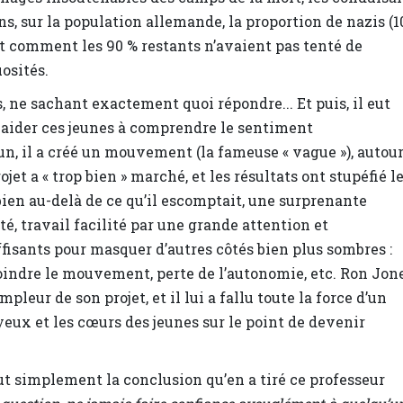
, sur la population allemande, la proportion de nazis (1
 et comment les 90 % restants n’avaient pas tenté de
osités.
 ne sachant exactement quoi répondre... Et puis, il eut
our aider ces jeunes à comprendre le sentiment
n, il a créé un mouvement (la fameuse « vague »), autou
jet a « trop bien » marché, et les résultats ont stupéfié l
bien au-delà de ce qu’il escomptait, une surprenante
té, travail facilité par une grande attention et
uffisants pour masquer d’autres côtés bien plus sombres :
oindre le mouvement, perte de l’autonomie, etc. Ron Jon
leur de son projet, et il lui a fallu toute la force d’un
yeux et les cœurs des jeunes sur le point de devenir
ut simplement la conclusion qu’en a tiré ce professeur