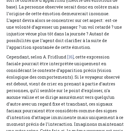
soit le contexte d’apparition (théorie des émotions de
base). La personne observée serait donc en colère mais
l’origine de cette émotion demeurerait inconnue.
L’agent devra alors se concentrer sur cet aspect : est-ce
une volonté d’agresser un passager ? un vol retardé ? une
injustice vécue plus tôt dans la journée ? Autant de
possibilités que l’agent doit clarifier à la suite de
l’apparition spontanée de cette émotion.
Cependant, selon A. Fridlund
[16]
, cette expression
faciale pourrait être interprétée uniquement en
considérant le contexte d’apparition précis (vision
écologique des comportements). Si le voyageur observé
est debout, vient de crier en prenant à partie d’autres
personnes, qu’il semble sur le point d’exploser, n’a
aucune valise et se dirige assurément vers quelqu’un
d’autre avec un regard fixe et tranchant, ces signaux
faciaux pourraient être considérés comme des signes
d’intention d’attaque imminente mais uniquement à ce
moment précis de l’interaction. Imaginons maintenant
une autre scène. Cette fois-ci, le même voyageur est assis