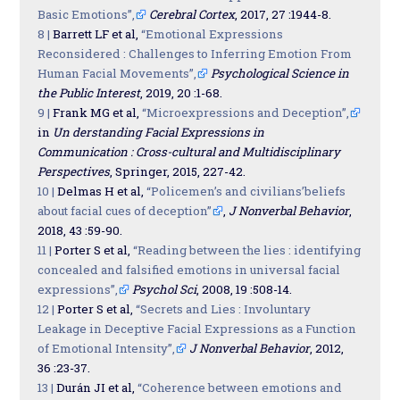
Basic Emotions”,
Cerebral Cortex
, 2017, 27 :1944-8.
8 |
Barrett LF et al,
“Emotional Expressions
Reconsidered : Challenges to Inferring Emotion From
Human Facial Movements”,
Psychological Science in
the Public Interest
, 2019, 20 :1-68.
9 |
Frank MG et al,
“Microexpressions and Deception”,
in
Un
derstanding Facial Expressions in
Communication : Cross-cultural and Multidisciplinary
Perspectives
, Springer, 2015, 227-42.
10 |
Delmas H et al,
“Policemen’s and civilians’beliefs
about facial cues of deception”
,
J Nonverbal Behavior
,
2018, 43 :59-90.
11 |
Porter S et al,
“Reading between the lies : identifying
concealed and falsified emotions in universal facial
expressions”,
Psychol Sci
, 2008, 19 :508-14.
12 |
Porter S et al,
“Secrets and Lies : Involuntary
Leakage in Deceptive Facial Expressions as a Function
of Emotional Intensity”,
J Nonverbal Behavior
, 2012,
36 :23-37.
13 |
Durán JI et al,
“Coherence between emotions and