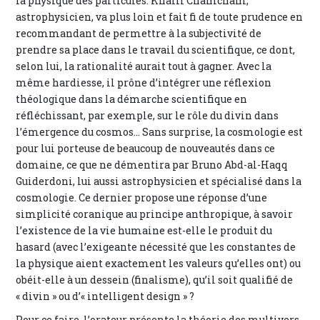
la physique des particules. Khalil Chamcham,
astrophysicien, va plus loin et fait fi de toute prudence en
recommandant de permettre à la subjectivité de
prendre sa place dans le travail du scientifique, ce dont,
selon lui, la rationalité aurait tout à gagner. Avec la
même hardiesse, il prône d’intégrer une réflexion
théologique dans la démarche scientifique en
réfléchissant, par exemple, sur le rôle du divin dans
l’émergence du cosmos... Sans surprise, la cosmologie est
pour lui porteuse de beaucoup de nouveautés dans ce
domaine, ce que ne démentira par Bruno Abd-al-Haqq
Guiderdoni, lui aussi astrophysicien et spécialisé dans la
cosmologie. Ce dernier propose une réponse d’une
simplicité coranique au principe anthropique, à savoir
l’existence de la vie humaine est-elle le produit du
hasard (avec l’exigeante nécessité que les constantes de
la physique aient exactement les valeurs qu’elles ont) ou
obéit-elle à un dessein (finalisme), qu’il soit qualifié de
« divin » ou d’« intelligent design » ?
Pour ce faire, l’orateur présente la théorie des multivers