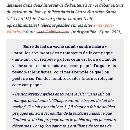
détaillée dans deux interviews de l’auteur sur « le débat autour
du calcium du lait » publiées dans la Lettre Nutrition Santé
(n° 4 et n° 16) de Valorial (pôle de compétitivité
agroalimentaire), téléchargeables sur les sites
www.pole-
valorial.fr
ou
(indisponible—5 juin. 2021).
www.lrbeva.com
Boire du lait de vache serait « contre nature »
Parmi les arguments des promoteurs de la campagne
« anti-lait », on retrouve parfois celui-ci : boire du lait de
vache serait « contre nature », accompagné d’arguments
pseudo-scientifiques. Voici par exemple ce que l’on
peut lire sur l’un des nombreux sites Internet relayant
cette campagne :
« De nombreux mythes entourent le lait : “Sans lait, on
manque de calcium “, “Chaque enfant a besoin de lait (de
vache)”, “Le lait est sain” etc. [...] Il s’agit en fait de solides
préjugés qui sont le résultat de la publicité massive que
l’industrie du lait propage dans le public depuis plusieurs
décennies. Lorsqu’on sait que 3,9 millions de tonnes de