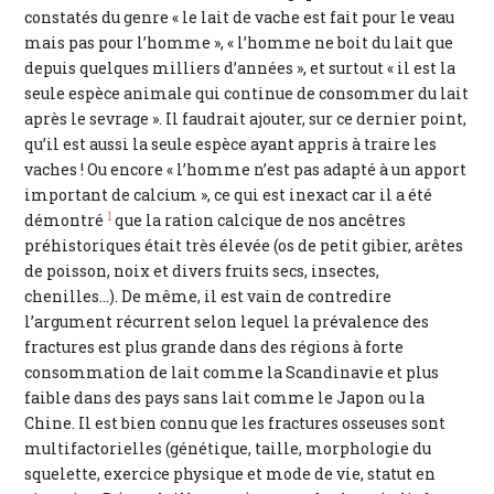
constatés du genre « le lait de vache est fait pour le veau
mais pas pour l’homme », « l’homme ne boit du lait que
depuis quelques milliers d’années », et surtout « il est la
seule espèce animale qui continue de consommer du lait
après le sevrage ». Il faudrait ajouter, sur ce dernier point,
qu’il est aussi la seule espèce ayant appris à traire les
vaches ! Ou encore « l’homme n’est pas adapté à un apport
important de calcium », ce qui est inexact car il a été
1
démontré
que la ration calcique de nos ancêtres
préhistoriques était très élevée (os de petit gibier, arêtes
de poisson, noix et divers fruits secs, insectes,
chenilles…). De même, il est vain de contredire
l’argument récurrent selon lequel la prévalence des
fractures est plus grande dans des régions à forte
consommation de lait comme la Scandinavie et plus
faible dans des pays sans lait comme le Japon ou la
Chine. Il est bien connu que les fractures osseuses sont
multifactorielles (génétique, taille, morphologie du
squelette, exercice physique et mode de vie, statut en