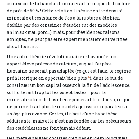
au niveau de la hanche diminuerait le risque de fracture
de près de 50 % ! Cette relation linéaire entre densité
minérale et résistance de l’os à la rupture a été bien
établie par des centaines d’études sur des modèles
animaux (rat, porc…) mais, pour d’évidentes raisons
éthiques, ne peut pas être expérimentalement vérifiée
chez l’homme.
Une autre théorie révolutionnaire est avancée : un
apport élevé précoce de calcium, auquel l’espèce
humaine ne serait pas adaptée (ce qui est faux, le régime
4
préhistorique en apportait bien plus
), dans le but de
constituer un bon capital osseux à la fin de l’adolescence,
5
solliciterait trop tôt les ostéoblastes
pour la
minéralisation de l’os et en épuiserait le « stock », ce qui
ne permettrait plus le remodelage osseux réparateur à
un âge plus avancé. Certes, il s’agit d’une hypothèse
séduisante, mais elle n’est pas fondée car les précurseurs
des ostéoblastes ne font jamais défaut.
Des méta-analyses choisies d’études épidémiologiques