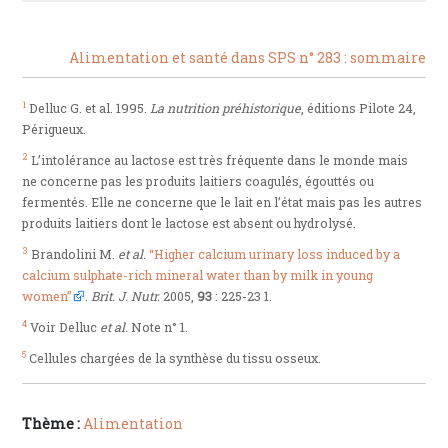
Alimentation et santé dans SPS n° 283 : sommaire
1
Delluc G. et al. 1995.
La nutrition préhistorique
, éditions Pilote 24,
Périgueux.
2
L’intolérance au lactose est très fréquente dans le monde mais
ne concerne pas les produits laitiers coagulés, égouttés ou
fermentés. Elle ne concerne que le lait en l’état mais pas les autres
produits laitiers dont le lactose est absent ou hydrolysé.
3
Brandolini M.
et al.
“Higher calcium urinary loss induced by a
calcium sulphate-rich mineral water than by milk in young
women”
.
Brit. J. Nutr.
2005,
93
: 225-23 1.
4
Voir Delluc
et al.
Note n° 1.
5
Cellules chargées de la synthèse du tissu osseux.
Thème :
Alimentation