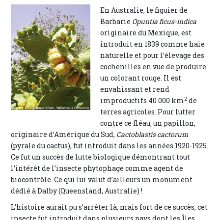
En Australie, le figuier de
Barbarie
Opuntia ficus-indica
originaire du Mexique, est
introduit en 1839 comme haie
naturelle et pour l’élevage des
cochenilles en vue de produire
un colorant rouge. Il est
envahissant et rend
2
improductifs 40 000 km
de
terres agricoles. Pour lutter
contre ce fléau, un papillon,
originaire d’Amérique du Sud,
Cactoblastis cactorum
(pyrale du cactus), fut introduit dans les années 1920-1925.
Ce fut un succès de lutte biologique démontrant tout
l’intérêt de l’insecte phytophage comme agent de
biocontrôle. Ce qui lui valut d’ailleurs un monument
dédié à Dalby (Queensland, Australie) !
L’histoire aurait pu s’arrêter là, mais fort de ce succès, cet
insecte fut introduit dans plusieurs pays dont les Îles