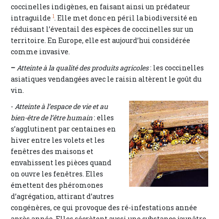
coccinelles indigènes, en faisant ainsi un prédateur
1
intraguilde
. Elle met donc en péril la biodiversité en
réduisant l’éventail des espèces de coccinelles sur un
territoire. En Europe, elle est aujourd’hui considérée
comme invasive.
–
Atteinte à la qualité des produits agricoles
: les coccinelles
asiatiques vendangées avec le raisin altèrent le goût du
vin.
-
Atteinte à l’espace de vie et au
bien-être de l’être humain
: elles
s’agglutinent par centaines en
hiver entre les volets et les
fenêtres des maisons et
envahissent les pièces quand
on ouvre les fenêtres. Elles
émettent des phéromones
d’agrégation, attirant d’autres
congénères, ce qui provoque des ré-infestations année
après année. Elles sécrètent aussi une substance jaunâtre,