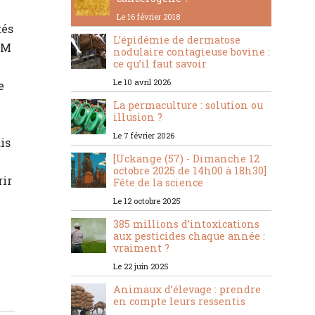
Le 16 février 2018
tés
L’épidémie de dermatose
GM
nodulaire contagieuse bovine :
ce qu’il faut savoir
Le 10 avril 2026
e
La permaculture : solution ou
illusion ?
Le 7 février 2026
is
[Uckange (57) - Dimanche 12
octobre 2025 de 14h00 à 18h30]
rir
Fête de la science
Le 12 octobre 2025
385 millions d’intoxications
aux pesticides chaque année :
vraiment ?
Le 22 juin 2025
Animaux d’élevage : prendre
en compte leurs ressentis