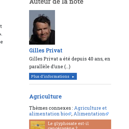
Auteur de la note
t
».
ie
Gilles Privat
Gilles Privat a été depuis 40 ans, en
parallèle d’une (…)
Plus d'informations
Agriculture
Thèmes connexes :
Agriculture et
alimentation bio
,
Alimentation
Le glyphosate est-il
cancérogène ?