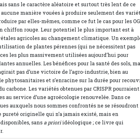
is sans le caractère aléatoire et surtout très lent de ce
en aucune manière vouées à produire seulement des varié
produire par elles-mêmes, comme ce fut le cas pour les O
n chiffon rouge. Leur potentiel le plus important est à
égétales agricoles au changement climatique. Un exempl
utilisation de plantes pérennes (qui ne nécessitent pas
pèces les plus massivement utilisées aujourd’hui pour
 plantes annuelles. Les bénéfices pour la santé des sols, ma
girait pas d’une victoire de l’agro-industrie, bien au
e phytosanitaires et s’enracine sur la durée pour recouv
e du carbone. Les variétés obtenues par CRISPR pourraient
ses au service d’une agroécologie renouvelée. Dans ce
ques auxquels nous sommes confrontés ne se résoudront
 pureté originelle qui n’a jamais existé, mais en
 disponibles, sans
a priori
idéologique ; ce livre qui
r.