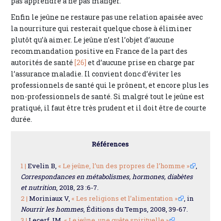
pas apprendre à ne pas manger.
Enfin le jeûne ne restaure pas une relation apaisée avec
la nourriture qui resterait quelque chose à éliminer
plutôt qu’à aimer. Le jeûne n’est l’objet d’aucune
recommandation positive en France de la part des
autorités de santé
[26]
et d’aucune prise en charge par
l’assurance maladie. Il convient donc d’éviter les
professionnels de santé qui le prônent, et encore plus les
non-professionnels de santé. Si malgré tout le jeûne est
pratiqué, il faut être très prudent et il doit être de courte
durée.
Références
1 |
Evelin B,
« Le jeûne, l’un des propres de l’homme »
,
Correspondances en métabolismes, hormones, diabètes
et nutrition
, 2018, 23 :6-7.
2 |
Moriniaux V,
« Les religions et l’alimentation »
, in
Nourrir les hommes
, Éditions du Temps, 2008, 39-67.
3 |
Lecerf JM,
« Le jeûne, une quête spirituelle »
,