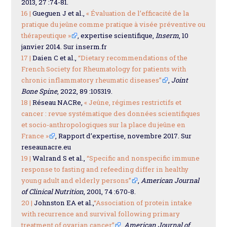
2013, 27 :74-81.
16 |
Gueguen J et al.,
« Évaluation de l’efficacité de la
pratique du jeûne comme pratique à visée préventive ou
thérapeutique »
, expertise scientifique,
Inserm
, 10
janvier 2014. Sur inserm.fr
17 |
Daien C et al.,
“Dietary recommendations of the
French Society for Rheumatology for patients with
chronic inflammatory rheumatic diseases”
,
Joint
Bone Spine
, 2022, 89 :105319.
18 |
Réseau NACRe,
« Jeûne, régimes restrictifs et
cancer : revue systématique des données scientifiques
et socio-anthropologiques sur la place du jeûne en
France »
, Rapport d’expertise, novembre 2017. Sur
reseaunacre.eu
19 |
Walrand S et al.,
“Specific and nonspecific immune
response to fasting and refeeding differ in healthy
young adult and elderly persons”
,
American Journal
of Clinical Nutrition
, 2001, 74 :670-8.
20 |
Johnston EA et al.,
“Association of protein intake
with recurrence and survival following primary
treatment of ovarian cancer”
,
American Journal of