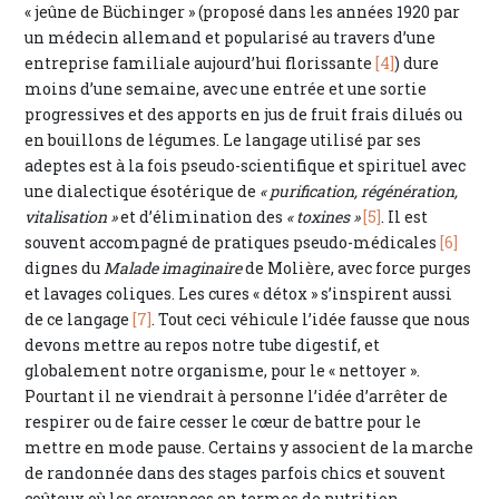
« jeûne de Büchinger » (proposé dans les années 1920 par
un médecin allemand et popularisé au travers d’une
entreprise familiale aujourd’hui florissante
[4]
) dure
moins d’une semaine, avec une entrée et une sortie
progressives et des apports en jus de fruit frais dilués ou
en bouillons de légumes. Le langage utilisé par ses
adeptes est à la fois pseudo-scientifique et spirituel avec
une dialectique ésotérique de
« purification, régénération,
vitalisation »
et d’élimination des
« toxines »
[5]
. Il est
souvent accompagné de pratiques pseudo-médicales
[6]
dignes du
Malade imaginaire
de Molière, avec force purges
et lavages coliques. Les cures « détox » s’inspirent aussi
de ce langage
[7]
. Tout ceci véhicule l’idée fausse que nous
devons mettre au repos notre tube digestif, et
globalement notre organisme, pour le « nettoyer ».
Pourtant il ne viendrait à personne l’idée d’arrêter de
respirer ou de faire cesser le cœur de battre pour le
mettre en mode pause. Certains y associent de la marche
de randonnée dans des stages parfois chics et souvent
coûteux où les croyances en termes de nutrition