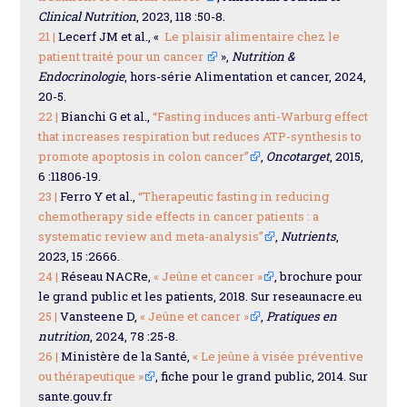
Clinical Nutrition
, 2023, 118 :50-8.
21 |
Lecerf JM et al., «
Le plaisir alimentaire chez le
patient traité pour un cancer
»,
Nutrition &
Endocrinologie
, hors-série Alimentation et cancer, 2024,
20-5.
22 |
Bianchi G et al.,
“Fasting induces anti-Warburg effect
that increases respiration but reduces ATP-synthesis to
promote apoptosis in colon cancer”
,
Oncotarget
, 2015,
6 :11806-19.
23 |
Ferro Y et al.,
“Therapeutic fasting in reducing
chemotherapy side effects in cancer patients : a
systematic review and meta-analysis”
,
Nutrients
,
2023, 15 :2666.
24 |
Réseau NACRe,
« Jeûne et cancer »
, brochure pour
le grand public et les patients, 2018. Sur reseaunacre.eu
25 |
Vansteene D,
« Jeûne et cancer »
,
Pratiques en
nutrition
, 2024, 78 :25-8.
26 |
Ministère de la Santé,
« Le jeûne à visée préventive
ou thérapeutique »
, fiche pour le grand public, 2014. Sur
sante.gouv.fr