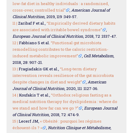
low-fat diet in healthy individuals : a randomized,
cross-over, controlled trial”
,
American Journal of
Clinical Nutrition
, 2019, 119 :349-57.
11 |
Zaribaf F et al.,
“Empirically derived dietary habits
are associated with irritable bowel syndrome”
,
European Journal of Clinical Nutrition
, 2018, 72 :1537-47.
12 |
Fabbiano S et al.
“Functional gut microbiota
remodelling contributes to the caloric restriction-
induced metabolic improvement”
,
Cell Metabolism
,
2018, 28 :907-21.
13 |
Fragiadakis GK et al.,
“Long-term dietary
intervention reveals resilience of the gut microbiota
despite changes in diet and weight”
,
American
Journal of Clinical Nutrition
, 2020, 111 :1127-36.
14 |
Koufakis T et al.,
“Orthodox religious fasting as a
medical nutrition therapy for dyslipidemia : where do
we stand and how far can we go ?”
,
European Journal
of Clinical Nutrition
, 2018, 72 :474-9.
15 |
Lecerf JM,
« Obésité : pourquoi les régimes
échouent-ils ? »
,
Nutrition Clinique et Métabolisme
,