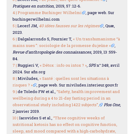
Pratiques en nutrition
, 2019, 57 :12-6.
4 |
Programme Buchinger Wilhelmi
, page web. Sur
buchingerwilhelmi.com
5 |
Lecerf JM,
40 idées fausses sur les régimes
, Quæ,
2023.
6 |
Dalgalarrondo S, Fournier T,
« Un transhumanisme “à
mains nues
”
: sociologie de la promesse du jeûne »
,
Revue d’anthropologie des connaissances
, 2019, 13 :559-
84.
7 |
Ruggieri V,
« Détox : info ou intox ? »
,
SPS
n° 348, avril
2024. Sur afis.org
8 |
Miviludes,
« Santé : quelles sont les situations à
risques ? »
, page web. Sur miviludes.interieur.gouv.fr
9 |
de Toledo FW et al.,
“Safety, health improvement and
wellbeing during a 4 to 21-day fasting period in an
observational study including 1422 subjects”,
Plos One
,
2 janvier 2019.
10 |
Iacovides S et al.,
“Three cognitive weeks of
nutritional ketosis has no effect on cognitive function,
sleep, and mood compared with a high-carbohydrate,