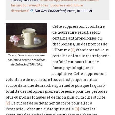
fasting for weight loss : progress and future
directions”
,
Nat Rev Endocrinol
, 2022, 18 :309-21.
Cette suppression volontaire
de nourriture serait, selon
certains anthropologues ou
théologiens, un des propres de
l’Homme
[1]
, étant entendu que
Tasse d’eau et rose sur une
certains animaux restreignent
assiette d’argent, Francisco
parfois leur nourriture de
de Zubarán (1598-1664)
façon physiologique et
adaptative. Cette suppression
volontaire de nourriture trouve historiquement sa
source dans une démarche spirituelle puisque la quasi-
totalité des religions prônent le jeûne pour des périodes
plus ou moins longues et de façon plus ou moins stricte
[2]
. Le but est de se détacher du corps pour aller à
l’essentiel : c’est une quête spirituelle
[3]
. Chez les
chrétiens (les orthodoxes surtout) comme chez les