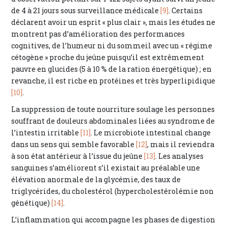
de 4 à 21 jours sous surveillance médicale
[9]
. Certains
déclarent avoir un esprit « plus clair », mais les études ne
montrent pas d’amélioration des performances
cognitives, de l’humeur ni du sommeil avec un « régime
cétogène » proche du jeûne puisqu’il est extrêmement
pauvre en glucides (5 à 10 % de la ration énergétique) ; en
revanche, il est riche en protéines et très hyperlipidique
[10]
.
La suppression de toute nourriture soulage les personnes
souffrant de douleurs abdominales liées au syndrome de
l’intestin irritable
[11]
. Le microbiote intestinal change
dans un sens qui semble favorable
[12]
, mais il reviendra
à son état antérieur à l’issue du jeûne
[13]
. Les analyses
sanguines s’améliorent s’il existait au préalable une
élévation anormale de la glycémie, des taux de
triglycérides, du cholestérol (hypercholestérolémie non
génétique)
[14]
.
L’inflammation qui accompagne les phases de digestion