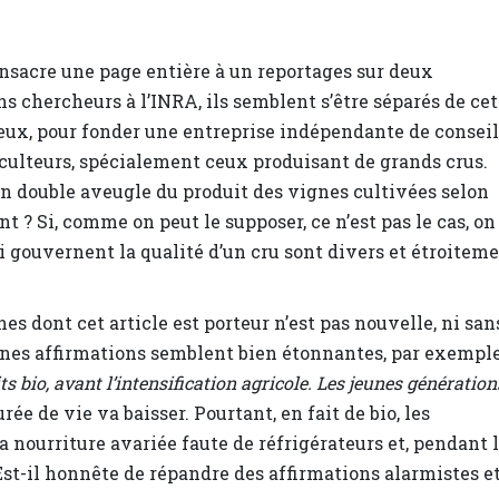
nsacre une page entière à un reportages sur deux
 chercheurs à l’INRA, ils semblent s’être séparés de cet
ieux, pour fonder une entreprise indépendante de conseil
culteurs, spécialement ceux produisant de grands crus.
en double aveugle du produit des vignes cultivées selon
t ? Si, comme on peut le supposer, ce n’est pas le cas, on
ui gouvernent la qualité d’un cru sont divers et étroitem
s dont cet article est porteur n’est pas nouvelle, ni san
nes affirmations semblent bien étonnantes, par exemple
s bio, avant l’intensification agricole. Les jeunes génération
rée de vie va baisser. Pourtant, en fait de bio, les
 nourriture avariée faute de réfrigérateurs et, pendant 
 Est-il honnête de répandre des affirmations alarmistes e