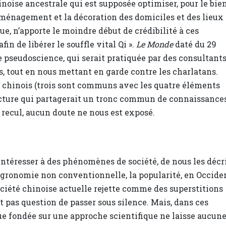
inoise ancestrale qui est supposée optimiser, pour le bie
l’aménagement et la décoration des domiciles et des lieux
que, n’apporte le moindre début de crédibilité à ces
fin de libérer le souffle vital Qi ».
Le Monde
daté du 29
e pseudoscience, qui serait pratiquée par des consultant
s, tout en nous mettant en garde contre les charlatans.
s chinois (trois sont communs avec les quatre éléments
puncture qui partagerait un tronc commun de connaissance
 recul, aucun doute ne nous est exposé.
intéresser à des phénomènes de société, de nous les décr
 agronomie non conventionnelle, la popularité, en Occide
société chinoise actuelle rejette comme des superstitions
st pas question de passer sous silence. Mais, dans ces
tique fondée sur une approche scientifique ne laisse aucun