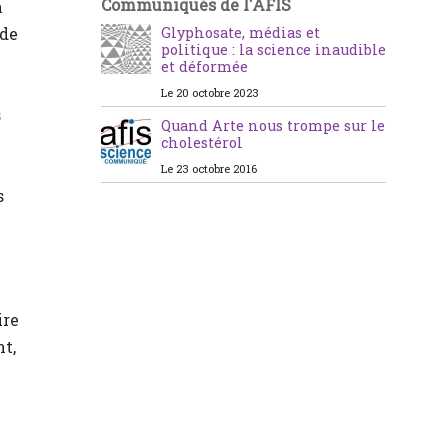
Communiqués de l'AFIS
n
 de
Glyphosate, médias et
politique : la science inaudible
et déformée
Le 20 octobre 2023
s
Quand Arte nous trompe sur le
cholestérol
Le 23 octobre 2016
s
ire
nt,
e