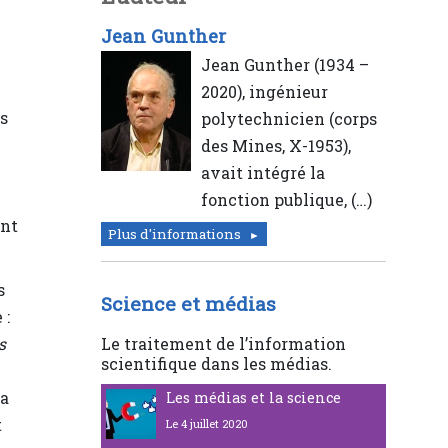
Jean Gunther
Jean Gunther (1934 –
2020), ingénieur
s
polytechnicien (corps
des Mines, X-1953),
avait intégré la
fonction publique, (…)
ent
Plus d'informations
s
Science et médias
 :
s
Le traitement de l’information
scientifique dans les médias.
la
Les médias et la science
t
Le 4 juillet 2020