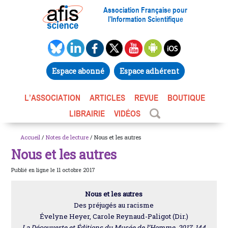
Association Française pour
l’Information Scientifique
Espace abonné
Espace adhérent
L’ASSOCIATION
ARTICLES
REVUE
BOUTIQUE
LIBRAIRIE
VIDÉOS
Accueil
/
Notes de lecture
/ Nous et les autres
Nous et les autres
Publié en ligne le 11 octobre 2017
Nous et les autres
Des préjugés au racisme
Évelyne Heyer, Carole Reynaud-Paligot (Dir.)
La Découverte et Éditions du Musée de l’Homme, 2017, 144