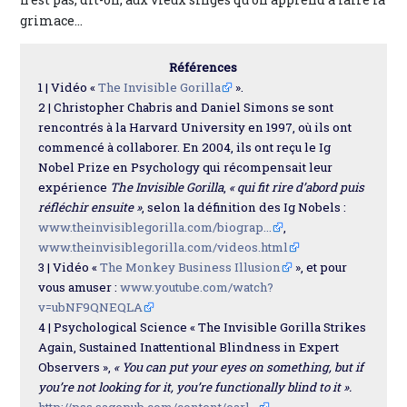
grimace…
Références
1 | Vidéo «
The Invisible Gorilla
».
2 | Christopher Chabris and Daniel Simons se sont
rencontrés à la Harvard University en 1997, où ils ont
commencé à collaborer. En 2004, ils ont reçu le Ig
Nobel Prize en Psychology qui récompensait leur
expérience
The Invisible Gorilla
,
« qui fit rire d’abord puis
réfléchir ensuite »
, selon la définition des Ig Nobels :
www.theinvisiblegorilla.com/biograp...
,
www.theinvisiblegorilla.com/videos.html
3 | Vidéo «
The Monkey Business Illusion
», et pour
vous amuser :
www.youtube.com/watch?
v=ubNF9QNEQLA
4 | Psychological Science « The Invisible Gorilla Strikes
Again, Sustained Inattentional Blindness in Expert
Observers »,
« You can put your eyes on something, but if
you’re not looking for it, you’re functionally blind to it ».
http://pss.sagepub.com/content/earl...
,