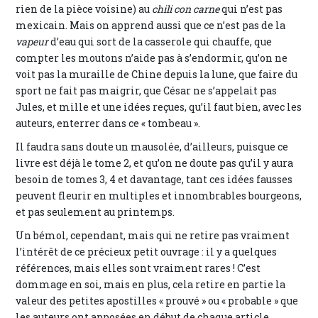
rien de la pièce voisine) au
chili con carne
qui n’est pas
mexicain. Mais on apprend aussi que ce n’est pas de la
vapeur
d’eau qui sort de la casserole qui chauffe, que
compter les moutons n’aide pas à s’endormir, qu’on ne
voit pas la muraille de Chine depuis la lune, que faire du
sport ne fait pas maigrir, que César ne s’appelait pas
Jules, et mille et une idées reçues, qu’il faut bien, avec les
auteurs, enterrer dans ce « tombeau ».
Il faudra sans doute un mausolée, d’ailleurs, puisque ce
livre est déjà le tome 2, et qu’on ne doute pas qu’il y aura
besoin de tomes 3, 4 et davantage, tant ces idées fausses
peuvent fleurir en multiples et innombrables bourgeons,
et pas seulement au printemps.
Un bémol, cependant, mais qui ne retire pas vraiment
l’intérêt de ce précieux petit ouvrage : il y a quelques
références, mais elles sont vraiment rares ! C’est
dommage en soi, mais en plus, cela retire en partie la
valeur des petites apostilles « prouvé » ou « probable » que
les auteurs ont apposées en début de chaque article.