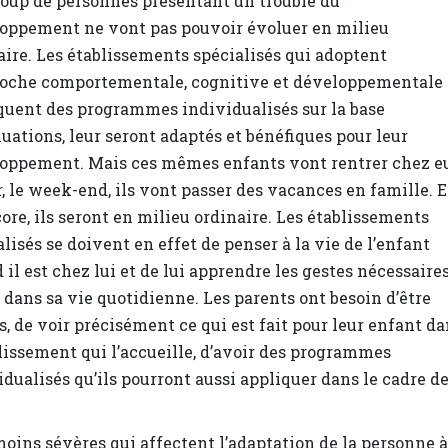
oup de personnes présentant un trouble du
oppement ne vont pas pouvoir évoluer en milieu
aire. Les établissements spécialisés qui adoptent
roche comportementale, cognitive et développementale 
quent des programmes individualisés sur la base
luations, leur seront adaptés et bénéfiques pour leur
oppement. Mais ces mêmes enfants vont rentrer chez e
ir, le week-end, ils vont passer des vacances en famille. E
core, ils seront en milieu ordinaire. Les établissements
alisés se doivent en effet de penser à la vie de l’enfant
 il est chez lui et de lui apprendre les gestes nécessaire
s dans sa vie quotidienne. Les parents ont besoin d’être
s, de voir précisément ce qui est fait pour leur enfant d
blissement qui l’accueille, d’avoir des programmes
idualisés qu’ils pourront aussi appliquer dans le cadre d
oins sévères qui affectent l’adaptation de la personne à