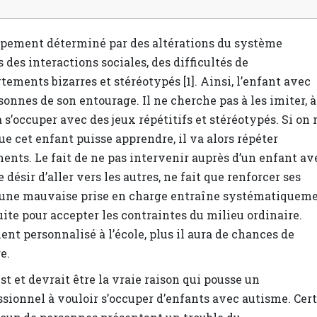
ppement déterminé par des altérations du système
des interactions sociales, des difficultés de
ments bizarres et stéréotypés [1]. Ainsi, l’enfant avec
onnes de son entourage. Il ne cherche pas à les imiter, à
à s’occuper avec des jeux répétitifs et stéréotypés. Si on 
 cet enfant puisse apprendre, il va alors répéter
nts. Le fait de ne pas intervenir auprès d’un enfant av
e désir d’aller vers les autres, ne fait que renforcer ses
, une mauvaise prise en charge entraîne systématiquem
ite pour accepter les contraintes du milieu ordinaire.
nt personnalisé à l’école, plus il aura de chances de
e.
st et devrait être la vraie raison qui pousse un
ssionnel à vouloir s’occuper d’enfants avec autisme. Cert