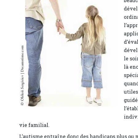
beauc
dével
ordin
l’app
appli
d’éva
dével
le so
là en
spéci
quand
utile
guidé
l’éta
indiv
vie familial.
L’autisme entraîne donc des handicaps plus ou m