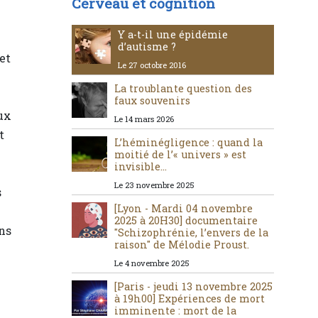
Cerveau et cognition
Y a-t-il une épidémie
d’autisme ?
et
Le 27 octobre 2016
La troublante question des
faux souvenirs
ux
Le 14 mars 2026
t
L’héminégligence : quand la
moitié de l’« univers » est
invisible…
Le 23 novembre 2025
s
[Lyon - Mardi 04 novembre
2025 à 20H30] documentaire
ans
"Schizophrénie, l’envers de la
raison" de Mélodie Proust.
Le 4 novembre 2025
e
[Paris - jeudi 13 novembre 2025
à 19h00] Expériences de mort
imminente : mort de la