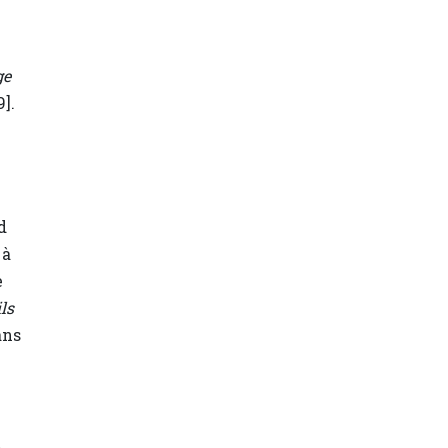
ge
9].
d
 à
e
ls
ans
t