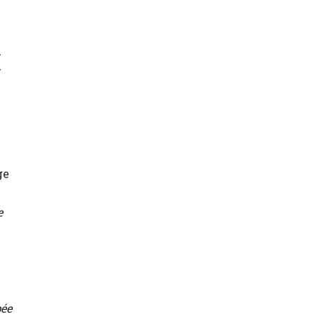
,
ge
e
pée