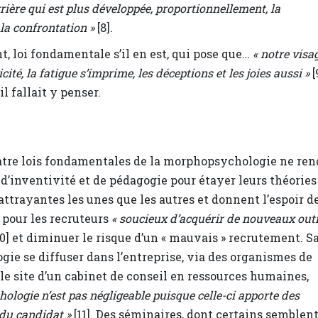
rière qui est plus développée, proportionnellement, la
la confrontation »
[8].
nt, loi fondamentale s’il en est, qui pose que…
« notre visa
ité, la fatigue s’imprime, les déceptions et les joies aussi »
[
l fallait y penser.
uatre lois fondamentales de la morphopsychologie ne ren
 d’inventivité et de pédagogie pour étayer leurs théories
attrayantes les unes que les autres et donnent l’espoir d
 pour les recruteurs
« soucieux d’acquérir de nouveaux outi
0] et diminuer le risque d’un « mauvais » recrutement. S
ie se diffuser dans l’entreprise, via des organismes de
 le site d’un cabinet de conseil en ressources humaines,
ologie n’est pas négligeable puisque celle-ci apporte des
du candidat »
[11]. Des séminaires, dont certains semblen