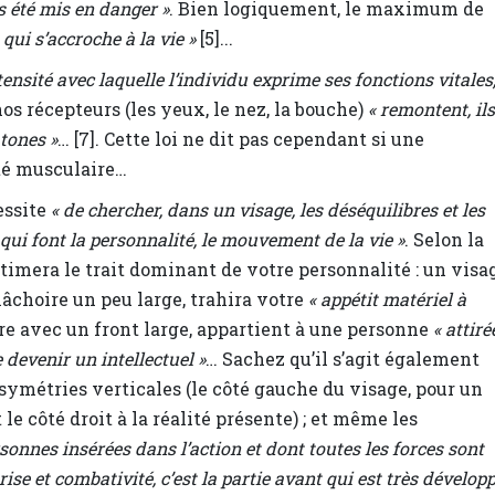
s été mis en danger »
. Bien logiquement, le maximum de
 qui s’accroche à la vie »
[5]...
ntensité avec laquelle l’individu exprime ses fonctions vitales
os récepteurs (les yeux, le nez, la bouche)
« remontent, ils
atones »
… [7]. Cette loi ne dit pas cependant si une
ité musculaire…
cessite
« de chercher, dans un visage, les déséquilibres et les
 qui font la personnalité, le mouvement de la vie »
. Selon la
imera le trait dominant de votre personnalité : un visa
âchoire un peu large, trahira votre
« appétit matériel à
ire avec un front large, appartient à une personne
« attiré
 devenir un intellectuel »
… Sachez qu’il s’agit également
symétries verticales (le côté gauche du visage, pour un
 le côté droit à la réalité présente) ; et même les
rsonnes insérées dans l’action et dont toutes les forces sont
e et combativité, c’est la partie avant qui est très dévelop