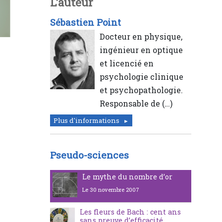
L'auteur
Sébastien Point
Docteur en physique,
ingénieur en optique
et licencié en
psychologie clinique
et psychopathologie.
Responsable de (…)
Plus d'informations
Pseudo-sciences
Le mythe du nombre d’or
Le 30 novembre 2007
Les fleurs de Bach : cent ans
sans preuve d’efficacité