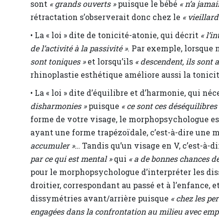
sont
« grands ouverts »
puisque le bébé
« n’a jamai
rétractation s’observerait donc chez le
« vieillard
• La « loi » dite de tonicité-atonie, qui décrit
« l’i
de l’activité à la passivité »
. Par exemple, lorsque n
sont toniques »
et lorsqu’ils
« descendent, ils sont 
rhinoplastie esthétique améliore aussi la tonic
• La « loi » dite d’équilibre et d’harmonie, qui né
disharmonies »
puisque
« ce sont ces déséquilibres
forme de votre visage, le morphopsychologue est
ayant une forme trapézoïdale, c’est-à-dire une m
accumuler »
… Tandis qu’un visage en V, c’est-à-d
par ce qui est mental »
qui
« a de bonnes chances de
pour le morphopsychologue d’interpréter les dis
droitier, correspondant au passé et à l’enfance, et
dissymétries avant/arrière puisque
« chez les pe
engagées dans la confrontation au milieu avec empris