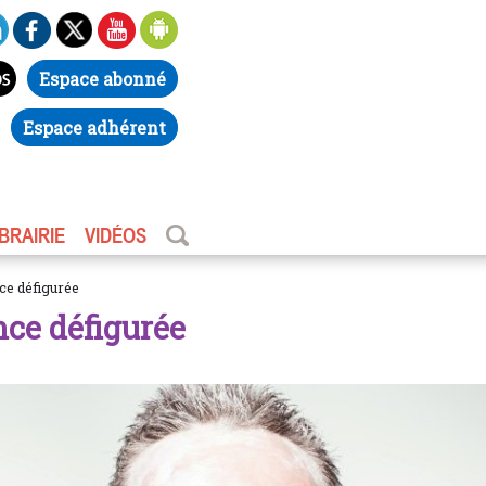
Espace abonné
Espace adhérent
IBRAIRIE
VIDÉOS
ce défigurée
nce défigurée