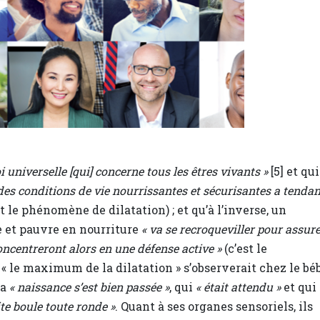
oi universelle [qui] concerne tous les êtres vivants »
[5] et qui
des conditions de vie nourrissantes et sécurisantes a tenda
t le phénomène de dilatation) ; et qu’à l’inverse, un
 et pauvre en nourriture
« va se recroqueviller pour assur
oncentreront alors en une défense active »
(c’est le
« le maximum de la dilatation » s’observerait chez le bé
la
« naissance s’est bien passée »
, qui
« était attendu »
et qui
ite boule toute ronde »
. Quant à ses organes sensoriels, ils