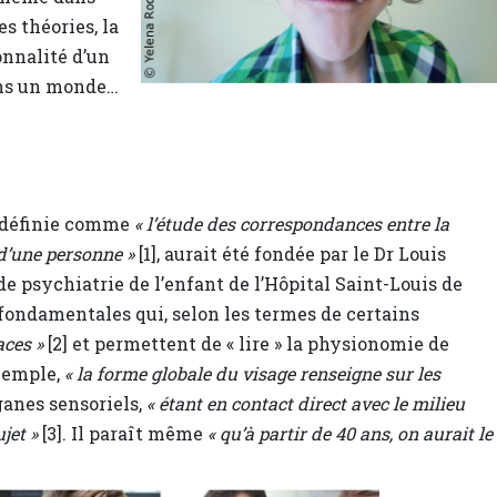
es théories, la
nnalité d’un
ans un monde…
 définie comme
« l’étude des correspondances entre la
d’une personne »
[1], aurait été fondée par le Dr Louis
e psychiatrie de l’enfant de l’Hôpital Saint-Louis de
 fondamentales qui, selon les termes de certains
aces »
[2] et permettent de « lire » la physionomie de
exemple,
« la forme globale du visage renseigne sur les
ganes sensoriels,
« étant en contact direct avec le milieu
jet »
[3]. Il paraît même
« qu’à partir de 40 ans, on aurait le