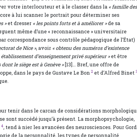
er votre interlocuteur et à le classer dans la
« famille de
ncore à lui scanner le portrait pour déterminer ses
es »
et dresser
« les points forts et à améliorer »
de sa
arguent même d’une « reconnaissance » universitaire
ar correspondance sous contrôle pédagogique de l’État)
ctorat de Nice »
, avoir
« obtenu des numéros d’existence
établissement d’enseignement privé supérieur »
et être
 dont le siège est à Genève »
[13]… Bref, une offre de
2
loppe, dans le pays de Gustave Le Bon
et d’Alfred Binet
que.
our tenir dans le carcan de considérations morphologiqu
e sont succédé jusqu’à présent. La morphopsychologie,
4
, tend à nier les avancées des neurosciences. Pour Gor
logie de la personnalité, les types de personnalité