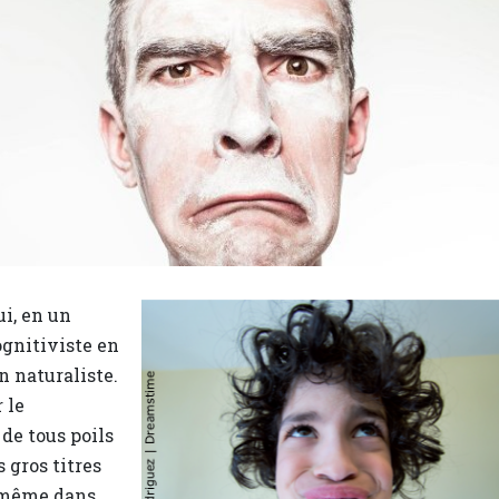
ui, en un
ognitiviste en
 naturaliste.
 le
de tous poils
 gros titres
t même dans