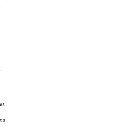
s
3
,
es.
don