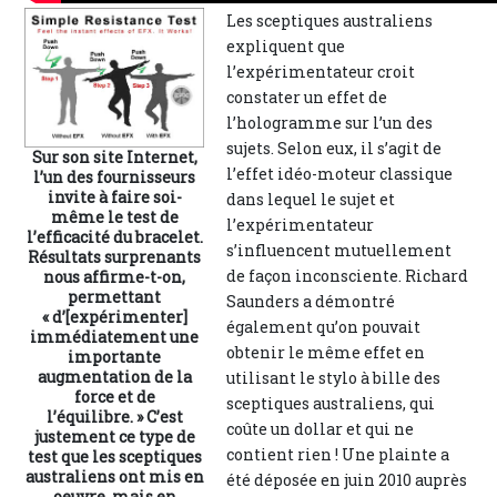
Les sceptiques australiens
expliquent que
l’expérimentateur croit
constater un effet de
l’hologramme sur l’un des
sujets. Selon eux, il s’agit de
Sur son site Internet,
l’effet idéo-moteur classique
l’un des fournisseurs
invite à faire soi-
dans lequel le sujet et
même le test de
l’expérimentateur
l’efficacité du bracelet.
s’influencent mutuellement
Résultats surprenants
de façon inconsciente. Richard
nous affirme-t-on,
permettant
Saunders a démontré
« d’[expérimenter]
également qu’on pouvait
immédiatement une
obtenir le même effet en
importante
augmentation de la
utilisant le stylo à bille des
force et de
sceptiques australiens, qui
l’équilibre. » C’est
coûte un dollar et qui ne
justement ce type de
contient rien ! Une plainte a
test que les sceptiques
australiens ont mis en
été déposée en juin 2010 auprès
oeuvre, mais en