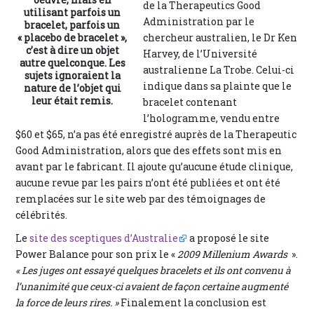
de la Therapeutics Good
utilisant parfois un
Administration par le
bracelet, parfois un
chercheur australien, le Dr Ken
« placebo de bracelet »,
c’est à dire un objet
Harvey, de l’Université
autre quelconque. Les
australienne La Trobe. Celui-ci
sujets ignoraient la
indique dans sa plainte que le
nature de l’objet qui
leur était remis.
bracelet contenant
l’hologramme, vendu entre
$60 et $65, n’a pas été enregistré auprès de la Therapeutic
Good Administration, alors que des effets sont mis en
avant par le fabricant. Il ajoute qu’aucune étude clinique,
aucune revue par les pairs n’ont été publiées et ont été
remplacées sur le site web par des témoignages de
célébrités.
Le
site des sceptiques d’Australie
a proposé le site
Power Balance pour son prix le «
2009 Millenium Awards
».
« Les juges ont essayé quelques bracelets et ils ont convenu à
l’unanimité que ceux-ci avaient de façon certaine augmenté
la force de leurs rires. »
Finalement la conclusion est