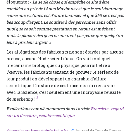
éloquente :
« La seule chose qui empêche ce site d’être
candidat au prix de l’Anus Maximus est que le seul dommage
causé aux victimes est d’ordre financier et que $60 ce n’est pas
beaucoup d’argent. Le soutirer à des personnes sans offrir
quoi que ce soit comme prestation en retour est méchant,
mais la plupart des gens ne meurent pas parce que quelqu’un
leur a pris leur argent. »
Les allégations des fabricants ne sont étayées par aucune
preuve, aucune étude scientifique. On voit mal quel
mécanisme biologique ou physique pourrait être à
l’œuvre, les fabricants tentent de prouver le sérieux de
leur produit en développant un charabia d’allure
scientifique. L’histoire de ces bracelets n’a rien à voir
avec la Science, c’est seulement une incroyable réussite
2
de
marketing
!
Explications complémentaires dans l’article
Bracelets : regard
sur un discours pseudo-scientifique
.
1
https://sport.francetvinfo.fr/un-br...
Journal du Tour de France,