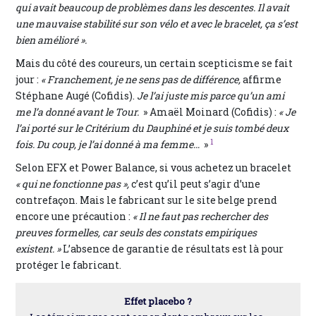
qui avait beaucoup de problèmes dans les descentes. Il avait
une mauvaise stabilité sur son vélo et avec le bracelet, ça s’est
bien amélioré ».
Mais du côté des coureurs, un certain scepticisme se fait
jour :
« Franchement, je ne sens pas de différence,
affirme
Stéphane Augé (Cofidis).
Je l’ai juste mis parce qu’un ami
me l’a donné avant le Tour.
» Amaël Moinard (Cofidis) :
« Je
l’ai porté sur le Critérium du Dauphiné et je suis tombé deux
1
fois. Du coup, je l’ai donné à ma femme…
»
Selon EFX et Power Balance, si vous achetez un bracelet
« qui ne fonctionne pas »,
c’est qu’il peut s’agir d’une
contrefaçon. Mais le fabricant sur le site belge prend
encore une précaution :
« Il ne faut pas rechercher des
preuves formelles, car seuls des constats empiriques
existent. »
L’absence de garantie de résultats est là pour
protéger le fabricant.
Effet placebo ?