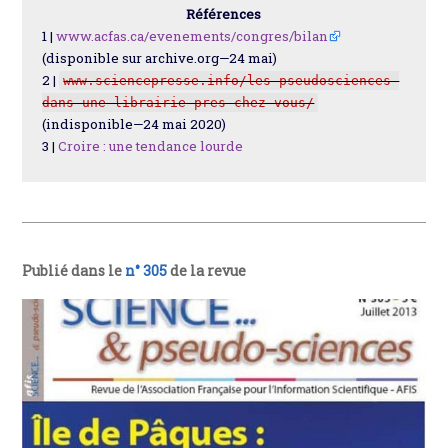
Références
1 |
www.acfas.ca/evenements/congres/bilan
(disponible sur archive.org—24 mai)
2 |
www.sciencepresse.info/les-pseudosciences-
dans-une-librairie-pres-chez-vous/
(indisponible—24 mai 2020)
3 |
Croire : une tendance lourde
Publié dans le
n° 305
de la revue