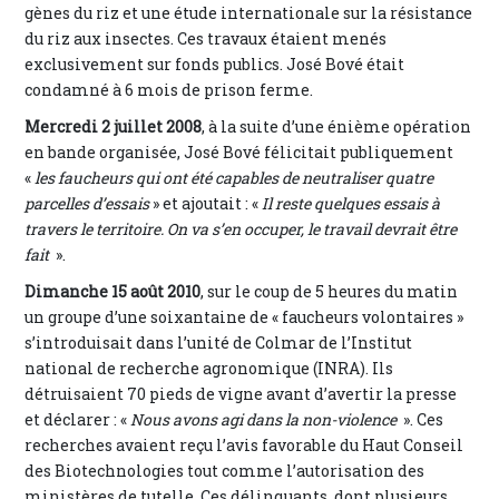
gènes du riz et une étude internationale sur la résistance
du riz aux insectes. Ces travaux étaient menés
exclusivement sur fonds publics. José Bové était
condamné à 6 mois de prison ferme.
Mercredi 2 juillet 2008
, à la suite d’une énième opération
en bande organisée, José Bové félicitait publiquement
«
les faucheurs qui ont été capables de neutraliser quatre
parcelles d’essais
» et ajoutait : «
Il reste quelques essais à
travers le territoire. On va s’en occuper, le travail devrait être
fait
».
Dimanche 15 août 2010
, sur le coup de 5 heures du matin
un groupe d’une soixantaine de « faucheurs volontaires »
s’introduisait dans l’unité de Colmar de l’Institut
national de recherche agronomique (INRA). Ils
détruisaient 70 pieds de vigne avant d’avertir la presse
et déclarer : «
Nous avons agi dans la non-violence
». Ces
recherches avaient reçu l’avis favorable du Haut Conseil
des Biotechnologies tout comme l’autorisation des
ministères de tutelle. Ces délinquants, dont plusieurs