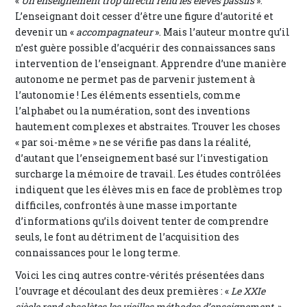
«
Un enseignement trop directif rend les élèves passifs
».
L’enseignant doit cesser d’être une figure d’autorité et
devenir un «
accompagnateur
». Mais l’auteur montre qu’il
n’est guère possible d’acquérir des connaissances sans
intervention de l’enseignant. Apprendre d’une manière
autonome ne permet pas de parvenir justement à
l’autonomie ! Les éléments essentiels, comme
l’alphabet ou la numération, sont des inventions
hautement complexes et abstraites. Trouver les choses
« par soi-même » ne se vérifie pas dans la réalité,
d’autant que l’enseignement basé sur l’investigation
surcharge la mémoire de travail. Les études contrôlées
indiquent que les élèves mis en face de problèmes trop
difficiles, confrontés à une masse importante
d’informations qu’ils doivent tenter de comprendre
seuls, le font au détriment de l’acquisition des
connaissances pour le long terme.
Voici les cinq autres contre-vérités présentées dans
l’ouvrage et découlant des deux premières : «
Le XXIe
siècle rend obsolètes les vieilles méthodes d’enseignement
».