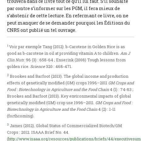
trouvera dans ce livre tout ce qu’il lui faut. S’il souhaite
par contre s’informer sur les PGM, il fera mieux de
s’abstenir de cette lecture. En refermant ce livre, on ne
peut manquer de se demander pourquoi les Éditions du
CNRS ont publié un tel ouvrage.
1
Voir par exemple Tang (2012). b-Carotene in Golden Rice is as
good as b-carotene in oil at providing vitamin A to children.
Am J
Clin Nutr
. 96 (3) : 658-64 ; Enserink (2008) Tough lessons from
golden rice.
Science
320 : 468-471.
2
Brookes and Barfoot (2013). The global income and production
effects of genetically modified (GM) crops 1996–2011
GM Crops and
Food : Biotechnology in Agriculture and the Food Chain
4 (1) : 74-83 ;
Brookes and Barfoot (2013). Key environmental impacts of global
genetically modified (GM) crop use 1996–2011.
GM Crops and Food :
Biotechnology in Agriculture and the Food Chain
4 (2) : 1-11
(forthcoming).
3
James (2012). Global Status of Commercialized Biotech/GM
Crops : 2012. ISAAA Brief No. 44.
(
http://www.isaaa.org/resources/publications/briefs/44/executivesu