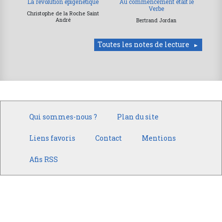
La révolution épigénétique
Au commencement était le
Verbe
Christophe de la Roche Saint
André
Bertrand Jordan
Toutes les notes de lecture
Qui sommes-nous ?
Plan du site
Liens favoris
Contact
Mentions
Afis RSS