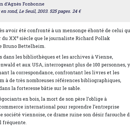
on d’Agnès Fonbonne
n rond, Le Seuil, 2003. 525 pages. 24 €
rès avoir été confronté à un mensonge éhonté de celui qu
e
r du XX
siècle que le journaliste Richard Pollak
e Bruno Bettelheim.
 dans les bibliothèques et les archives à Vienne,
wald et aux USA, interrogeant plus de 100 personnes, 
ant la correspondance, confrontant les livres et les
im à de très nombreuses références bibliographiques,
dans la forteresse bâtie sur le sable.
négociants en bois, la mort de son père l’oblige à
n commerce international pour reprendre l’entreprise
te société viennoise, ce drame ruine son désir farouche 
il fréquente.