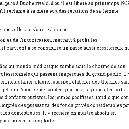
hau puis à Buchenwald, d’où il est libéré au printemps 193
u’il réclame à sa mère et à des relations de sa femme
e nouvelle vie s’ouvre à moi ».
 et de l’intoxication, mettant à profit les
il parvient à se construire un passé aussi prestigieux q
râce au monde médiatique tombé sous le charme de son
professionnels qui passent inaperçues du grand public, il 
nies, glaner, plagier, usurper, élaborer des théories sa
l jettera l’anathème sur des groupes fragilisés, les juifs
s d’enfants autistes, les jeunes pacifistes, tandis que son
 auprès des puissants, des fonds privés considérables po
nt les domestiques. Il y règnera en maître absolu en
pour mieux les exploiter.