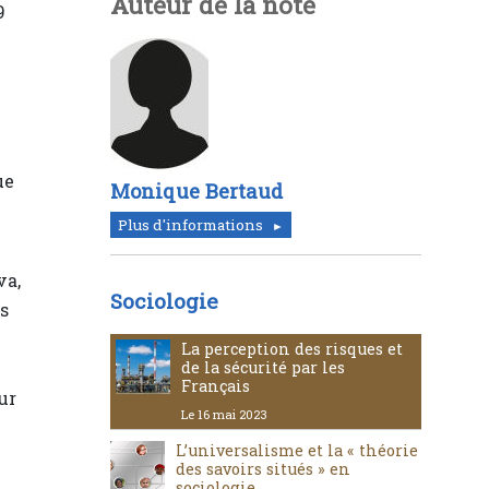
Auteur de la note
9
ue
Monique Bertaud
Plus d'informations
va,
Sociologie
ns
La perception des risques et
de la sécurité par les
Français
ur
Le 16 mai 2023
L’universalisme et la « théorie
des savoirs situés » en
sociologie