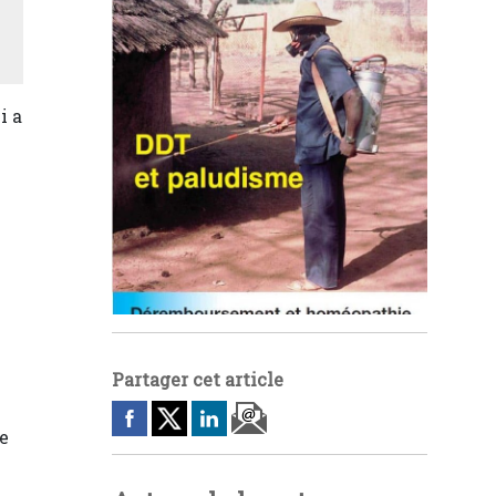
i a
y
Partager cet article
de