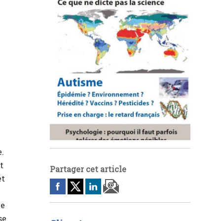
e.
t
Partager cet article
et
ne
se