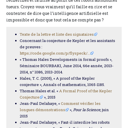
recherches et la mise au point de ces robots autonomes
tueurs. Croyez-vous vraiment qu’il faille en rire et se
contenter de dire que l’intelligence artificielle est
impossible et donc que tout cela ne compte pas ?
Texte de la lettre et liste des signataires
Concernant la conjecture de Kepler et les assistants
de preuves :
https://code.google.com/p/flyspeck/...
« Thomas Hales Developments in formal proofs »,
Séminaire BOURBAKI, June 2014, 66e année, 2013-
2014, n° 1086, 2013-2014.
Hales, T. C. (2005), « A proof of the Kepler
conjecture », Annals of mathematics, 1065-1185.
Thomas Hales et al. «
A Formal Proof of the Kepler
Conjecture
», 2015
Jean-Paul Delahaye, «
Comment vérifier les
longues démonstrations
»,
Pour la Science
, juin
2015
Jean-Paul Delahaye, « Faut-il interdire les robots