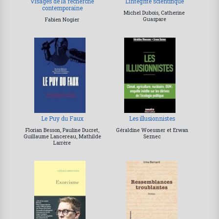
Visages de la recherche
L’intégrité scientifique
contemporaine
Michel Dubois, Catherine
Guaspare
Fabien Nogier
Le Puy du Faux
Les illusionnistes
Florian Besson, Pauline Ducret,
Géraldine Woessner et Erwan
Guillaume Lancereau, Mathilde
Seznec
Larrère