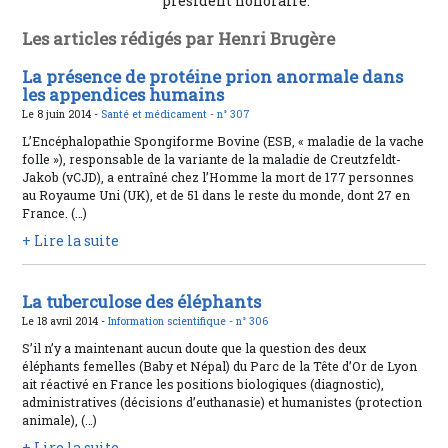
président honoraire.
Les articles rédigés par Henri Brugère
La présence de protéine prion anormale dans
les appendices humains
Le 8 juin 2014 -
Santé et médicament -
n° 307
L’Encéphalopathie Spongiforme Bovine (ESB, « maladie de la vache
folle »), responsable de la variante de la maladie de Creutzfeldt-
Jakob (vCJD), a entraîné chez l’Homme la mort de 177 personnes
au Royaume Uni (UK), et de 51 dans le reste du monde, dont 27 en
France. (…)
+ Lire la suite
La tuberculose des éléphants
Le 18 avril 2014 -
Information scientifique -
n° 306
S’il n’y a maintenant aucun doute que la question des deux
éléphants femelles (Baby et Népal) du Parc de la Tête d’Or de Lyon
ait réactivé en France les positions biologiques (diagnostic),
administratives (décisions d’euthanasie) et humanistes (protection
animale), (…)
+ Lire la suite