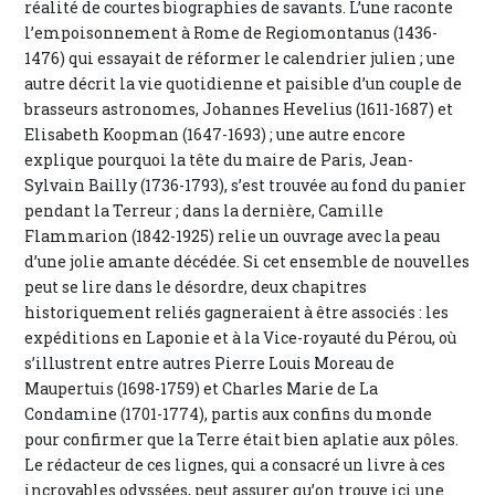
réalité de courtes biographies de savants. L’une raconte
l’empoisonnement à Rome de Regiomontanus (1436-
1476) qui essayait de réformer le calendrier julien ; une
autre décrit la vie quotidienne et paisible d’un couple de
brasseurs astronomes, Johannes Hevelius (1611-1687) et
Elisabeth Koopman (1647-1693) ; une autre encore
explique pourquoi la tête du maire de Paris, Jean-
Sylvain Bailly (1736-1793), s’est trouvée au fond du panier
pendant la Terreur ; dans la dernière, Camille
Flammarion (1842-1925) relie un ouvrage avec la peau
d’une jolie amante décédée. Si cet ensemble de nouvelles
peut se lire dans le désordre, deux chapitres
historiquement reliés gagneraient à être associés : les
expéditions en Laponie et à la Vice-royauté du Pérou, où
s’illustrent entre autres Pierre Louis Moreau de
Maupertuis (1698-1759) et Charles Marie de La
Condamine (1701-1774), partis aux confins du monde
pour confirmer que la Terre était bien aplatie aux pôles.
Le rédacteur de ces lignes, qui a consacré un livre à ces
incroyables odyssées, peut assurer qu’on trouve ici une