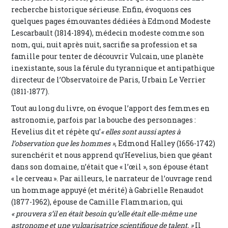
recherche historique sérieuse. Enfin, évoquons ces
quelques pages émouvantes dédiées à Edmond Modeste
Lescarbault (1814-1894), médecin modeste comme son
nom, qui, nuit après nuit, sacrifie sa profession et sa
famille pour tenter de découvrir Vulcain, une planète
inexistante, sous la férule du tyrannique et antipathique
directeur de l’Observatoire de Paris, Urbain Le Verrier
(1811-1877).
Tout au long du livre, on évoque l’apport des femmes en
astronomie, parfois par la bouche des personnages :
Hevelius dit et répète qu’
« elles sont aussi aptes à
l’observation que les hommes »
, Edmond Halley (1656-1742)
surenchérit et nous apprend qu’Hevelius, bien que géant
dans son domaine, n’était que « l’œil », son épouse étant
« le cerveau ». Par ailleurs, le narrateur de l’ouvrage rend
un hommage appuyé (et mérité) à Gabrielle Renaudot
(1877-1962), épouse de Camille Flammarion, qui
« prouvera s’il en était besoin qu’elle était elle-même une
astronome et une vulgarisatrice scientifique de talent. »
Il