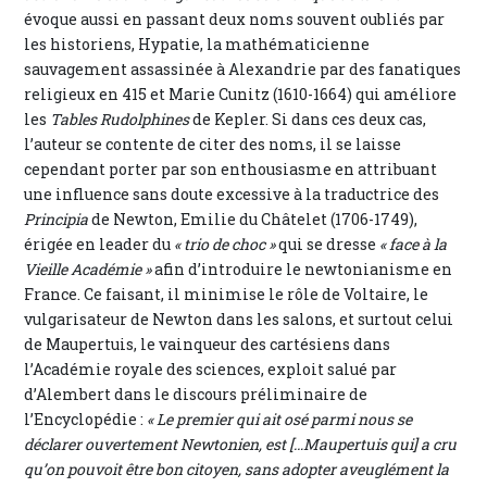
évoque aussi en passant deux noms souvent oubliés par
les historiens, Hypatie, la mathématicienne
sauvagement assassinée à Alexandrie par des fanatiques
religieux en 415 et Marie Cunitz (1610-1664) qui améliore
les
Tables Rudolphines
de Kepler. Si dans ces deux cas,
l’auteur se contente de citer des noms, il se laisse
cependant porter par son enthousiasme en attribuant
une influence sans doute excessive à la traductrice des
Principia
de Newton, Emilie du Châtelet (1706-1749),
érigée en leader du
« trio de choc »
qui se dresse
« face à la
Vieille Académie »
afin d’introduire le newtonianisme en
France. Ce faisant, il minimise le rôle de Voltaire, le
vulgarisateur de Newton dans les salons, et surtout celui
de Maupertuis, le vainqueur des cartésiens dans
l’Académie royale des sciences, exploit salué par
d’Alembert dans le discours préliminaire de
l’Encyclopédie :
« Le premier qui ait osé parmi nous se
déclarer ouvertement Newtonien, est […Maupertuis qui] a cru
qu’on pouvoit être bon citoyen, sans adopter aveuglément la