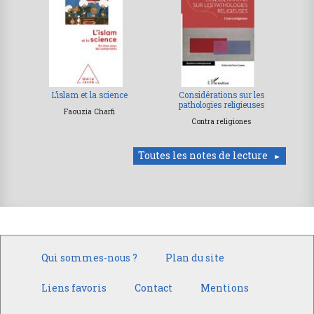
L’islam et la science
Considérations sur les
pathologies religieuses
Faouzia Charfi
Contra religiones
Toutes les notes de lecture
Qui sommes-nous ?
Plan du site
Liens favoris
Contact
Mentions