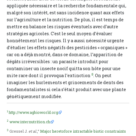
appliquée nécessaire et la recherche fondamentale qui,
malgré son intérêt, est sans incidence quant aux effets
sur l’agriculture et la nutrition. De plus, il est temps de
mettre en balance les risques éventuels avec d’autre
stratégies agricoles. C’est le seul moyen d’évaluer
honnêtement les risques. Il y a aussi nécessité urgente
d’étudier les effets négatifs des pesticides « organiques »
car on a déjà montré, dans ce domaine, l’apparition de
dégâts irréversibles : un parasite introduit pour
contaminer un insecte nocif quitta son hôte pour une
8
mite rare dont il provoqua l’extinction
. On peut
imaginer les hurlements et grincements de dents des
fondamentalistes si cela s’était produit avec une plante
génétiquement modifiée.
1
http://www.agbioworld.org
2
www.internutrition.ch
3
Gressel J.
et al.
,“
Major heretofore intractable biotic constraints