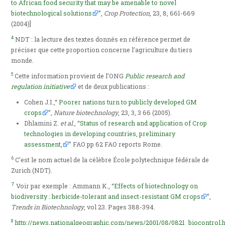
to African food security that may be amenable to novel
biotechnological solutions
”,
Crop Protection
, 23, 8, 661-669
(2004)]
4
NDT : la lecture des textes donnés en référence permet de
préciser que cette proportion concerne l’agriculture du tiers
monde.
5
Cette information provient de l’ONG
Public research and
regulation initiative
et de deux publications :
Cohen J.I.,“
Poorer nations turn to publicly developed GM
crops
”,
Nature biotechnology
, 23, 3, 3 66 (2005).
Dhlamini Z.
et al.
, “
Status of research and application of Crop
technologies in developing countries, preliminary
assessment,
” FAO pp 62 FAO reports Rome.
6
C’est le nom actuel de la célèbre École polytechnique fédérale de
Zurich (NDT).
7
Voir par exemple : Ammann K., “
Effects of biotechnology on
biodiversity : herbicide-tolerant and insect-resistant GM crops
”,
Trends in Biotechnology
, vol 23. Pages 388-394.
8
http://news.nationalgeographic.com/news/2001/08/0821_biocontrol.