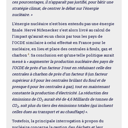
ces pourcentages, il n’apparaît pas justifié, pour bâtir une
stratégie climat, de centrer le débat sur l’énergie
nucléaire. »
L’énergie nucléaire n’est bien entendu pas une énergie
finale. Hervé Nifenecker s’est alors livré au calcul de
l’impact qu’aurait eu un choix par tous les pays de
l’OCDE similaire à celui effectué en France pour le
nucléaire, en lieu et place des centrales à fiouls, gaz et
4
charbon
. Sa conclusion est qu’une telle politique aurait
mené à
« augmenter la production nucléaire des pays de
l’OCDE de près d’un facteur 3 tout en réduisant celle des
centrales à charbon de près d’un facteur 8 (un facteur
supérieur à 5 pour les centrales brûlant du fioul et de
presque 6 pour les centrales à gaz), tout en maintenant
constante la production d’électricité. La réduction des
émissions de CO
aurait été de 4,6 Milliards de tonnes de
2
CO
, soit plus du tiers des émissions totales (qui incluent
2
celles dues au transport et au chauffage) ».
Toutefois, la principale interrogation à propos du
nucléaire concerne la gestion des déchets et leur