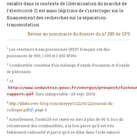
valable dans le contexte de libéralisation du marché de
l’électricité. Il est aussi légitime de s’interroger sur le
financement des recherches sur la séparation-
transmutation.
Retour au sommaire du dossier du n° 280 de SPS
1
Les réacteurs à eau pressurisée (REP) français ont des
puissances de 900, 1 300 et 1 450 MWe.
2
Combustible constitué d’un mélange d’oxyde d’uranium et d’oxyde
de plutonium.
3
cf.
http://www.industrie.gouv.fr/energie/prospect/facteu
(lien indisponible—29 sept. 2019)
rapport.pdf
4
http://ddata.over-blog.com/xxxyyy/1/22/10/22/journal-du-
colloque.pdf
, page 3
5
Actuellement, l’iode129 est rejeté en mer à plus de 90 % lors du
retraitement des combustibles, à la fois parce qu’il est très
faiblement radioactif et parce qu’il se dilue dans l’iode naturel