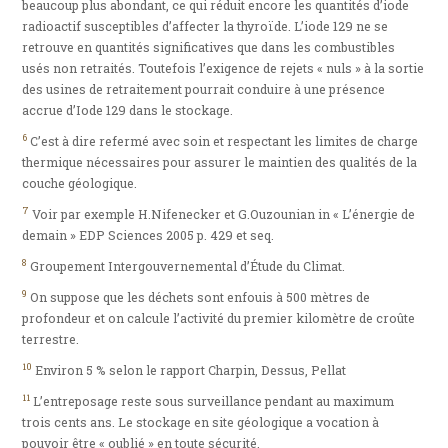
beaucoup plus abondant, ce qui réduit encore les quantités d’iode
radioactif susceptibles d’affecter la thyroïde. L’iode 129 ne se
retrouve en quantités significatives que dans les combustibles
usés non retraités. Toutefois l’exigence de rejets « nuls » à la sortie
des usines de retraitement pourrait conduire à une présence
accrue d’Iode 129 dans le stockage.
6
C’est à dire refermé avec soin et respectant les limites de charge
thermique nécessaires pour assurer le maintien des qualités de la
couche géologique.
7
Voir par exemple H.Nifenecker et G.Ouzounian in « L’énergie de
demain » EDP Sciences 2005 p. 429 et seq.
8
Groupement Intergouvernemental d’Étude du Climat.
9
On suppose que les déchets sont enfouis à 500 mètres de
profondeur et on calcule l’activité du premier kilomètre de croûte
terrestre.
10
Environ 5 % selon le rapport Charpin, Dessus, Pellat
11
L’entreposage reste sous surveillance pendant au maximum
trois cents ans. Le stockage en site géologique a vocation à
pouvoir être « oublié » en toute sécurité.