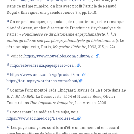
Dans ce même numéro, on lira avec profit l’article de Renaud
Dogat « Enseigner une pseudoscience ? », pp. 11-18.
11
On ne peut manquer, cependant, de rapporter ici, cette remarque
d’André Green, ancien directeur de l’Institut de Psychanalyse de
Paris :
« Roudinesco se dit historienne et psychanalyste. [...] Je
crains qu’elle ne soit pas plus psychanalyste qu’historienne »
. (« Le
père omnipotent », Paris,
Magazine littéraire
, 1993, 315, p. 22).
12
Voir ici
https://www.nouvelobs.com/culture/2...
.
13
http://esteve.freixa.pagesperso-ora...
.
14
https://www.amazon.fr/gp/product/im...
et
https://forumpsy.wordpress.com/about/
.
15
Comme l’ont montré Jade Lindgaard, Xavier de La Porte dans
Le
B. A. BA de BHL
, La Découverte, 2004 et Nicolas Beau, Olivier
Toscer dans
Une imposture française
, Les Arènes, 2006.
16
Concernant les médias à ce sujet, voir
https://www.acrimed.org/La-colere-d...
.
17
Les psychanalystes sont loin d’être unanimement en accord
avec les positions de Mme Roudinesco, comme le montre cet