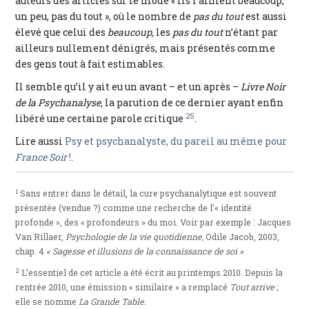
auteurs des articles sur le mode « ils l’aiment beaucoup,
un peu, pas du tout », où le nombre de
pas du tout
est aussi
élevé que celui des
beaucoup,
les
pas du tout
n’étant par
ailleurs nullement dénigrés, mais présentés comme
des gens tout à fait estimables.
Il semble qu’il y ait eu un avant – et un après –
Livre Noir
de la Psychanalyse,
la parution de ce dernier ayant enfin
25
libéré une certaine parole critique
.
Lire aussi
Psy et psychanalyste, du pareil au même pour
France Soir
!
.
1
Sans entrer dans le détail, la cure psychanalytique est souvent
présentée (vendue ?) comme une recherche de l’« identité
profonde », des « profondeurs » du moi. Voir par exemple : Jacques
Van Rillaer,
Psychologie de la vie quotidienne,
Odile Jacob, 2003,
chap. 4
« Sagesse et illusions de la connaissance de soi »
2
L’essentiel de cet article a été écrit au printemps 2010. Depuis la
rentrée 2010, une émission « similaire » a remplacé
Tout arrive
;
elle se nomme
La Grande Table
.