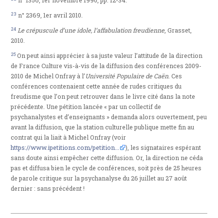
n° 1356, 1er novembre 1990, pp. 12-34.
23
n° 2369, 1er avril 2010.
24
Le crépuscule d’une idole, l’affabulation freudienne
, Grasset,
2010.
25
On peut ainsi apprécier à sa juste valeur l’attitude de la direction
de France Culture vis-à-vis de la diffusion des conférences 2009-
2010 de Michel Onfray à l’
Université Populaire de Caën
. Ces
conférences contenaient cette année de rudes critiques du
freudisme que l’on peut retrouver dans le livre cité dans la note
précédente. Une pétition lancée « par un collectif de
psychanalystes et d’enseignants » demanda alors ouvertement, peu
avant la diffusion, que la station culturelle publique mette fin au
contrat qui la liait à Michel Onfray (voir
https://www.ipetitions.com/petition...
), les signataires espérant
sans doute ainsi empêcher cette diffusion. Or, la direction ne céda
pas et diffusa bien le cycle de conférences, soit près de 25 heures
de parole critique sur la psychanalyse du 26 juillet au 27 août
dernier : sans précédent !