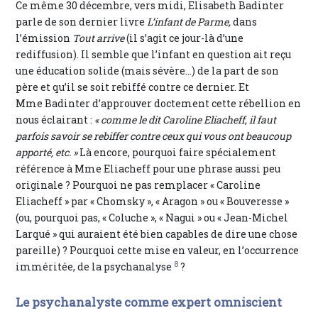
Ce même 30 décembre, vers midi, Elisabeth Badinter
parle de son dernier livre
L’infant de Parme,
dans
l’émission
Tout arrive
(il s’agit ce jour-là d’une
rediffusion). Il semble que l’infant en question ait reçu
une éducation solide (mais sévère…) de la part de son
père et qu’il se soit rebiffé contre ce dernier. Et
Mme Badinter d’approuver doctement cette rébellion en
nous éclairant :
« comme le dit Caroline Eliacheff, il faut
parfois savoir se rebiffer contre ceux qui vous ont beaucoup
apporté, etc. »
Là encore, pourquoi faire spécialement
référence à Mme Eliacheff pour une phrase aussi peu
originale ? Pourquoi ne pas remplacer « Caroline
Eliacheff » par « Chomsky », « Aragon » ou « Bouveresse »
(ou, pourquoi pas, « Coluche », « Nagui » ou « Jean-Michel
Larqué » qui auraient été bien capables de dire une chose
pareille) ? Pourquoi cette mise en valeur, en l’occurrence
8
imméritée, de la psychanalyse
?
Le psychanalyste comme expert omniscient