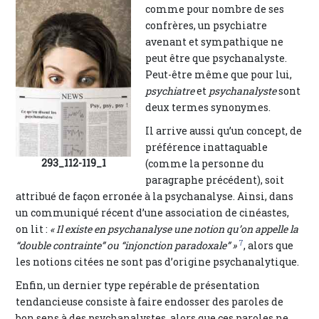
comme pour nombre de ses
confrères, un psychiatre
avenant et sympathique ne
peut être que psychanalyste.
Peut-être même que pour lui,
psychiatre
et
psychanalyste
sont
deux termes synonymes.
Il arrive aussi qu’un concept, de
préférence inattaquable
293_112-119_1
(comme la personne du
paragraphe précédent), soit
attribué de façon erronée à la psychanalyse. Ainsi, dans
un communiqué récent d’une association de cinéastes,
on lit :
« Il existe en psychanalyse une notion qu’on appelle la
7
“double contrainte” ou “injonction paradoxale” »
, alors que
les notions citées ne sont pas d’origine psychanalytique.
Enfin, un dernier type repérable de présentation
tendancieuse consiste à faire endosser des paroles de
bon sens à des psychanalystes, alors que ces paroles ne