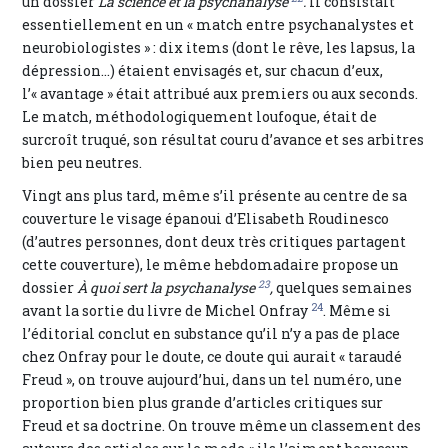
un dossier
La science et la psychanalyse
.
Il consistait
essentiellement en un « match entre psychanalystes et
neurobiologistes » : dix items (dont le rêve, les lapsus, la
dépression…) étaient envisagés et, sur chacun d’eux,
l’« avantage » était attribué aux premiers ou aux seconds.
Le match, méthodologiquement loufoque, était de
surcroît truqué, son résultat couru d’avance et ses arbitres
bien peu neutres.
Vingt ans plus tard, même s’il présente au centre de sa
couverture le visage épanoui d’Elisabeth Roudinesco
(d’autres personnes, dont deux très critiques partagent
cette couverture), le même hebdomadaire propose un
23
dossier
À quoi sert la psychanalyse
,
quelques semaines
24
avant la sortie du livre de Michel Onfray
. Même si
l’éditorial conclut en substance qu’il n’y a pas de place
chez Onfray pour le doute, ce doute qui aurait « taraudé
Freud », on trouve aujourd’hui, dans un tel numéro, une
proportion bien plus grande d’articles critiques sur
Freud et sa doctrine. On trouve même un classement des