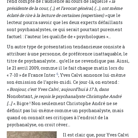
rend compte de l’audience au cours de laquelle
« la
présidente de la cour, (..), et l’avocat général, (…), ont même
éclaté de rire à la lecture de certaines (expertises) »
que le
lecteur pourra savoir que les deux experts défaillants
sont psychanalystes, ce qui serait pourtant purement
factuel : l’auteur les qualifie de « psychologues »…
Un autre type de présentation tendancieuse consiste à
attribuer à une personne, de préférence inattaquable, le
titre de psychanalyste… qu’elle ne revendique pas. Ainsi,
le 21 avril 2009, comme il le fait chaque matin lors du
6
« 7-10 » de France Inter
, Yves Calvi annonce lui-même
son émission de l’après-midi. Ce jour-là, on entend :
« Bonjour, c’est Yves Calvi ; aujourd’hui à 17 h, dans
Nonobstant,
je reçois le psychanalyste Christophe André
[…] ».
Bigre ! Non seulement Christophe André ne se
définit pas lui-même comme un psychanalyste, mais
quand on connaît ses critiques à l’endroit de la
psychanalyse, on croit rêver…
Il est clair que, pour Yves Calvi