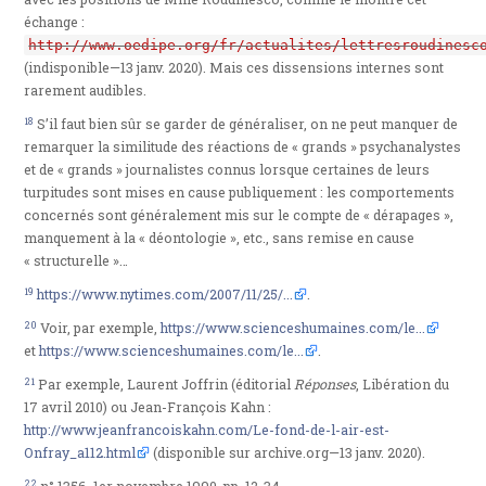
échange :
http://www.oedipe.org/fr/actualites/lettresroudinesc
(indisponible—13 janv. 2020). Mais ces dissensions internes sont
rarement audibles.
18
S’il faut bien sûr se garder de généraliser, on ne peut manquer de
remarquer la similitude des réactions de « grands » psychanalystes
et de « grands » journalistes connus lorsque certaines de leurs
turpitudes sont mises en cause publiquement : les comportements
concernés sont généralement mis sur le compte de « dérapages »,
manquement à la « déontologie », etc., sans remise en cause
« structurelle »…
19
https://www.nytimes.com/2007/11/25/...
.
20
Voir, par exemple,
https://www.scienceshumaines.com/le...
et
https://www.scienceshumaines.com/le...
.
21
Par exemple, Laurent Joffrin (éditorial
Réponses
, Libération du
17 avril 2010) ou Jean-François Kahn :
http://www.jeanfrancoiskahn.com/Le-fond-de-l-air-est-
Onfray_a112.html
(disponible sur archive.org—13 janv. 2020).
22