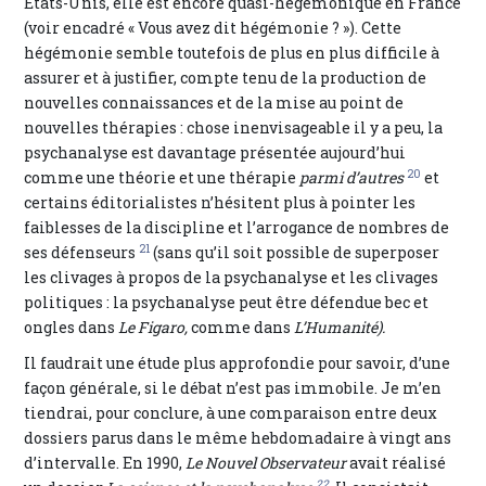
États-Unis, elle est encore quasi-hégémonique en France
(voir encadré « Vous avez dit hégémonie ? »). Cette
hégémonie semble toutefois de plus en plus difficile à
assurer et à justifier, compte tenu de la production de
nouvelles connaissances et de la mise au point de
nouvelles thérapies : chose inenvisageable il y a peu, la
psychanalyse est davantage présentée aujourd’hui
20
comme une théorie et une thérapie
parmi d’autres
et
certains éditorialistes n’hésitent plus à pointer les
faiblesses de la discipline et l’arrogance de nombres de
21
ses défenseurs
(sans qu’il soit possible de superposer
les clivages à propos de la psychanalyse et les clivages
politiques : la psychanalyse peut être défendue bec et
ongles dans
Le Figaro,
comme dans
L’Humanité).
Il faudrait une étude plus approfondie pour savoir, d’une
façon générale, si le débat n’est pas immobile. Je m’en
tiendrai, pour conclure, à une comparaison entre deux
dossiers parus dans le même hebdomadaire à vingt ans
d’intervalle. En 1990,
Le Nouvel Observateur
avait réalisé
22