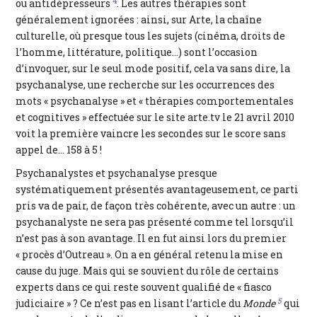
4
ou antidépresseurs
. Les autres thérapies sont
généralement ignorées : ainsi, sur Arte, la chaîne
culturelle, où presque tous les sujets (cinéma, droits de
l’homme, littérature, politique…) sont l’occasion
d’invoquer, sur le seul mode positif, cela va sans dire, la
psychanalyse, une recherche sur les occurrences des
mots « psychanalyse » et « thérapies comportementales
et cognitives » effectuée sur le site arte.tv le 21 avril 2010
voit la première vaincre les secondes sur le score sans
appel de… 158 à 5 !
Psychanalystes et psychanalyse presque
systématiquement présentés avantageusement, ce parti
pris va de pair, de façon très cohérente, avec un autre : un
psychanalyste ne sera pas présenté comme tel lorsqu’il
n’est pas à son avantage. Il en fut ainsi lors du premier
« procès d’Outreau ». On a en général retenu la mise en
cause du juge. Mais qui se souvient du rôle de certains
experts dans ce qui reste souvent qualifié de « fiasco
5
judiciaire » ? Ce n’est pas en lisant l’article du
Monde
qui