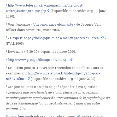
3
http://www.telerama.fr/cinema/films/the-ghost-
writer,402182,critique.php
(disponible sur archive.org—13 janv.
2020).
4
Voir l’encadré
« Une ignorance étonnante »
de Jacques Van
Rillaer dans
SPS
n° 261, mars 2004.
5
«
L’expertise psychologique mise à mal au procès d’Outreau
»
(17/11/2005).
6
Devenu le « 6.30-10 » depuis la rentrée 2009.
7
http://www.groupe25images.fr/index....
.
8
Le lecteur pourra trouver une recension de nombreux autres
exemples ici :
http://www.zetetique.fr/index.php/nl/286-poz-
nd52#culture
(disponible sur archive.org—13 janv. 2020).
9
Ces journalistes n’ont pas daigné répondre à ma question
« pourquoi une psychanalyste et non plusieurs intervenants,
certains pouvant représenter d’autres courants de la psychologie ou
de la psychothérapie (ou un seul intervenant, mais d’un autre
courant…) ? ».
10
Voir :
http://acireph.org/Files/Other/CP8%...
, éditorial, p. 3.