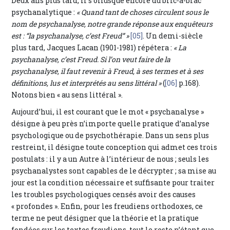
Deux ans plus tard, il s’offusque encore du bric-à-brac
psychanalytique :
« Quand tant de choses circulent sous le
nom de psychanalyse, notre grande réponse aux enquêteurs
est : “la psychanalyse, c’est Freud” »
[05]
. Un demi-siècle
plus tard, Jacques Lacan (1901-1981) répétera :
« La
psychanalyse, c’est Freud. Si l’on veut faire de la
psychanalyse, il faut revenir à Freud, à ses termes et à ses
définitions, lus et interprétés au sens littéral »
(
[06]
p.168).
Notons bien « au sens littéral ».
Aujourd’hui, il est courant que le mot « psychanalyse »
désigne à peu près n’importe quelle pratique d’analyse
psychologique ou de psychothérapie. Dans un sens plus
restreint, il désigne toute conception qui admet ces trois
postulats : il y a un Autre à l’intérieur de nous ; seuls les
psychanalystes sont capables de le décrypter ; sa mise au
jour est la condition nécessaire et suffisante pour traiter
les troubles psychologiques censés avoir des causes
« profondes ». Enfin, pour les freudiens orthodoxes, ce
terme ne peut désigner que la théorie et la pratique
fondées sur les textes freudiens, tout le reste n’étant que