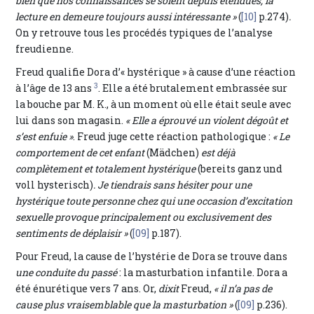
bien que nos connaissances se soient depuis étendues, la
lecture en demeure toujours aussi intéressante »
(
[10]
p.274)
.
On y retrouve tous les procédés typiques de l’analyse
freudienne.
Freud qualifie Dora d’« hystérique » à cause d’une réaction
3
à l’âge de 13 ans
. Elle a été brutalement embrassée sur
la bouche par M. K., à un moment où elle était seule avec
lui dans son magasin.
« Elle a éprouvé un violent dégoût et
s’est enfuie »
. Freud juge cette réaction pathologique :
« Le
comportement de cet enfant
(Mädchen)
est déjà
complètement et totalement hystérique
(bereits ganz und
voll hysterisch)
. Je tiendrais sans hésiter pour une
hystérique toute personne chez qui une occasion d’excitation
sexuelle provoque principalement ou exclusivement des
sentiments de déplaisir »
(
[09]
p.187).
Pour Freud, la cause de l’hystérie de Dora se trouve dans
une conduite du passé
: la masturbation infantile. Dora a
été énurétique vers 7 ans. Or,
dixit
Freud,
« il n’a pas de
cause plus vraisemblable que la masturbation »
(
[09]
p.236).