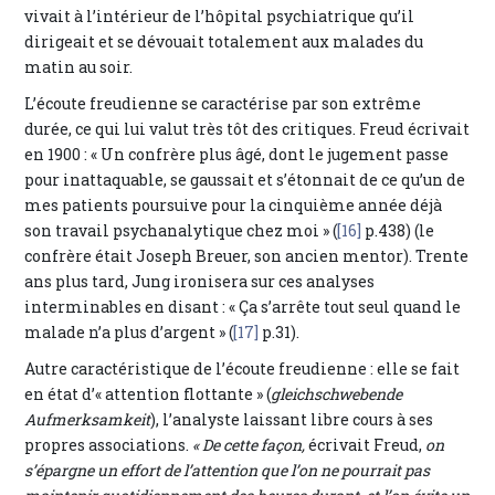
vivait à l’intérieur de l’hôpital psychiatrique qu’il
dirigeait et se dévouait totalement aux malades du
matin au soir.
L’écoute freudienne se caractérise par son extrême
durée, ce qui lui valut très tôt des critiques. Freud écrivait
en 1900 : « Un confrère plus âgé, dont le jugement passe
pour inattaquable, se gaussait et s’étonnait de ce qu’un de
mes patients poursuive pour la cinquième année déjà
son travail psychanalytique chez moi » (
[16]
p.438) (le
confrère était Joseph Breuer, son ancien mentor). Trente
ans plus tard, Jung ironisera sur ces analyses
interminables en disant : « Ça s’arrête tout seul quand le
malade n’a plus d’argent » (
[17]
p.31).
Autre caractéristique de l’écoute freudienne : elle se fait
en état d’« attention flottante » (
gleichschwebende
Aufmerksamkeit
), l’analyste laissant libre cours à ses
propres associations.
« De cette façon,
écrivait Freud,
on
s’épargne un effort de l’attention que l’on ne pourrait pas