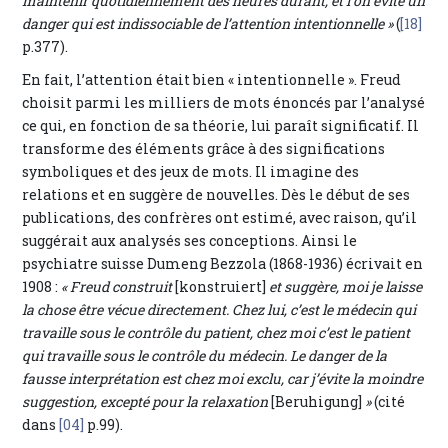
maintenir quotidiennement des heures durant, et l’on évite un
danger qui est indissociable de l’attention intentionnelle »
(
[18]
p.377).
En fait, l’attention était bien « intentionnelle ». Freud
choisit parmi les milliers de mots énoncés par l’analysé
ce qui, en fonction de sa théorie, lui paraît significatif. Il
transforme des éléments grâce à des significations
symboliques et des jeux de mots. Il imagine des
relations et en suggère de nouvelles. Dès le début de ses
publications, des confrères ont estimé, avec raison, qu’il
suggérait aux analysés ses conceptions. Ainsi le
psychiatre suisse Dumeng Bezzola (1868-1936) écrivait en
1908 :
« Freud construit
[konstruiert]
et suggère, moi je laisse
la chose être vécue directement. Chez lui, c’est le médecin qui
travaille sous le contrôle du patient, chez moi c’est le patient
qui travaille sous le contrôle du médecin. Le danger de la
fausse interprétation est chez moi exclu, car j’évite la moindre
suggestion, excepté pour la relaxation
[Beruhigung]
»
(cité
dans
[04]
p.99).