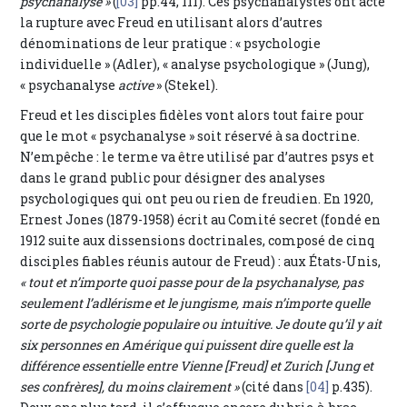
psychanalyse »
(
[03]
pp.44, 111). Ces psychanalystes ont acté
la rupture avec Freud en utilisant alors d’autres
dénominations de leur pratique : « psychologie
individuelle » (Adler), « analyse psychologique » (Jung),
« psychanalyse
active
» (Stekel).
Freud et les disciples fidèles vont alors tout faire pour
que le mot « psychanalyse » soit réservé à sa doctrine.
N’empêche : le terme va être utilisé par d’autres psys et
dans le grand public pour désigner des analyses
psychologiques qui ont peu ou rien de freudien. En 1920,
Ernest Jones (1879-1958) écrit au Comité secret (fondé en
1912 suite aux dissensions doctrinales, composé de cinq
disciples fiables réunis autour de Freud) : aux États-Unis,
« tout et n’importe quoi passe pour de la psychanalyse, pas
seulement l’adlérisme et le jungisme, mais n’importe quelle
sorte de psychologie populaire ou intuitive. Je doute qu’il y ait
six personnes en Amérique qui puissent dire quelle est la
différence essentielle entre Vienne [Freud] et Zurich [Jung et
ses confrères], du moins clairement »
(cité dans
[04]
p.435).