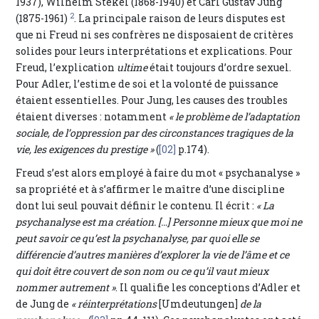
1937), Wilhelm Stekel (1868-1940) et Carl Gustav Jung
2
(1875-1961)
. La principale raison de leurs disputes est
que ni Freud ni ses confrères ne disposaient de critères
solides pour leurs interprétations et explications. Pour
Freud, l’explication
ultime
était toujours d’ordre sexuel.
Pour Adler, l’estime de soi et la volonté de puissance
étaient essentielles. Pour Jung, les causes des troubles
étaient diverses : notamment
« le problème de l’adaptation
sociale, de l’oppression par des circonstances tragiques de la
vie, les exigences du prestige »
(
[02]
p.174).
Freud s’est alors employé à faire du mot « psychanalyse »
sa propriété et à s’affirmer le maître d’une discipline
dont lui seul pouvait définir le contenu. Il écrit :
« La
psychanalyse est ma création. […] Personne mieux que moi ne
peut savoir ce qu’est la psychanalyse, par quoi elle se
différencie d’autres manières d’explorer la vie de l’âme et ce
qui doit être couvert de son nom ou ce qu’il vaut mieux
nommer autrement »
. Il qualifie les conceptions d’Adler et
de Jung de
« réinterprétations
[Umdeutungen]
de la