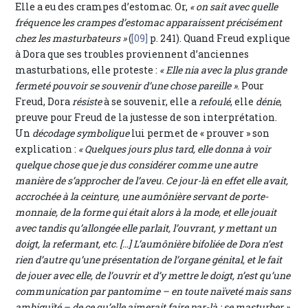
Elle a eu des crampes d’estomac. Or,
« on sait avec quelle
fréquence les crampes d’estomac apparaissent précisément
chez les masturbateurs »
(
[09]
p. 241). Quand Freud explique
à Dora que ses troubles proviennent d’anciennes
masturbations, elle proteste :
« Elle nia avec la plus grande
fermeté pouvoir se souvenir d’une chose pareille »
. Pour
Freud, Dora
résiste
à se souvenir, elle a
refoulé
, elle
dénie
,
preuve pour Freud de la justesse de son interprétation.
Un
décodage symbolique
lui permet de « prouver » son
explication :
« Quelques jours plus tard, elle donna à voir
quelque chose que je dus considérer comme une autre
manière de s’approcher de l’aveu. Ce jour-là en effet elle avait,
accrochée à la ceinture, une aumônière servant de porte-
monnaie, de la forme qui était alors à la mode, et elle jouait
avec tandis qu’allongée elle parlait, l’ouvrant, y mettant un
doigt, la refermant, etc. […] L’aumônière bifoliée de Dora n’est
rien d’autre qu’une présentation de l’organe génital, et le fait
de jouer avec elle, de l’ouvrir et d’y mettre le doigt, n’est qu’une
communication par pantomime – en toute naïveté mais sans
ambiguïté – de ce qu’elle aimerait faire par-là : se masturber »