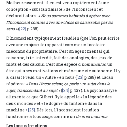
Malheureusement, il en est venu rapidement à une
conception « substantialiste » de l’Inconscient et
déclarait alors :
« Nous sommes habitués à opérer avec
l’Inconscient comme avec une chose de saisissable par les
sens »
(
[22]
p.288).
L’Inconscient typiquement freudien (que l’on peut écrire
avec une majuscule) apparaît comme un locataire
méconnu du propriétaire. C’est un agent mental qui
raisonne, trie, interdit, fait des analogies, des jeux de
mots et des calculs. C’est une espèce d’
homunculus
, un
être qui a ses motivations et mène une vie autonome. Il y
a, disait Freud, un « Autre » en nous (
[23]
p.288) et Lacan
répétera :
« Dans l’inconscient, ça parle : un sujet dans le
sujet, transcendant au sujet »
(
[24]
p.437). La psychanalyse
alimente ce que Gilbert Ryle appelle « la légende des
deux mondes » et « le dogme du fantôme dans la
machine »
[25]
. Dès lors, l’inconscient freudien
fonctionne à tous coups comme un
deus ex machina
.
Les lapsus freudiens