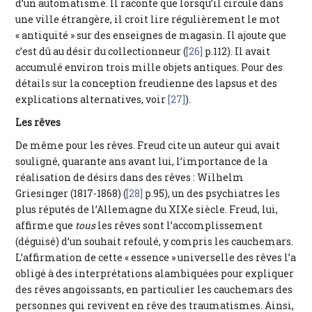
d’un automatisme. Il raconte que lorsqu’il circule dans
une ville étrangère, il croit lire régulièrement le mot
« antiquité » sur des enseignes de magasin. Il ajoute que
c’est dû au désir du collectionneur (
[26]
p.112). Il avait
accumulé environ trois mille objets antiques. Pour des
détails sur la conception freudienne des lapsus et des
explications alternatives, voir
[27]
).
Les rêves
De même pour les rêves. Freud cite un auteur qui avait
souligné, quarante ans avant lui, l’importance de la
réalisation de désirs dans des rêves : Wilhelm
Griesinger (1817-1868) (
[28]
p.95), un des psychiatres les
plus réputés de l’Allemagne du XIXe siècle. Freud, lui,
affirme que
tous
les rêves sont l’accomplissement
(déguisé) d’un souhait refoulé, y compris les cauchemars.
L’affirmation de cette « essence » universelle des rêves l’a
obligé à des interprétations alambiquées pour expliquer
des rêves angoissants, en particulier les cauchemars des
personnes qui revivent en rêve des traumatismes. Ainsi,