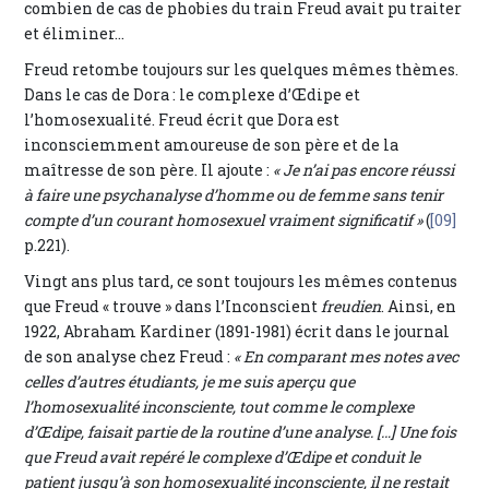
combien de cas de phobies du train Freud avait pu traiter
et éliminer…
Freud retombe toujours sur les quelques mêmes thèmes.
Dans le cas de Dora : le complexe d’Œdipe et
l’homosexualité. Freud écrit que Dora est
inconsciemment amoureuse de son père et de la
maîtresse de son père. Il ajoute :
« Je n’ai pas encore réussi
à faire une psychanalyse d’homme ou de femme sans tenir
compte d’un courant homosexuel vraiment significatif »
(
[09]
p.221).
Vingt ans plus tard, ce sont toujours les mêmes contenus
que Freud « trouve » dans l’Inconscient
freudien
. Ainsi, en
1922, Abraham Kardiner (1891-1981) écrit dans le journal
de son analyse chez Freud :
« En comparant mes notes avec
celles d’autres étudiants, je me suis aperçu que
l’homosexualité inconsciente, tout comme le complexe
d’Œdipe, faisait partie de la routine d’une analyse. […] Une fois
que Freud avait repéré le complexe d’Œdipe et conduit le
patient jusqu’à son homosexualité inconsciente, il ne restait