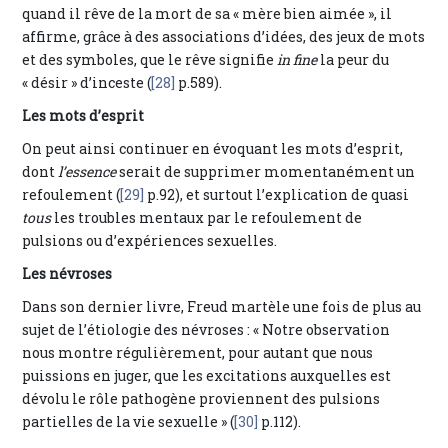
quand il rêve de la mort de sa « mère bien aimée », il
affirme, grâce à des associations d’idées, des jeux de mots
et des symboles, que le rêve signifie
in fine
la peur du
« désir » d’inceste (
[28]
p.589).
Les mots d’esprit
On peut ainsi continuer en évoquant les mots d’esprit,
dont
l’essence
serait de supprimer momentanément un
refoulement (
[29]
p.92), et surtout l’explication de quasi
tous
les troubles mentaux par le refoulement de
pulsions ou d’expériences sexuelles.
Les névroses
Dans son dernier livre, Freud martèle une fois de plus au
sujet de l’étiologie des névroses : « Notre observation
nous montre régulièrement, pour autant que nous
puissions en juger, que les excitations auxquelles est
dévolu le rôle pathogène proviennent des pulsions
partielles de la vie sexuelle » (
[30]
p.112).