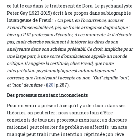
ce fut le cas dans le traitement de Dora. Le psychanalyste
Peter Gay (1923-2015) écrit à ce propos dans sa biographie
louangeuse de Freud :
« On peut, en l’occurrence, accuser
Freud d’insensibilité et, pis, de froide arrogance dogmatique :
bien qu’il fît profession d’écouter, à ces moments-là il n’écoute
pas, mais cherche seulement à intégrer les dires de son
analysante dans son schéma préétabli. Ce droit, implicite pour
une large part, à une sorte d’omniscience appelle un mot de
critique. Il suggère la certitude, chez Freud, que toute
interprétation psychanalytique est automatiquement
correcte, que l’analysant l’accepte ou non. “Oui” signifie “oui”,
et “non” de même »
(
[20]
p.287).
Des processus mentaux inconscients
Pour en venir à présent à ce qu’il y a de « bon » dans ses
théories, on peut citer : nous sommes loin d’être
conscients de tous nos processus mentaux ; un discours
rationnel peut résulter de problèmes affectifs ; un acte
manqué peut trahir une intention réprimée ; un rêve