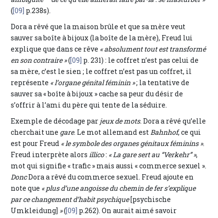
(
[09]
p.238s).
Dora a rêvé que la maison brûle et que sa mère veut
sauver sa boîte à bijoux (la boîte de la mère), Freud lui
explique que dans ce rêve
« absolument tout est transformé
en son contraire »
(
[09]
p. 231) : le coffret n’est pas celui de
sa mère, c’est le sien ; le coffret n’est pas un coffret, il
représente
« l’organe génital féminin »
; la tentative de
sauver sa « boîte à bijoux » cache sa peur du désir de
s’offrir à l’ami du père qui tente de la séduire.
Exemple de décodage par
jeux de mots
. Dora a rêvé qu’elle
cherchait une
gare
. Le mot allemand est
Bahnhof
, ce qui
est pour Freud
« le symbole des organes génitaux féminins »
.
Freud interprète alors
illico
:
« La gare sert au “Verkehr” »
,
mot qui signifie « trafic » mais aussi « commerce sexuel ».
Donc
Dora a rêvé du commerce sexuel. Freud ajoute en
note que
« plus d’une angoisse du chemin de fer s’explique
par ce changement d’habit psychique
[psychische
Umkleidung]
»
(
[09]
p.262). On aurait aimé savoir