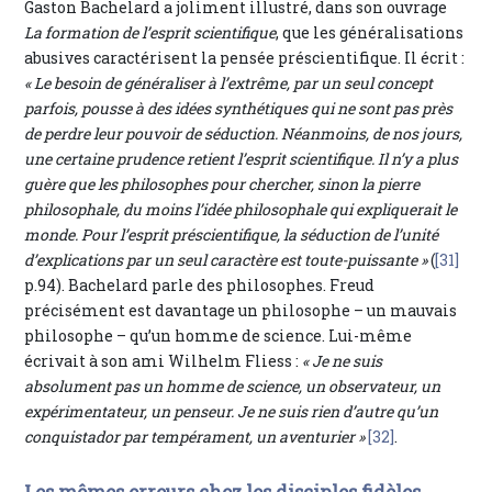
Gaston Bachelard a joliment illustré, dans son ouvrage
La formation de l’esprit scientifique
, que les généralisations
abusives caractérisent la pensée préscientifique. Il écrit :
« Le besoin de généraliser à l’extrême, par un seul concept
parfois, pousse à des idées synthétiques qui ne sont pas près
de perdre leur pouvoir de séduction. Néanmoins, de nos jours,
une certaine prudence retient l’esprit scientifique. Il n’y a plus
guère que les philosophes pour chercher, sinon la pierre
philosophale, du moins l’idée philosophale qui expliquerait le
monde. Pour l’esprit préscientifique, la séduction de l’unité
d’explications par un seul caractère est toute-puissante »
(
[31]
p.94). Bachelard parle des philosophes. Freud
précisément est davantage un philosophe – un mauvais
philosophe – qu’un homme de science. Lui-même
écrivait à son ami Wilhelm Fliess :
« Je ne suis
absolument pas un homme de science, un observateur, un
expérimentateur, un penseur. Je ne suis rien d’autre qu’un
conquistador par tempérament, un aventurier »
[32]
.
Les mêmes erreurs chez les disciples fidèles