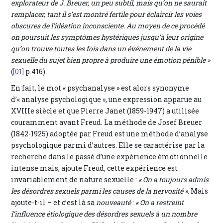
explorateur de J. Breuer, un peu subtil, mais qu’on ne saurait
remplacer, tant il s’est montré fertile pour éclaircir les voies
obscures de l’idéation inconsciente. Au moyen de ce procédé
on poursuit les symptômes hystériques jusqu’à leur origine
qu’on trouve toutes les fois dans un événement de la vie
sexuelle du sujet bien propre à produire une émotion pénible »
(
[01]
p.416).
En fait, le mot « psychanalyse » est alors synonyme
d’« analyse psychologique », une expression apparue au
XVIIIe siècle et que Pierre Janet (1859-1947) a utilisée
couramment avant Freud. La méthode de Josef Breuer
(1842-1925) adoptée par Freud est une méthode d’analyse
psychologique parmi d’autres. Elle se caractérise par la
recherche dans le passé d’une expérience émotionnelle
intense mais, ajoute Freud, cette expérience est
invariablement de nature sexuelle :
« On a toujours admis
les désordres sexuels parmi les causes de la nervosité ».
Mais
ajoute-t-il – et c’est là sa
nouveauté
:
« On a restreint
l’influence étiologique des désordres sexuels à un nombre