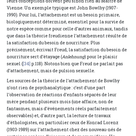
leurs conceptions doivent peu sinon rien au Maître de
Vienne. Un exemple typique est John Bowlby (1907-
1990). Pour lui, l’attachement est un besoin primaire,
biologiquement déterminé, essentiel pour la survie de
notre espèce comme pour celle d’autres animaux, tandis
que dans la théorie freudienne l’attachement résulte de
la satisfaction du besoin de nourriture. Plus
précisément, écrivait Freud, la satisfaction du besoin de
nourriture sert d’étayage (
Anlehnung
) pour le plaisir
sexuel (
[34]
p.118). Notons bien que Freud ne parlait pas
d’attachement, mais de pulsion sexuelle.
Les sources de la théorie de l’attachement de Bowlby
n’ont rien de psychanalytique : c’est d’une part
l’observation de réactions d’enfants séparés de leur
mère pendant plusieurs mois (une affaire, non de
fantasmes, mais d’événements réels parfaitement
observables) et, d’autre part, la lecture de travaux
d’éthologistes, en particulier ceux de Konrad Lorenz
(1903-1989) sur l’attachement chez des nouveau-nés de