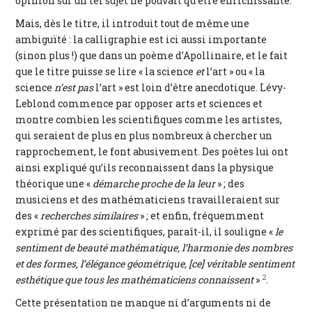
opinion sur un tel sujet ne pouvait qu’être enrichissante.
Mais, dès le titre, il introduit tout de même une
ambiguïté : la calligraphie est ici aussi importante
(sinon plus !) que dans un poème d’Apollinaire, et le fait
que le titre puisse se lire « la science
et
l’art » ou « la
science
n’est pas
l’art » est loin d’être anecdotique. Lévy-
Leblond commence par opposer arts et sciences et
montre combien les scientifiques comme les artistes,
qui seraient de plus en plus nombreux à chercher un
rapprochement, le font abusivement. Des poètes lui ont
ainsi expliqué qu’ils reconnaissent dans la physique
théorique une «
démarche proche de la leur
» ; des
musiciens et des mathématiciens travailleraient sur
des «
recherches similaires
» ; et enfin, fréquemment
exprimé par des scientifiques, paraît-il, il souligne «
le
sentiment de beauté mathématique, l’harmonie des nombres
et des formes, l’élégance géométrique, [ce] véritable sentiment
2
esthétique que tous les mathématiciens connaissent
»
.
Cette présentation ne manque ni d’arguments ni de