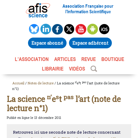
Association Française pour
l’Information Scientifique
Espace abonné
Espace adhérent
L’ASSOCIATION
ARTICLES
REVUE
BOUTIQUE
LIBRAIRIE
VIDÉOS
n’
s
pas
Accueil
/
Notes de lecture
/ La science
e
t
l’art (note de lecture
n°1)
n’
s
pas
La science
e
t
l’art (note de
lecture n°1)
Publié en ligne le 13 décembre 2011
Retrouvez ici une seconde note de lecture concernant
n’
s
pas