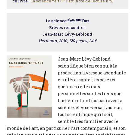
ce livre :
La science
e
t
l’art (note de lecture n°2)
n’
s
pas
La science
e
t
l’art
Brèves rencontres
Jean-Marc Lévy-Leblond
Hermann, 2010, 120 pages, 24 €
Jean-Marc Lévy-Leblond,
scientifique bien connu, à la
production livresque abondante
1
et intéressante
, expose ici
quelques réflexions
personnelles sur les liens que
l’art entretient (ou pas) avec la
science, et vice-versa. L’auteur,
tout scientifique qu’il soit,
semble très familier avec le
monde de l’art, en particulier l’art contemporain, et son