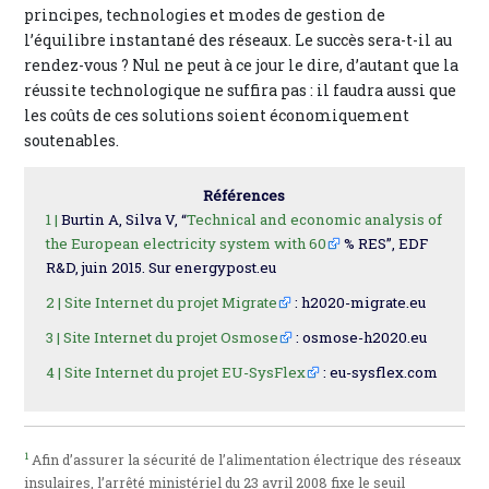
principes, technologies et modes de gestion de
l’équilibre instantané des réseaux. Le succès sera-t-il au
rendez-vous ? Nul ne peut à ce jour le dire, d’autant que la
réussite technologique ne suffira pas : il faudra aussi que
les coûts de ces solutions soient économiquement
soutenables.
Références
1 |
Burtin A, Silva V, “
Technical and economic analysis of
the European electricity system with 60
% RES”, EDF
R&D, juin 2015. Sur energypost.eu
2 |
Site Internet du projet Migrate
: h2020-migrate.eu
3 |
Site Internet du projet Osmose
: osmose-h2020.eu
4 |
Site Internet du projet EU-SysFlex
: eu-sysflex.com
1
Afin d’assurer la sécurité de l’alimentation électrique des réseaux
insulaires, l’arrêté ministériel du 23 avril 2008 fixe le seuil