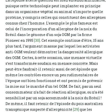
La réponse à cette question est bien entendu affirmative,
puisque cette technologie peut implanter en principe
dans un organisme végétal ou animal n’importe quelle
protéine, y compris celles qui constituent des allergènes
connus chez l’homme. L’exemple le plus fameux est
celui de l’incorporation d’un allergène de la noix du
Brésil dans le génome d’un soja OGM par la firme
Pioneer en 1995
[30]
. Cet exemple continue d’être, 15 ans
plus tard, l’argument massue par lequel les activistes
anti-OGM veulent démontrer la dangerosité allergique
des OGM. Certes, à cette occasion, une menace virtuelle
s’est transformée soudain en menace concrète. Mais
peut-être faudrait-il retenir aussi de cet épisode que
même les contrôles encore un peu rudimentaires de
l’époque ont bien fonctionné et ont permis de prévenir
la mise sur le marché d’un tel OGM. De fait, pas un seul
consommateur n’a fait de réaction allergique, ou n’a été
sensibilisé par un soja accommodé à la noix du Brésil !
De même, il faut retenir de l’épisode du pois australien
transgénique suspecté d’allergénicité
[29]
que les