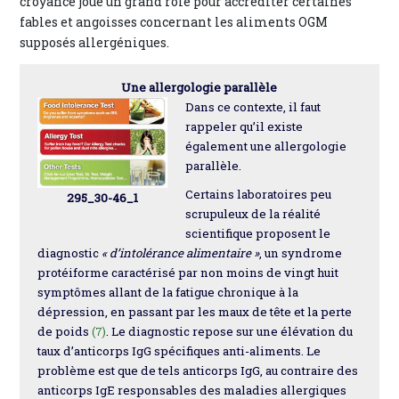
croyance joue un grand rôle pour accréditer certaines
fables et angoisses concernant les aliments OGM
supposés allergéniques.
Une allergologie parallèle
Dans ce contexte, il faut
rappeler qu’il existe
également une allergologie
parallèle.
Certains laboratoires peu
295_30-46_1
scrupuleux de la réalité
scientifique proposent le
diagnostic
« d’intolérance alimentaire »
, un syndrome
protéiforme caractérisé par non moins de vingt huit
symptômes allant de la fatigue chronique à la
dépression, en passant par les maux de tête et la perte
de poids
(7)
. Le diagnostic repose sur une élévation du
taux d’anticorps IgG spécifiques anti-aliments. Le
problème est que de tels anticorps IgG, au contraire des
anticorps IgE responsables des maladies allergiques