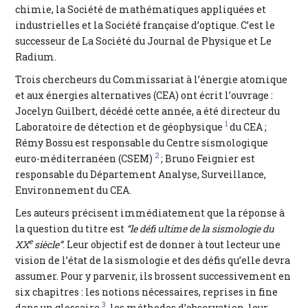
chimie, la Société de mathématiques appliquées et
industrielles et la Société française d’optique. C’est le
successeur de La Société du Journal de Physique et Le
Radium.
Trois chercheurs du Commissariat à l’énergie atomique
et aux énergies alternatives (CEA) ont écrit l’ouvrage :
Jocelyn Guilbert, décédé cette année, a été directeur du
1
Laboratoire de détection et de géophysique
du CEA ;
Rémy Bossu est responsable du Centre sismologique
2
euro-méditerranéen (CSEM)
; Bruno Feignier est
responsable du Département Analyse, Surveillance,
Environnement du CEA.
Les auteurs précisent immédiatement que la réponse à
la question du titre est
“le défi ultime de la sismologie du
e
XX
siècle”
. Leur objectif est de donner à tout lecteur une
vision de l’état de la sismologie et des défis qu’elle devra
assumer. Pour y parvenir, ils brossent successivement en
six chapitres : les notions nécessaires, reprises in fine
3
dans un glossaire
, les méthodes d’observation, leur