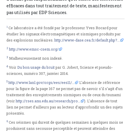
efficaces dans tout traitement de texte, manifestement
pas utilisés par EDP Sciences.
1
Ce laboratoire a été fondé par le professeur Yves Rocard pour
étudier les signaux électromagnétiques et sismiques produits par
des explosions nucléaires.
http://www-dase.cea.fr/default.php?...
2
http://www.emsc-csem.org/
3
Malheureusement non indexé.
4
Voir
Du bon usage du bruit
par G. Jobert, Science et pseudo-
sciences, numéro 307, janvier 2014.
5
http://www.lanl.gov/orgs/ees/ees11/...
L’absence de référence
pour la figure de la page 167 ne permet pas de savoir s’il s’agit d’un
traitement des enregistrements sismiques ou de ceux du tsunami
(voir
http://rses.anu.edu.au/research/pro...
). L’absence de tout
lien ne permet d’ailleurs pas au lecteur d’approfondir un des sujets
présentés.
6
Ces séismes qui durent de quelques semaines à quelques mois se
produisent sans secousse perceptible et peuvent atteindre des