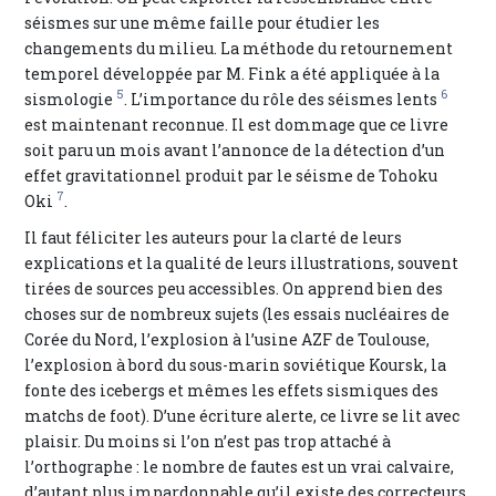
séismes sur une même faille pour étudier les
changements du milieu. La méthode du retournement
temporel développée par M. Fink a été appliquée à la
5
6
sismologie
. L’importance du rôle des séismes lents
est maintenant reconnue. Il est dommage que ce livre
soit paru un mois avant l’annonce de la détection d’un
effet gravitationnel produit par le séisme de Tohoku
7
Oki
.
Il faut féliciter les auteurs pour la clarté de leurs
explications et la qualité de leurs illustrations, souvent
tirées de sources peu accessibles. On apprend bien des
choses sur de nombreux sujets (les essais nucléaires de
Corée du Nord, l’explosion à l’usine AZF de Toulouse,
l’explosion à bord du sous-marin soviétique Koursk, la
fonte des icebergs et mêmes les effets sismiques des
matchs de foot). D’une écriture alerte, ce livre se lit avec
plaisir. Du moins si l’on n’est pas trop attaché à
l’orthographe : le nombre de fautes est un vrai calvaire,
d’autant plus impardonnable qu’il existe des correcteurs