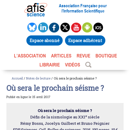
Association Française pour
l’Information Scientifique
Espace abonné
Espace adhérent
L’ASSOCIATION
ARTICLES
REVUE
BOUTIQUE
LIBRAIRIE
VIDÉOS
Accueil
/
Notes de lecture
/ Où sera le prochain séisme ?
Où sera le prochain séisme ?
Publié en ligne le 15 avril 2017
Où sera le prochain séisme ?
e
Défis de la sismologie au XXI
siècle
Rémy Bossu, Jocelyn Guilbert et Bruno Feignier
EDP Sciences, Coll. Bulles de sciences, 2016, 190 pages, 19 €