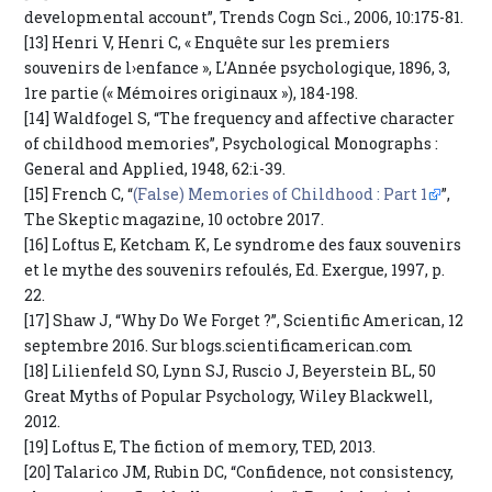
developmental account”, Trends Cogn Sci., 2006, 10:175-81.
[13] Henri V, Henri C, « Enquête sur les premiers
souvenirs de l›enfance », L’Année psychologique, 1896, 3,
1re partie (« Mémoires originaux »), 184-198.
[14] Waldfogel S, “The frequency and affective character
of childhood memories”, Psychological Monographs :
General and Applied, 1948, 62:i-39.
[15] French C, “
(False) Memories of Childhood : Part 1
”,
The Skeptic magazine, 10 octobre 2017.
[16] Loftus E, Ketcham K, Le syndrome des faux souvenirs
et le mythe des souvenirs refoulés, Ed. Exergue, 1997, p.
22.
[17] Shaw J, “Why Do We Forget ?”, Scientific American, 12
septembre 2016. Sur blogs.scientificamerican.com
[18] Lilienfeld SO, Lynn SJ, Ruscio J, Beyerstein BL, 50
Great Myths of Popular Psychology, Wiley Blackwell,
2012.
[19] Loftus E, The fiction of memory, TED, 2013.
[20] Talarico JM, Rubin DC, “Confidence, not consistency,