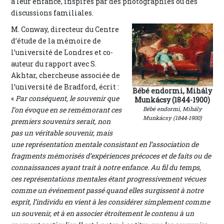
à leur enfance, inspirés par des photographies ou des
discussions familiales.
M. Conway, directeur du Centre
d’étude de la mémoire de
l’université de Londres et co-
auteur du rapport avec S.
Akhtar, chercheuse associée de
l’université de Bradford, écrit :
Bébé endormi, Mihály
«
Par conséquent, le souvenir que
Munkácsy (1844-1900)
l’on évoque en se remémorant ces
Bébé endormi, Mihály
Munkácsy (1844-1900)
premiers souvenirs serait, non
pas un véritable souvenir, mais
une représentation mentale consistant en l’association de
fragments mémorisés d’expériences précoces et de faits ou de
connaissances ayant trait à notre enfance. Au fil du temps,
ces représentations mentales étant progressivement vécues
comme un événement passé quand elles surgissent à notre
esprit, l’individu en vient à les considérer simplement comme
un souvenir, et à en associer étroitement le contenu à un