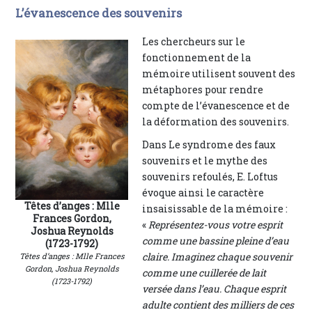
L’évanescence des souvenirs
Les chercheurs sur le
fonctionnement de la
mémoire utilisent souvent des
métaphores pour rendre
compte de l’évanescence et de
la déformation des souvenirs.
Dans Le syndrome des faux
souvenirs et le mythe des
souvenirs refoulés, E. Loftus
évoque ainsi le caractère
Têtes d’anges : Mlle
insaisissable de la mémoire :
Frances Gordon,
«
Représentez-vous votre esprit
Joshua Reynolds
comme une bassine pleine d’eau
(1723-1792)
claire. Imaginez chaque souvenir
Têtes d’anges : Mlle Frances
Gordon, Joshua Reynolds
comme une cuillerée de lait
(1723-1792)
versée dans l’eau. Chaque esprit
adulte contient des milliers de ces