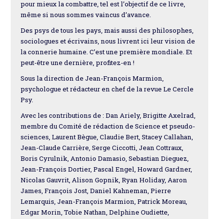
pour mieux la combattre, tel est l’objectif de ce livre,
même si nous sommes vaincus d’avance.
Des psys de tous les pays, mais aussi des philosophes,
sociologues et écrivains, nous livrent ici leur vision de
la connerie humaine. C’est une première mondiale. Et
peut-être une dernière, profitez-en !
Sous la direction de Jean-François Marmion,
psychologue et rédacteur en chef de la revue Le Cercle
Psy.
Avec les contributions de : Dan Ariely, Brigitte Axelrad,
membre du Comité de rédaction de Science et pseudo-
sciences, Laurent Bègue, Claudie Bert, Stacey Callahan,
Jean-Claude Carrière, Serge Ciccotti, Jean Cottraux,
Boris Cyrulnik, Antonio Damasio, Sebastian Dieguez,
Jean-François Dortier, Pascal Engel, Howard Gardner,
Nicolas Gauvrit, Alison Gopnik, Ryan Holiday, Aaron
James, François Jost, Daniel Kahneman, Pierre
Lemarquis, Jean-François Marmion, Patrick Moreau,
Edgar Morin, Tobie Nathan, Delphine Oudiette,