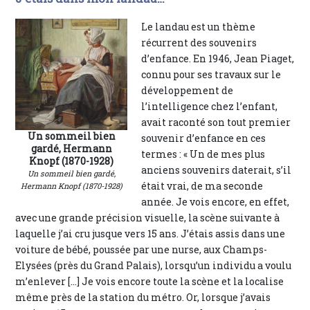
Le landau est un thème
récurrent des souvenirs
d’enfance. En 1946, Jean Piaget,
connu pour ses travaux sur le
développement de
l’intelligence chez l’enfant,
avait raconté son tout premier
Un sommeil bien
souvenir d’enfance en ces
gardé, Hermann
termes : « Un de mes plus
Knopf (1870-1928)
anciens souvenirs daterait, s’il
Un sommeil bien gardé,
était vrai, de ma seconde
Hermann Knopf (1870-1928)
année. Je vois encore, en effet,
avec une grande précision visuelle, la scène suivante à
laquelle j’ai cru jusque vers 15 ans. J’étais assis dans une
voiture de bébé, poussée par une nurse, aux Champs-
Elysées (près du Grand Palais), lorsqu’un individu a voulu
m’enlever [...] Je vois encore toute la scène et la localise
même près de la station du métro. Or, lorsque j’avais