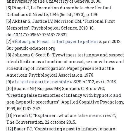
anniversary of the University of Geneva, 2006.
[5] Piaget J, La Formation du symbole chez l’enfant,
Delachaux & Niestlé, 1946 (5e éd., 1970), p. 199.
[6] Akhtar S, Justice LV, Morrison CM, “Fictional First
Memories”, Psychological Science, 2018, 10,
doi:10.1177/0956797618778831.
[7] «
Ébloui par Freud… il fait payer le patient
», juin 2012.
Sur pseudo-sciences.org
[8] Johnson C, Scott B, “Eyewitness testimony and suspect
identification as a function of arousal, sex or witness and
scheduling of interrogation”. Paper presented at the
American Psychological Association, 1976
[9] «
Le test du gorille invisible
», SPS n° 312, avril 2015.
[10] Spanos NP, Burgess MF, Samuels C, Blois WO,
“Creating false memories of infancy with hypnotic and
non-hypnotic procedures”, Applied Cognitive Psychology,
1999, 65:1237-242.
[11] French C, “Explainer : what are false memories ?”,
The Conversation, 22 octobre 2015.
[12] Bauer PJ, “Constructing a past in infancy : a neuro-