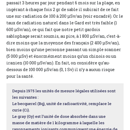
passait 3 heures par jour pendant 6 mois sur la plage, en
ingérant à chaque fois 2 gr de sable il subirait de ce fait
une sur-radiation de 100 à 200 µSv/an (voir encadré). Or le
taux de radiation naturel dans le Gard est très faible (1
600 µSv/an), ce qui fait que notre petit gardois
sablophage serait soumis, au pire, à 1 800 µSv/an, c’est-à-
dire moins que la moyenne des français (2 400 µSv/an),
bien moins qu’une personne passant un simple scanner
(5 000 µSv) et énormément moins qu’un chinois ou un
iranien (10 000 µSv/an). En fait, on considère qu’au-
dessous de 100 000 µSv/an (0, 1 Sv) il n’y a aucun risque
pour la santé.
Depuis 1975 les unités de mesure légales utilisées sont
les suivantes :
Le becquerel (Bq), unité de radioactivité, remplace le
curie (Ci).
Le gray (Gy) est l’unité de dose absorbée dans une
masse de matière de 1 kilogramme à laquelle les
rayonnements ionisants communiquent une énergie de