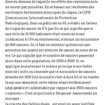
dose en dessous de laquelle les effets des rayonnements
ne soient pas nuisibles. En se basant sur les études des
survivants des bombes atomiques du Japon, la CIPR
(Commission Internationale de Protection
Radiologique), dans sa publication 60, a établi un facteur
de risque de cancer de 5 % par Sv, ce qui signifie que si
une ville de 10 000 habitants était soumise à une
irradiation à 1 Sv on constaterait, à terme, un surnombre
de 500 cancers. Or, il faut se souvenir qu’environ une
personne sur quatre est atteinte de cancer au cours de sa
vie. Ce qui signifie que le nombre de cancers passerait
alors dans cette population, de 2500 à 3000. Si on
applique maintenant le même principe à une faible
dose de 1 mSv, on constate que le surnombre de cancers
attendu est 1000 fois moindre c’est-à-dire 0,5 et on tombe
là sur une absurdité, cette valeur étant évidemment
négligeable et indécelable par rapport aux 2500 cancers
« naturels ». C’est ce qu’illustre Zbigniew Jaworowski en
écrivant :
la crainte des faibles doses... est environ aussi justifiée