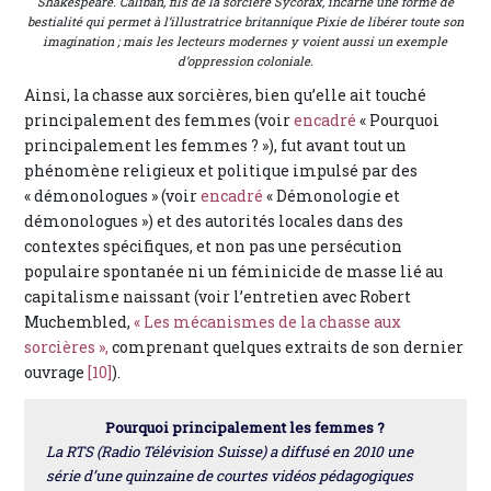
Shakespeare. Caliban, fils de la sorcière Sycorax, incarne une forme de
bestialité qui permet à l’illustratrice britannique Pixie de libérer toute son
imagination ; mais les lecteurs modernes y voient aussi un exemple
d’oppression coloniale.
Ainsi, la chasse aux sorcières, bien qu’elle ait touché
principalement des femmes (voir
encadré
« Pourquoi
principalement les femmes ? »), fut avant tout un
phénomène religieux et politique impulsé par des
« démonologues » (voir
encadré
« Démonologie et
démonologues ») et des autorités locales dans des
contextes spécifiques, et non pas une persécution
populaire spontanée ni un féminicide de masse lié au
capitalisme naissant (voir l’entretien avec Robert
Muchembled,
« Les mécanismes de la chasse aux
sorcières »,
comprenant quelques extraits de son dernier
ouvrage
[10]
).
Pourquoi principalement les femmes ?
La RTS (Radio Télévision Suisse) a diffusé en 2010 une
série d’une quinzaine de courtes vidéos pédagogiques