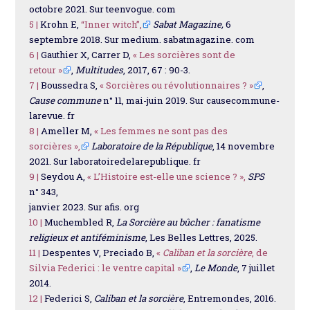
octobre 2021. Sur teenvogue. com
5 |
Krohn E,
“Inner witch”,
Sabat Magazine,
6
septembre 2018. Sur medium. sabatmagazine. com
6 |
Gauthier X, Carrer D,
« Les sorcières sont de
retour »
,
Multitudes
, 2017, 67 : 90-3.
7 |
Boussedra S,
« Sorcières ou révolutionnaires ? »
,
Cause commune
n° 11, mai-juin 2019. Sur causecommune-
larevue. fr
8 |
Ameller M,
« Les femmes ne sont pas des
sorcières »,
Laboratoire de la République
, 14 novembre
2021. Sur laboratoiredelarepublique. fr
9 |
Seydou A,
« L’Histoire est-elle une science ? »,
SPS
n° 343,
janvier 2023. Sur afis. org
10 |
Muchembled R,
La Sorcière au bûcher : fanatisme
religieux et antiféminisme
, Les Belles Lettres, 2025.
11 |
Despentes V, Preciado B,
«
Caliban et la sorcière
, de
Silvia Federici : le ventre capital »
,
Le Monde
, 7 juillet
2014.
12 |
Federici S,
Caliban et la sorcière
, Entremondes, 2016.