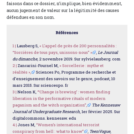
faisons dans ce dossier, n’implique, bien évidemment,
aucun jugement de valeur sur la légitimité des causes
défendues en son nom.
Références
1 |
Lausberg S,
« L’appel de près de 200 personnalités :
“Sorcières de tous pays, unissons-nous” »
,
Le Journal
du dimanche
, 2 novembre 2019. Sur sylvielausberg. com
2 |
Zancarini-Fournel M,
« Sorcellerie : mythe et
réalités »,
Sciences Po, Programme de recherche et
d’enseignement des savoirs sur le genre, podcast, 10
mars 2015. Sur sciencespo. fr
3 |
Nelson K,
“‘Change is brewing’ : women finding
liberation in the performative rituals of modern
paganism and the witch organization”,
The Kennesaw
Journal of Undergraduate Research
, 1er février 2025. Sur
digitalcommons. kennesaw. edu
4 |
Jones M,
“Women’s international terrorist
conspiracy from hell : what to know”
,
TeenVogue
,