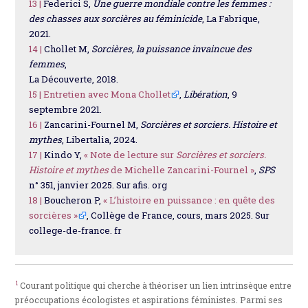
13 |
Federici S,
Une guerre mondiale contre les femmes :
des chasses aux sorcières au féminicide
, La Fabrique,
2021.
14 |
Chollet M,
Sorcières, la puissance invaincue des
femmes
,
La Découverte, 2018.
15 |
Entretien avec Mona Chollet
,
Libération
, 9
septembre 2021.
16 |
Zancarini-Fournel M,
Sorcières et sorciers. Histoire et
mythes
, Libertalia, 2024.
17 |
Kindo Y,
« Note de lecture sur
Sorcières et sorciers.
Histoire et mythes
de Michelle Zancarini-Fournel »
,
SPS
n° 351, janvier 2025. Sur afis. org
18 |
Boucheron P,
« L’histoire en puissance : en quête des
sorcières »
, Collège de France, cours, mars 2025. Sur
college-de-france. fr
1
Courant politique qui cherche à théoriser un lien intrinsèque entre
préoccupations écologistes et aspirations féministes. Parmi ses