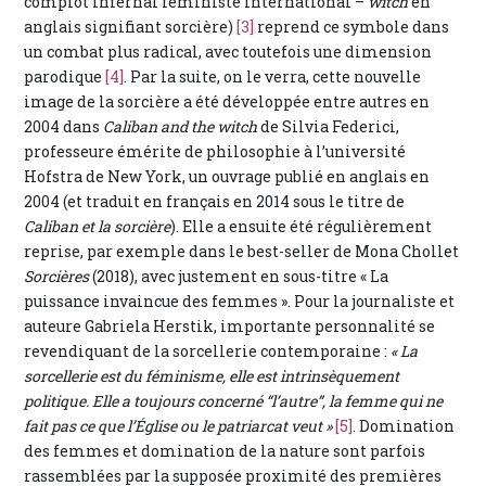
complot infernal féministe international –
witch
en
anglais signifiant sorcière)
[3]
reprend ce symbole dans
un combat plus radical, avec toutefois une dimension
parodique
[4]
. Par la suite, on le verra, cette nouvelle
image de la sorcière a été développée entre autres en
2004 dans
Caliban and the witch
de Silvia Federici,
professeure émérite de philosophie à l’université
Hofstra de New York, un ouvrage publié en anglais en
2004 (et traduit en français en 2014 sous le titre de
Caliban et la sorcière
). Elle a ensuite été régulièrement
reprise, par exemple dans le best-seller de Mona Chollet
Sorcières
(2018), avec justement en sous-titre « La
puissance invaincue des femmes ». Pour la journaliste et
auteure Gabriela Herstik, importante personnalité se
revendiquant de la sorcellerie contemporaine :
« La
sorcellerie est du féminisme, elle est intrinsèquement
politique. Elle a toujours concerné “l’autre”, la femme qui ne
fait pas ce que l’Église ou le patriarcat veut »
[5]
. Domination
des femmes et domination de la nature sont parfois
rassemblées par la supposée proximité des premières