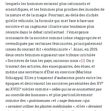
lesquels les hommes seraient plus rationnels et
scientifiques, et les femmes plus proches des mondes de
la nature et de la magie. Pourtant, au-delà des clichés
qu’elle véhicule, la formule qui met face à face une
sorcière et un ingénieur illustre une tendance plus
récente dans le débat intellectuel : l’émergence
croissante de la sorcière comme icône réappropriée et
revendiquée par certaines féministes, principalement
1
issues du courant dit « écoféministe »
. Ainsi, en 2019,
deux cents femmes signaient une tribune intitulée
« Sorcières de tous les pays, unissons-nous »
[1]
. On y
trouvait des artistes, des enseignantes, des élues, et
même une secrétaire d’État en exercice (Marlène
Schiappa). Elles y traçaient d’audacieux ponts entre les
e
époques et décrivaient les sorcières persécutées des XV
e
au XVIII
siècles comme «
celles qui ne se soumettent pas
au contrôle des hommes
», et plus particulièrement
comme des
« guérisseuses »
et
« sage-femmes »
qui
« savaient utiliser les plantes médicinales »
; elles
« devaient