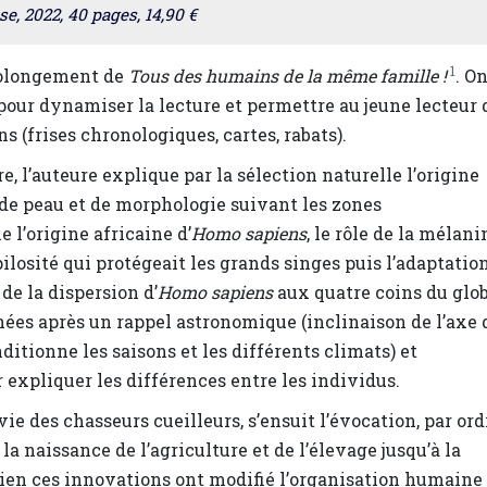
e, 2022, 40 pages, 14,90 €
1
prolongement de
Tous des humains de la même famille !
. O
pour dynamiser la lecture et permettre au jeune lecteur 
s (frises chronologiques, cartes, rabats).
vre, l’auteure explique par la sélection naturelle l’origine
 de peau et de morphologie suivant les zones
 l’origine africaine d’
Homo sapiens
, le rôle de la mélani
pilosité qui protégeait les grands singes puis l’adaptatio
de la dispersion d’
Homo sapiens
aux quatre coins du glob
ées après un rappel astronomique (inclinaison de l’axe 
nditionne les saisons et les différents climats) et
expliquer les différences entre les individus.
ie des chasseurs cueilleurs, s’ensuit l’évocation, par ord
 naissance de l’agriculture et de l’élevage jusqu’à la
bien ces innovations ont modifié l’organisation humaine