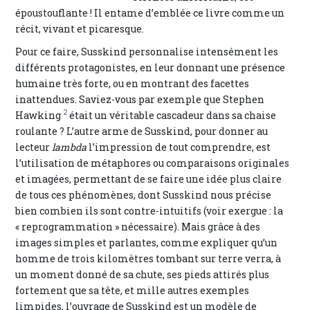
époustouflante ! Il entame d’emblée ce livre comme un
récit, vivant et picaresque.
Pour ce faire, Susskind personnalise intensément les
différents protagonistes, en leur donnant une présence
humaine très forte, ou en montrant des facettes
inattendues. Saviez-vous par exemple que Stephen
2
Hawking
était un véritable cascadeur dans sa chaise
roulante ? L’autre arme de Susskind, pour donner au
lecteur
lambda
l’impression de tout comprendre, est
l’utilisation de métaphores ou comparaisons originales
et imagées, permettant de se faire une idée plus claire
de tous ces phénomènes, dont Susskind nous précise
bien combien ils sont contre-intuitifs (voir exergue : la
« reprogrammation » nécessaire). Mais grâce à des
images simples et parlantes, comme expliquer qu’un
homme de trois kilomètres tombant sur terre verra, à
un moment donné de sa chute, ses pieds attirés plus
fortement que sa tête, et mille autres exemples
limpides, l’ouvrage de Susskind est un modèle de