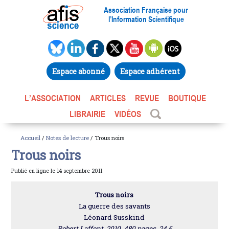
Association Française pour
l’Information Scientifique
Espace abonné
Espace adhérent
L’ASSOCIATION
ARTICLES
REVUE
BOUTIQUE
LIBRAIRIE
VIDÉOS
Accueil
/
Notes de lecture
/ Trous noirs
Trous noirs
Publié en ligne le 14 septembre 2011
Trous noirs
La guerre des savants
Léonard Susskind
Robert Laffont, 2010, 480 pages, 24 €