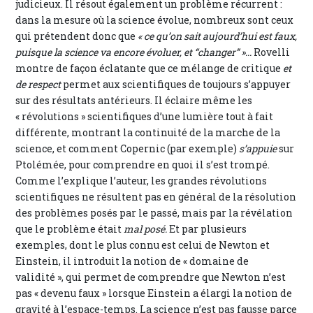
judicieux. Il résout également un problème récurrent :
dans la mesure où la science évolue, nombreux sont ceux
qui prétendent donc que
« ce qu’on sait aujourd’hui est faux,
puisque la science va encore évoluer, et “changer” »...
Rovelli
montre de façon éclatante que ce mélange de critique
et
de respect
permet aux scientifiques de toujours s’appuyer
sur des résultats antérieurs. Il éclaire même les
« révolutions » scientifiques d’une lumière tout à fait
différente, montrant la continuité de la marche de la
science, et comment Copernic (par exemple)
s’appuie
sur
Ptolémée, pour comprendre en quoi il s’est trompé.
Comme l’explique l’auteur, les grandes révolutions
scientifiques ne résultent pas en général de la résolution
des problèmes posés par le passé, mais par la révélation
que le problème était
mal posé.
Et par plusieurs
exemples, dont le plus connu est celui de Newton et
Einstein, il introduit la notion de « domaine de
validité », qui permet de comprendre que Newton n’est
pas « devenu faux » lorsque Einstein a élargi la notion de
gravité à l’espace-temps. La science n’est pas fausse parce