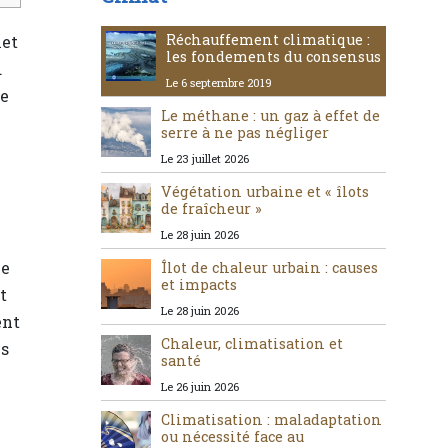
Réchauffement climatique :
met
les fondements du consensus
.
Le 6 septembre 2019
de
Le méthane : un gaz à effet de
serre à ne pas négliger
Le 23 juillet 2026
Végétation urbaine et « îlots
de fraîcheur »
Le 28 juin 2026
ie
Îlot de chaleur urbain : causes
et impacts
t
Le 28 juin 2026
ent
Chaleur, climatisation et
us
santé
Le 26 juin 2026
Climatisation : maladaptation
ou nécessité face au