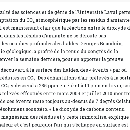
ulté des sciences et de génie de l’Université Laval per
captation du CO
atmosphérique par les résidus d’amiante
2
il est maintenant clair que la réaction entre le dioxyde 
dans les résidus d’amiante ne se déroule pas
les couches profondes des haldes. Georges Beaudoin,
e géologique, a profité de la tenue du congrès de la
Denver la semaine dernière, pour en apporter la preuve.
découvert, à la surface des haldes, des « évents » par où
 réduites en CO
. Des échantillons d’air prélevés à la sort
2
n CO
y descend à 235 ppm en été et à 10 ppm en hiver, soi
2
 relevés effectués entre mars 2009 et juillet 2010 montr
 de ces évents reste toujours au-dessus de 7 degrés Celsi
ésolument sous zéro. « Le dioxyde de carbone contenu
 le magnésium des résidus et y reste immobilisé, explique
leur et c’est pourquoi l’air qui s’échappe en surface est