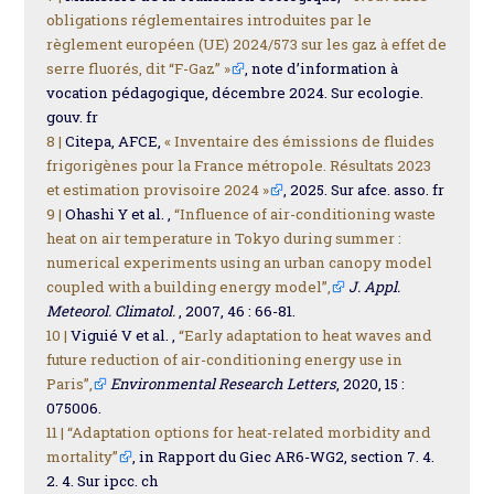
obligations réglementaires introduites par le
règlement européen (UE) 2024/573 sur les gaz à effet de
serre fluorés, dit “F-Gaz” »
, note d’information à
vocation pédagogique, décembre 2024. Sur ecologie.
gouv. fr
8 |
Citepa, AFCE,
« Inventaire des émissions de fluides
frigorigènes pour la France métropole. Résultats 2023
et estimation provisoire 2024 »
, 2025. Sur afce. asso. fr
9 |
Ohashi Y et al. ,
“Influence of air-conditioning waste
heat on air temperature in Tokyo during summer :
numerical experiments using an urban canopy model
coupled with a building energy model”,
J. Appl.
Meteorol. Climatol.
, 2007, 46 : 66-81.
10 |
Viguié V et al. ,
“Early adaptation to heat waves and
future reduction of air-conditioning energy use in
Paris”,
Environmental Research Letters
, 2020, 15 :
075006.
11 |
“Adaptation options for heat-related morbidity and
mortality”
, in Rapport du Giec AR6-WG2, section 7. 4.
2. 4. Sur ipcc. ch