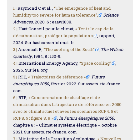
1 |
Raymond C et al. ,
“The emergence of heat and
humidity too severe for human tolerance”,
Science
Advances
, 2020, 6 : eaaw1838.
2 |
Haut Conseil pour le climat,
« Tenir le cap de la
décarbonation, protéger la population »
, rapport,
2024. Sur hautconseilclimat. fr
3 |
Arsenault R,
“The cooling of the South”
,
The Wilson
Quarterly
, 1984, 8 : 150-9.
4 |
International Energy Agency,
“Space cooling”
,
2026. Sur iea. org
5 |
RTE,
« Trajectoires de référence »
,
Futurs
énergétiques 2050
, février 2022. Sur assets. rte-france.
com
6 |
RTE,
« Consommation de chauffage et de
climatisation dans la trajectoire de référence en 2050
avec le climat actuel et avec les scénarios RCP4. 5 et
RCP8. 5 : figure 8. 9 »
,
in Futurs énergétiques 2050
,
chapitre 8 : « Climat et système électrique », octobre
2021. Sur assets. rte-france. com
7 |
Ministère de la Transition écologique,
« Nouvelles