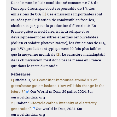
Dans le monde, l’air conditionné consomme 7 % de
l’énergie électrique et est responsable de 3 % des
émissions de CO
[1]
. Ces émissions importantes sont
2
causées par l’utilisation de combustibles fossiles,
charbon et gaz, pour la production d’électricité. En
France grâce au nucléaire, à l’hydraulique et au
développement des autres énergies renouvelables
(éolien et solaire photovoltaïque), les émissions de CO
2
par kWh produit sont typiquement 10 fois plus faibles
que la moyenne mondiale
[2]
. Le caractère maladaptatif
de la climatisation n’est donc pas le même en France
que dans le reste du monde.
Références
1 |
Ritchie H,
“Air conditioning causes around 3 % of
greenhouse gas emissions. How will this change in the
future ? ”
, Our World in Data, 29 juillet 2024. Sur
ourworldindata. org
2 |
Ember,
“Lifecycle carbon intensity of electricity
generation”,
Our world in Data, 2024. Sur
ourworldindata. org