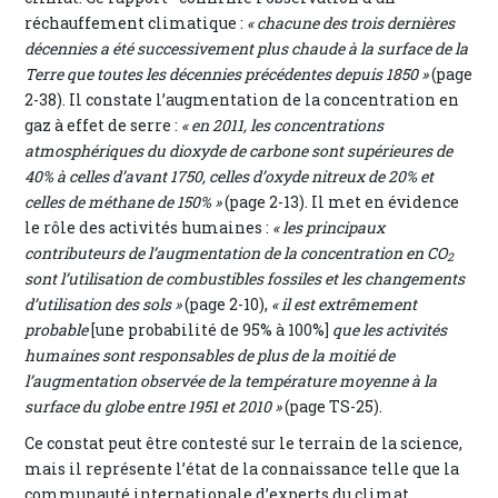
réchauffement climatique :
« chacune des trois dernières
décennies a été successivement plus chaude à la surface de la
Terre que toutes les décennies précédentes depuis 1850 »
(page
2-38). Il constate l’augmentation de la concentration en
gaz à effet de serre :
« en 2011, les concentrations
atmosphériques du dioxyde de carbone sont supérieures de
40% à celles d’avant 1750, celles d’oxyde nitreux de 20% et
celles de méthane de 150% »
(page 2-13). Il met en évidence
le rôle des activités humaines :
« les principaux
contributeurs de l’augmentation de la concentration en CO
2
sont l’utilisation de combustibles fossiles et les changements
d’utilisation des sols »
(page 2-10),
« il est extrêmement
probable
[une probabilité de 95% à 100%]
que les activités
humaines sont responsables de plus de la moitié de
l’augmentation observée de la température moyenne à la
surface du globe entre 1951 et 2010 »
(page TS-25).
Ce constat peut être contesté sur le terrain de la science,
mais il représente l’état de la connaissance telle que la
communauté internationale d’experts du climat