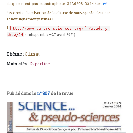
du-giec-n-est-pas-catastrophiste_3486206_3244.html
3
Mon810 : l’activation de la clause de sauvegarde n’est pas
scientifiquement justifiée !
4
http://www.aurore-sciences.org/fr/academy-
(indisponible—27 avril 2021)
show/24
Thème :
Climat
Mots-clés :
Expertise
Publié dans le
n° 307
de la revue