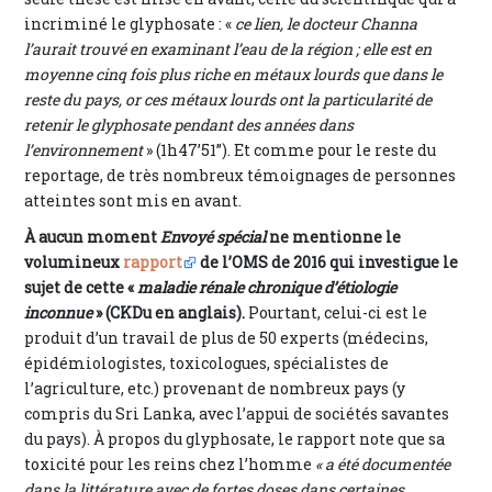
incriminé le glyphosate : «
ce lien, le docteur Channa
l’aurait trouvé en examinant l’eau de la région ; elle est en
moyenne cinq fois plus riche en métaux lourds que dans le
reste du pays, or ces métaux lourds ont la particularité de
retenir le glyphosate pendant des années dans
l’environnement
» (1h47’51”). Et comme pour le reste du
reportage, de très nombreux témoignages de personnes
atteintes sont mis en avant.
À aucun moment
Envoyé spécial
ne mentionne le
volumineux
rapport
de l’OMS de 2016 qui investigue le
sujet de cette «
maladie rénale chronique d’étiologie
inconnue
» (CKDu en anglais).
Pourtant, celui-ci est le
produit d’un travail de plus de 50 experts (médecins,
épidémiologistes, toxicologues, spécialistes de
l’agriculture, etc.) provenant de nombreux pays (y
compris du Sri Lanka, avec l’appui de sociétés savantes
du pays). À propos du glyphosate, le rapport note que sa
toxicité pour les reins chez l’homme
« a été documentée
dans la littérature avec de fortes doses dans certaines