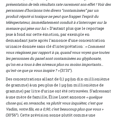
présentation de tels résultats rate rarement son effet ! Voir des
personnes d’horizons très divers “contaminées” par un
produit réputé si toxique ne peut que frapper l’esprit du
téléspectateur, immédiatement conduit à s’interroger sur la
menace qui pèse sur lui »
. D’autant plus que le reportage
joue à fond sur cette émotion, par exemple en
demandant juste après l’annonce d’une concentration
urinaire donnée sans clé d’interprétation :
« Comment
vous réagissez par rapport à ça, quand vous voyez que toutes
les personnes du panel sont contaminées au glyphosate,
qu’on en a tous à des niveaux plus ou moins importants…
qu’est-ce que ça vous inspire ? »
(31’31”).
Des concentrations allant de 0,1 μg (un dix-millionième
de gramme) à un peu plus de 1 μg (un millionième de
gramme) par litre d’urine ont été retrouvées. S’adressant
à une mère de famille, Élise Lucet annonce
« quelque
chose qui, en revanche, va plutôt vous inquiéter, c’est que
Vadim, votre fils, en a 0,90, c’est beaucoup plus que vous »
(30’56”). Cette prévision sonne plutôt comme une