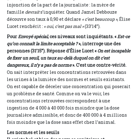
injonction de la part de la journaliste : la mère de
famille
devrait
s’inquiéter. Quand Jamel Debbouze
découvre son taux à 0,90 et déclare
« c’est beaucoup »
, Élise
Lucet renchérit :
« oui, c’est pas mal »
(33’14”).
Pour
Envoyé spécial
, ces niveaux sont inquiétants. «
Est-ce
qu’on connaît la limite acceptable ?
», interroge une des
personnes (31’15”). Réponse d’Élise Lucet «
On est incapable
de fixer un seuil, un taux au-delà duquel on dit c’est
dangereux, il n’y a pas de norme
». C’est une contre-vérité.
On sait interpréter les concentrations retrouvées dans
les urines à la lumière des normes et seuils existants.
On est capable de déceler une concentration qui poserait
un problème de santé. Comme on va le voir, les
concentrations retrouvées correspondent à une
ingestion de 4 000 à 40 000 fois moindre que la dose
journalière admissible, et donc de 400 000 à 4 millions
fois moindre que la dose sans effet chez l’animal.
Les normes et les seuils