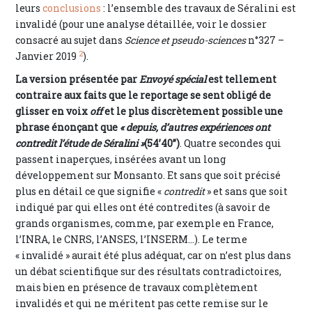
leurs
conclusions
: l’ensemble des travaux de Séralini est
invalidé (pour une analyse détaillée, voir le dossier
consacré au sujet dans
Science et pseudo-sciences
n°327 –
2
Janvier 2019
).
La version présentée par
Envoyé spécial
est tellement
contraire aux faits que le reportage se sent obligé de
glisser en voix
off
et le plus discrètement possible une
phrase énonçant que
« depuis, d’autres expériences ont
contredit l’étude de Séralini »
(54’40”)
. Quatre secondes qui
passent inaperçues, insérées avant un long
développement sur Monsanto. Et sans que soit précisé
plus en détail ce que signifie «
contredit
» et sans que soit
indiqué par qui elles ont été contredites (à savoir de
grands organismes, comme, par exemple en France,
l’INRA, le CNRS, l’ANSES, l’INSERM…). Le terme
« invalidé » aurait été plus adéquat, car on n’est plus dans
un débat scientifique sur des résultats contradictoires,
mais bien en présence de travaux complètement
invalidés et qui ne méritent pas cette remise sur le