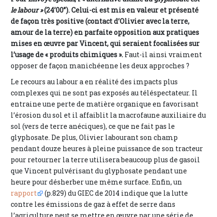
le labour »
(24’00”). Celui-ci est mis en valeur et présenté
de façon très positive (contact d’Olivier avec la terre,
amour de la terre) en parfaite opposition aux pratiques
mises en œuvre par Vincent, qui seraient focalisées sur
l’usage de « produits chimiques ».
Faut-il ainsi vraiment
opposer de façon manichéenne les deux approches ?
Le recours au labour a en réalité des impacts plus
complexes qui ne sont pas exposés au téléspectateur. Il
entraine une perte de matière organique en favorisant
l’érosion du sol et il affaiblit la macrofaune auxiliaire du
sol (vers de terre anéciques), ce que ne fait pas le
glyphosate. De plus, Olivier labourant son champ
pendant douze heures à pleine puissance de son tracteur
pour retourner la terre utilisera beaucoup plus de gasoil
que Vincent pulvérisant du glyphosate pendant une
heure pour désherber une même surface. Enfin, un
rapport
(p.829) du GIEC de 2014 indique que la lutte
contre les émissions de gaz à effet de serre dans
l’agriculture peut se mettre en œuvre par une série de