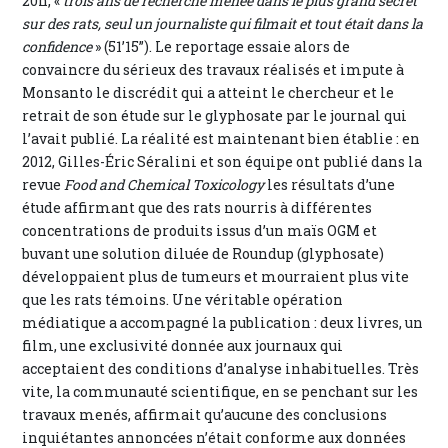
20h, «
trois ans de recherche menée dans le plus grand secret
sur des rats, seul un journaliste qui filmait et tout était dans la
confidence
» (51’15”). Le reportage essaie alors de
convaincre du sérieux des travaux réalisés et impute à
Monsanto le discrédit qui a atteint le chercheur et le
retrait de son étude sur le glyphosate par le journal qui
l’avait publié. La réalité est maintenant bien établie : en
2012, Gilles-Éric Séralini et son équipe ont publié dans la
revue
Food and Chemical Toxicology
les résultats d’une
étude affirmant que des rats nourris à différentes
concentrations de produits issus d’un maïs OGM et
buvant une solution diluée de Roundup (glyphosate)
développaient plus de tumeurs et mourraient plus vite
que les rats témoins. Une véritable opération
médiatique a accompagné la publication : deux livres, un
film, une exclusivité donnée aux journaux qui
acceptaient des conditions d’analyse inhabituelles. Très
vite, la communauté scientifique, en se penchant sur les
travaux menés, affirmait qu’aucune des conclusions
inquiétantes annoncées n’était conforme aux données