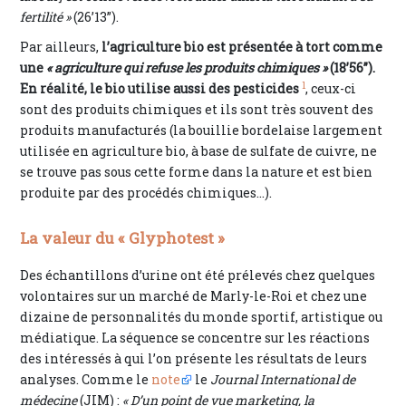
fertilité »
(26’13”).
Par ailleurs,
l’agriculture bio est présentée à tort comme
une
« agriculture qui refuse les produits chimiques »
(18’56”).
1
En réalité, le bio utilise aussi des pesticides
, ceux-ci
sont des produits chimiques et ils sont très souvent des
produits manufacturés (la bouillie bordelaise largement
utilisée en agriculture bio, à base de sulfate de cuivre, ne
se trouve pas sous cette forme dans la nature et est bien
produite par des procédés chimiques…).
La valeur du « Glyphotest »
Des échantillons d’urine ont été prélevés chez quelques
volontaires sur un marché de Marly-le-Roi et chez une
dizaine de personnalités du monde sportif, artistique ou
médiatique. La séquence se concentre sur les réactions
des intéressés à qui l’on présente les résultats de leurs
analyses. Comme le
note
le
Journal International de
médecine
(JIM) :
« D’un point de vue marketing, la