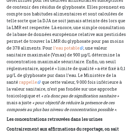
déterminés pour les denrées alimentaires susceptibles
de contenir des résidus de glyphosate. Elles prennent en
compte nos habitudes alimentaires et sont calculées de
telle sorte que la DJA ne soit jamais atteinte dès lors que
la LMR est respectée. Là encore, une simple consultation
de la base de données européenne relative aux pesticides
permet de trouver la LMR du glyphosate pour pas moins
de 378 aliments. Pour
l’eau potable
, une valeur
sanitaire maximale (Vmax) de 900 μg/L détermine la
concentration maximale sécuritaire. Enfin, un seuil
réglementaire, appelé « limite de qualité » a été fixé à 0,1
μg/L de glyphosate pur dans l’eau. Le Ministère de la
santé
rappelle
que cette valeur, 9 000 fois inférieure à
la valeur sanitaire, n’est pas fondée sur une approche
toxicologique et
« n’a donc pas de signification sanitaire »
mais a juste
« pour objectif de réduire la présence de ces
composés au plus bas niveau de concentration possible »
.
Les concentrations retrouvées dans les urines
Contrairement aux affirmations du reportage, on sait