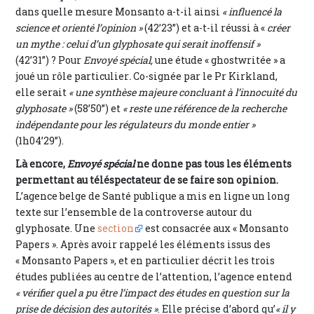
dans quelle mesure Monsanto a-t-il ainsi
« influencé la
science et orienté l’opinion »
(42’23”) et a-t-il réussi à «
créer
un mythe : celui d’un glyphosate qui serait inoffensif »
(42’31”) ? Pour
Envoyé spécial,
une étude « ghostwritée » a
joué un rôle particulier
.
Co-signée par le Pr Kirkland,
elle serait
« une synthèse majeure concluant à l’innocuité du
glyphosate »
(58’50”)
et
« reste une référence de la recherche
indépendante pour les régulateurs du monde entier »
(1h04’29”).
Là encore,
Envoyé spécial
ne donne pas tous les éléments
permettant au téléspectateur de se faire son opinion.
L’agence belge de Santé publique a mis en ligne un long
texte sur l’ensemble de la controverse autour du
glyphosate. Une
section
est consacrée aux « Monsanto
Papers ». Après avoir rappelé les éléments issus des
« Monsanto Papers », et en particulier décrit les trois
études publiées au centre de l’attention, l’agence entend
« vérifier quel a pu être l’impact des études en question sur la
prise de décision des autorités »
. Elle précise d’abord qu’
« il y