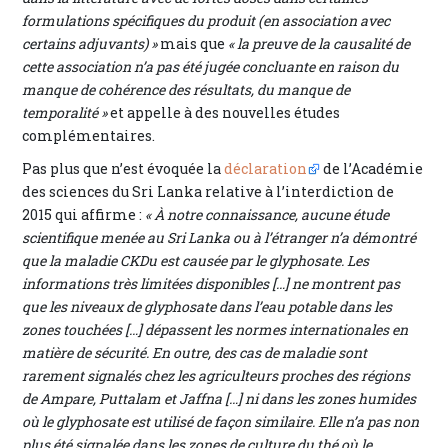
formulations spécifiques du produit (en association avec
certains adjuvants) »
mais que
« la preuve de la causalité de
cette association n’a pas été jugée concluante en raison du
manque de cohérence des résultats, du manque de
temporalité »
et appelle à des nouvelles études
complémentaires.
Pas plus que n’est évoquée la
déclaration
de l’Académie
des sciences du Sri Lanka relative à l’interdiction de
2015 qui affirme :
« À notre connaissance, aucune étude
scientifique menée au Sri Lanka ou à l’étranger n’a démontré
que la maladie CKDu est causée par le glyphosate. Les
informations très limitées disponibles […] ne montrent pas
que les niveaux de glyphosate dans l’eau potable dans les
zones touchées […] dépassent les normes internationales en
matière de sécurité. En outre, des cas de maladie sont
rarement signalés chez les agriculteurs proches des régions
de Ampare, Puttalam et Jaffna […] ni dans les zones humides
où le glyphosate est utilisé de façon similaire. Elle n’a pas non
plus été signalée dans les zones de culture du thé où le