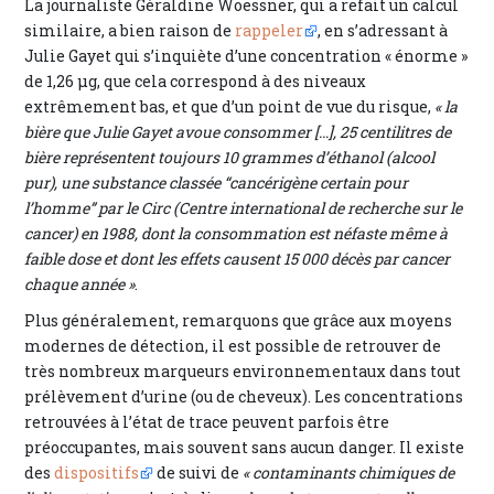
La journaliste Géraldine Woessner, qui a refait un calcul
similaire, a bien raison de
rappeler
, en s’adressant à
Julie Gayet qui s’inquiète d’une concentration « énorme »
de 1,26 μg, que cela correspond à des niveaux
extrêmement bas, et que d’un point de vue du risque,
« la
bière que Julie Gayet avoue consommer […], 25 centilitres de
bière représentent toujours 10 grammes d’éthanol (alcool
pur), une substance classée “cancérigène certain pour
l’homme” par le Circ (Centre international de recherche sur le
cancer) en 1988, dont la consommation est néfaste même à
faible dose et dont les effets causent 15 000 décès par cancer
chaque année »
.
Plus généralement, remarquons que grâce aux moyens
modernes de détection, il est possible de retrouver de
très nombreux marqueurs environnementaux dans tout
prélèvement d’urine (ou de cheveux). Les concentrations
retrouvées à l’état de trace peuvent parfois être
préoccupantes, mais souvent sans aucun danger. Il existe
des
dispositifs
de suivi de
« contaminants chimiques de