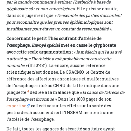
par le monde continuent à estimer l’herbicide à base de
glyphosate sûr et non-cancérigène
». Elle précise ensuite,
dans son jugement que
« l’ensemble des parties s’accordent
pour reconnaître que les preuves épidémiologiques sont
insuffisantes pour étayer un constat de responsabilité »
.
Concernant le petit Théo soufrant d’atrésie de
l’œsophage,
Envoyé spécial
met en cause le glyphosate
avec cette seule argumentation :
« le médecin qui l’a sauvé
a attesté que l’herbicide avait probablement causé cette
anomalie »
(1h10’48”). Là encore, aucune référence
scientifique n’est donnée. Le CRACMO, le Centre de
référence des affections chroniques et malformatives
de l’œsophage situé au CHRU de Lille indique dans une
4
plaquette
dédiée à la maladie que
« la cause de l’atrésie de
l’œsophage est inconnue »
. Dans les 1000 pages de son
expertise
collective sur les effets sur la santé des
pesticides, à aucun endroit l’INSERM ne mentionne
l’atrésie de l’œsophage.
De fait, toutes les agences de sécurité sanitaire ayant