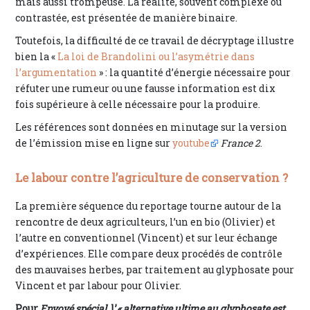
mais aussi trompeuse. La réalité, souvent complexe ou
contrastée, est présentée de manière binaire.
Toutefois, la difficulté de ce travail de décryptage illustre
bien la «
La loi de Brandolini ou l’asymétrie dans
l’argumentation
» : la quantité d’énergie nécessaire pour
réfuter une rumeur ou une fausse information est dix
fois supérieure à celle nécessaire pour la produire.
Les références sont données en minutage sur la version
de l’émission mise en ligne sur
youtube
France 2
.
Le labour contre l’agriculture de conservation ?
La première séquence du reportage tourne autour de la
rencontre de deux agriculteurs, l’un en bio (Olivier) et
l’autre en conventionnel (Vincent) et sur leur échange
d’expériences. Elle compare deux procédés de contrôle
des mauvaises herbes, par traitement au glyphosate pour
Vincent et par labour pour Olivier.
Pour
Envoyé spécial
, l’
« alternative ultime au glyphosate est