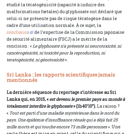
étudié la tératogénicité (capacité à induire des
malformations fœtales) du glyphosate ont déclaré que
celui-ci ne présente pas de risque tératogène dans le
cadre d’une utilisation normale. À ce sujet, la
conclusion
de l’expertise de la Commission japonaise
de sécurité alimentaire (FSCJ) a le mérite de la
concision : «
Le glyphosate n’a présenté ni neurotoxicité, ni
cancérogénicité, ni toxicité pour la reproduction, ni
teratogénicité, ni génotoxicité
».
Sri Lanka : les rapports scientifiques jamais
mentionnés
La dernière séquence du reportage s’intéresse au Sri
Lanka qui, en 2015, «
est devenu le premier pays au monde à
totalement interdire le glyphosate
» (1h40’10”).
La raison ?
«
Tout est parti d’une maladie mystérieuse dans le nord du
pays. Une épidémie d’insuffisance rénale qui a déjà fait 25
mille morts et qui touche encore 73 mille personnes
». Une
seule thèse est mise en avant, celle du scientifique qui a