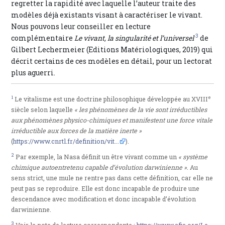
regretter la rapidité avec laquelle l’auteur traite des
modèles déjà existants visant à caractériser le vivant.
Nous pouvons leur conseiller en lecture
3
complémentaire
Le vivant, la singularité et l’universel
de
Gilbert Lechermeier (Editions Matériologiques, 2019) qui
décrit certains de ces modèles en détail, pour un lectorat
plus aguerri.
1
e
Le vitalisme est une doctrine philosophique développée au XVIII
siècle selon laquelle
« les phénomènes de la vie sont irréductibles
aux phénomènes physico-chimiques et manifestent une force vitale
irréductible aux forces de la matière inerte »
(
https://www.cnrtl.fr/definition/vit...
).
2
Par exemple, la Nasa définit un être vivant comme un
« système
chimique autoentretenu capable d’évolution darwinienne »
. Au
sens strict, une mule ne rentre pas dans cette définition, car elle ne
peut pas se reproduire. Elle est donc incapable de produire une
descendance avec modification et donc incapable d’évolution
darwinienne.
3
Voir la note de lecture correspondante :
https://www.afis.org/Le-