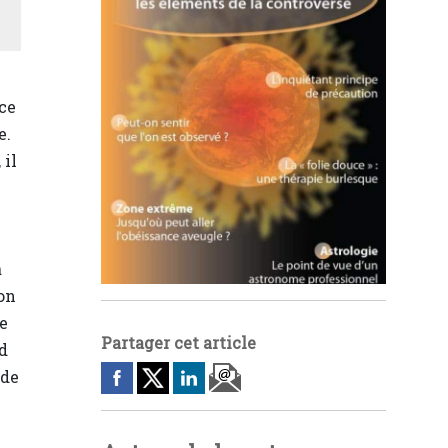
oce
e.
 il
a
on
le
Partager cet article
d
 de