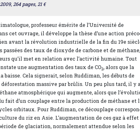
2009, 264 pages, 21 €
imatologue, professeur émérite de l’Université de
ans cet ouvrage, il développe la thèse d’une action préc
en avant la révolution industrielle de la fin du 19e siècl
ns passées des taux de dioxyde de carbone et de méthane,
rs qu’il met en relation avec l’activité humaine. Tout
l constate une augmentation des taux de CO
, alors que la
2
la baisse. Cela signerait, selon Ruddiman, les débuts de
 déforestation massive par brûlis. Un peu plus tard, il y 
 méthane atmosphérique qui augmente, alors que l’évoluti
, du fait d’un couplage entre la production de méthane et 
cycles orbitaux. Pour Ruddiman, ce découplage correspon
 culture du riz en Asie. L’augmentation de ces gaz à effet
 période de glaciation, normalement attendue selon les