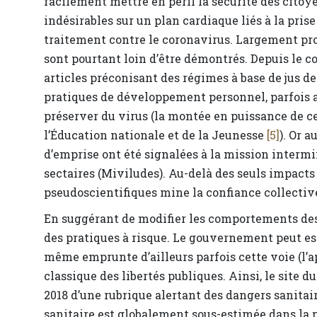
facilement mettre en péril la sécurité des citoyens
indésirables sur un plan cardiaque liés à la pr
traitement contre le coronavirus. Largement pr
sont pourtant loin d’être démontrés. Depuis le c
articles préconisant des régimes à base de jus d
pratiques de développement personnel, parfois a
préserver du virus (la montée en puissance de c
l’Éducation nationale et de la Jeunesse
[5]
). Or 
d’emprise ont été signalées à la mission intermin
sectaires (Miviludes). Au-delà des seuls impacts
pseudoscientifiques mine la confiance collectiv
En suggérant de modifier les comportements des
des pratiques à risque. Le gouvernement peut esti
même emprunte d’ailleurs parfois cette voie (l’
classique des libertés publiques. Ainsi, le site d
2018 d’une rubrique alertant des dangers sanitair
sanitaire est globalement sous-estimée dans la p