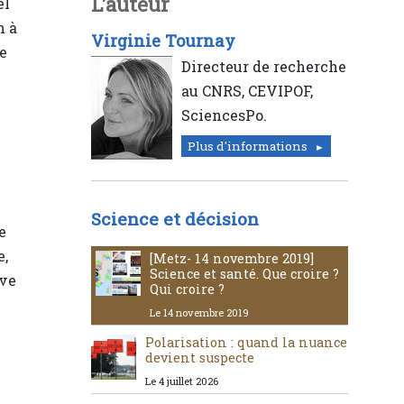
L'auteur
el
n à
Virginie Tournay
e
Directeur de recherche
au CNRS, CEVIPOF,
SciencesPo.
Plus d'informations
Science et décision
e
e,
[Metz- 14 novembre 2019]
Science et santé. Que croire ?
ive
Qui croire ?
Le 14 novembre 2019
Polarisation : quand la nuance
devient suspecte
Le 4 juillet 2026