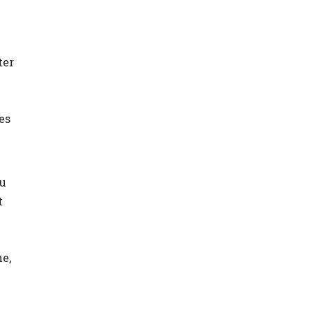
ter
es
du
t
he,