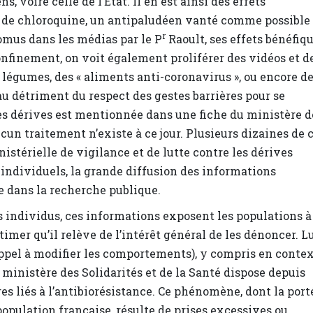
, voire celle de l’État. Il en est ainsi des effets
ise de chloroquine, un antipaludéen vanté comme possible
r
omus dans les médias par le P
Raoult, ses effets bénéfiq
onfinement, on voit également proliférer des vidéos et d
e légumes, des « aliments anti-coronavirus », ou encore d
u détriment du respect des gestes barrières pour se
es dérives est mentionnée dans une fiche du ministère d
aucun traitement n’existe à ce jour. Plusieurs dizaines de 
istérielle de vigilance et de lutte contre les dérives
 individuels, la grande diffusion des informations
e dans la recherche publique.
 individus, ces informations exposent les populations à
mer qu’il relève de l’intérêt général de les dénoncer. Lu
appel à modifier les comportements), y compris en conte
u ministère des Solidarités et de la Santé dispose depuis
es liés à l’antibiorésistance. Ce phénomène, dont la port
opulation française, résulte de prises excessives ou