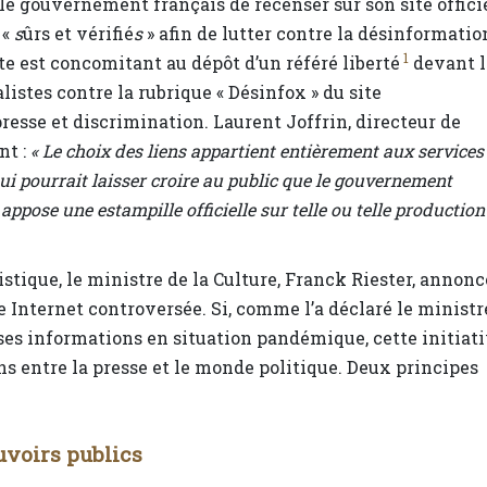
r le gouvernement français de recenser sur son site offici
 «
s
ûrs et vérifié
s
» afin de lutter contre la désinformatio
1
e est concomitant au dépôt d’un référé liberté
devant l
listes contre la rubrique « Désinfox » du site
resse et discrimination. Laurent Joffrin, directeur de
nt :
« Le choix des liens appartient entièrement aux services
i pourrait laisser croire au public que le gouvernement
et appose une estampille officielle sur telle ou telle production
istique, le ministre de la Culture, Franck Riester, annonc
e Internet controversée. Si, comme l’a déclaré le ministr
ausses informations en situation pandémique, cette initiat
ns entre la presse et le monde politique. Deux principes
uvoirs publics