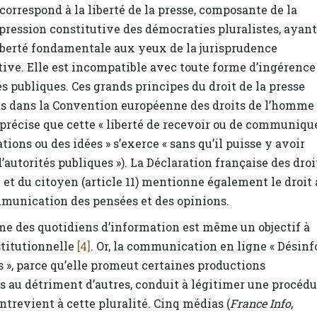
correspond à la liberté de la presse, composante de la
xpression constitutive des démocraties pluralistes, ayant
iberté fondamentale aux yeux de la jurisprudence
ive. Elle est incompatible avec toute forme d’ingérence
és publiques. Ces grands principes du droit de la presse
ts dans la Convention européenne des droits de l’homme
10 précise que cette « liberté de recevoir ou de communiqu
tions ou des idées » s’exerce « sans qu’il puisse y avoir
’autorités publiques »). La Déclaration française des droi
et du citoyen (article 11) mentionne également le droit 
mmunication des pensées et des opinions.
me des quotidiens d’information est même un objectif à
stitutionnelle
[4]
. Or, la communication en ligne « Désinf
 », parce qu’elle promeut certaines productions
 au détriment d’autres, conduit à légitimer une procédu
ontrevient à cette pluralité. Cinq médias (
France Info
,