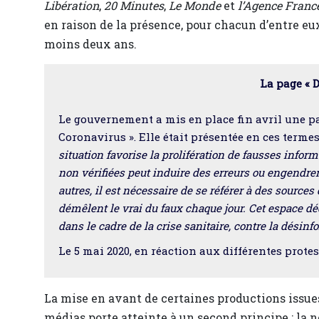
Libération
,
20 Minutes
,
Le Monde
et
l’Agence Franc
en raison de la présence, pour chacun d’entre eu
moins deux ans.
La page « 
Le gouvernement a mis en place fin avril une pag
Coronavirus ». Elle était présentée en ces termes
situation favorise la prolifération de fausses inform
non vérifiées peut induire des erreurs ou engendrer
autres, il est nécessaire de se référer à des sources
démêlent le vrai du faux chaque jour. Cet espace dé
dans le cadre de la crise sanitaire, contre la désinf
Le 5 mai 2020, en réaction aux différentes prote
La mise en avant de certaines productions issues
médias porte atteinte à un second principe : la n