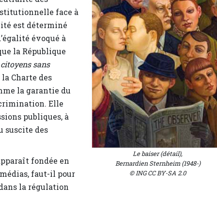
titutionnelle face à
lité est déterminé
’égalité évoqué à
 que la République
s citoyens sans
, la Charte des
omme la garantie du
crimination. Elle
ssions publiques, à
u suscite des
Le baiser
(détail),
apparaît fondée en
Bernardien Sternheim (1948-)
 médias, faut-il pour
© ING CC BY-SA 2.0
 dans la régulation