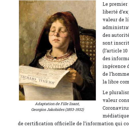
Le premier 
liberté d’e
valeur de l
administrat
des autorit
sont inscri
(l’article 
des informa
ingérence d
de l’homme 
la libre co
Le pluralis
valeur con
Adaptation de
Fille lisant,
Coronavirus
Georgios Jakobides (1853-1932)
médiatiques
de certification officielle de l’information qui c