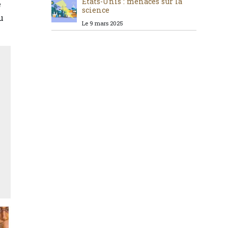
États-Unis : menaces sur la
e
science
u
Le 9 mars 2025