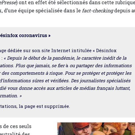
ePresse
) ont en effet été sélectionnés dans cette rubriqu
x, d’une équipe spécialisée dans le
fact-checking
depuis a
Désinfox coronavirus »
e dédiée sur son site Internet intitulée « Désinfox
 :
« Depuis le début de la pandémie, le caractère inédit de la
ations. Plus que jamais, se fier
à
ou partager des informations
 des comportements à risque. Pour se protéger et protéger les
 d’informations sûres et vérifiées. Des journalistes spécialisés
dié vous donne accès aux articles de médias français luttant,
ormation. »
stations, la page est supprimée.
 de ces seuls
eutralité des