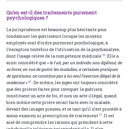
Qu’en est-il des traitements purement
psychologiques ?
La jurisprudence est beaucoup plus hésitante pour
condamner les guérisseurs lorsque les moyens
employés sont d’ordre purement psychologique, à
l’exception toutefois de l’utilisation de la psychanalyse,
15
dont l’usage relève de la compétence médicale
. Elle a
ainsi considéré que
« le f ait, par un individu non diplômé, de
se livrer, en vue de guérir les maladies, à certaines pratiques
de spiritisme, ne constitue pas à lui seul l’exercice illégal de la
16
médecine »
. De même, les juges ont toujours considéré
que des prières faites pour invoquer la guérison
constituent un acte de foi, et non un acte illégal, quand
bien même cette prière serait faite avec le malade,
devant des images pieuses, et ce tant qu’il n’est procédé à
17
aucun examen ni prescription de traitement
. Il est
aisé de comprendre les raisons qui président à cette
inhabituelle tolérance jurisprudentielle. Il n’en