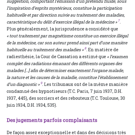
suggestion, comportant l’émission d’un prétendu fluide, sous
l’inspiration d’esprits mystérieux, constitue la participation
habituelle et par direction suivie au traitement des maladies,
7
caractéristique du délit d’exercice illégal de la médecine »
.
Plus généralement, la jurisprudence a considéré que
« tout traitement par magnétisme constitue un exercice illégal
de la médecine, car son auteur prend ainsi part d’une manière
8
habituelle au traitement des maladies »
.
En matière de
radiesthésie, la Cour de Cassation a estimé que
« l’examen
complet des radiations émanant des différents organes des
malades [...] afin de déterminer exactement l’organe malade,
la nature et les causes de la maladie, constitue l’établissement
9
d’un diagnostic »
.
Les tribunaux ont de la même manière
condamné des hypnotiseurs (T.C. Paris, 7 juin 1937, D.H.
1937, 445), des sorciers et des rebouteux (T.C. Toulouse, 30
juin 1934, D.H. 1934, 535).
Des jugements parfois complaisants
De façon assez exceptionnelle et dans des décisions très