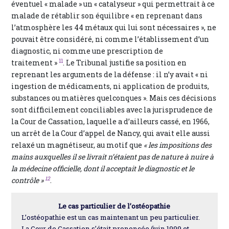
éventuel « malade » un « catalyseur » qui permettrait à ce
malade de rétablir son équilibre « en reprenant dans
l’atmosphère les 44 métaux qui lui sont nécessaires », ne
pouvait être considéré, ni comme l’établissement d’un
diagnostic, ni comme une prescription de
11
traitement »
. Le Tribunal justifie sa position en
reprenant les arguments de la défense : il n’y avait « ni
ingestion de médicaments, ni application de produits,
substances ou matières quelconques ». Mais ces décisions
sont difficilement conciliables avec la jurisprudence de
la Cour de Cassation, laquelle a d’ailleurs cassé, en 1966,
un arrêt de la Cour d’appel de Nancy, qui avait elle aussi
relaxé un magnétiseur, au motif que
« les impositions des
mains auxquelles il se livrait n’étaient pas de nature à nuire à
la médecine officielle, dont il acceptait le diagnostic et le
12
contrôle »
.
Le cas particulier de l’ostéopathie
L’ostéopathie est un cas maintenant un peu particulier.
La Cour de Cassation s’était prononcée (juin 1999 et