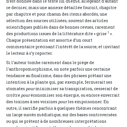
n’est donnée dans le texte lui-même, allégeant d’autant
ce dernier, mais une annexe détaillée fournit, chapitre
par chapitre et pour chacun des items abordés, une
sélection des sources utilisées, souvent des articles
scientifiques publiés dans de bonnes revues, rarement
3
des productions issues de la littérature dite « grise
».
Chaque présentation est assortie d’un court
commentaire précisant l’intérêt de la source, et invitant
le lecteur à s’y reporter.
Si l’auteur tombe rarement dans le piège de
l’anthropomorphisme, on note parfois une certaine
tendance au finalisme, dans des phrases prêtant une
intention à la plante qui, par exemple, fermerait ses
stomates
pour
minimiser sa transpiration, cesserait de
croître
pour
économiser son énergie, ou encore enverrait
des toxines à ses voisines
pour
les empoisonner. En
outre, il sacrifie parfois à quelques thèmes rencontrant
un large succès médiatique, sur des bases controversées
ou qui se prêtent à de nombreuses interprétations