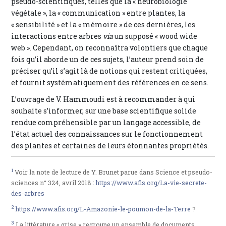
pseudo-scientifiques, telles que la « neurobiologie
végétale », la « communication » entre plantes, la
« sensibilité » et la « mémoire » de ces dernières, les
interactions entre arbres
via
un supposé « wood wide
web ». Cependant, on reconnaîtra volontiers que chaque
fois qu’il aborde un de ces sujets, l’auteur prend soin de
préciser qu’il s’agit là de notions qui restent critiquées,
et fournit systématiquement des références en ce sens.
L’ouvrage de V. Hammoudi est à recommander à qui
souhaite s’informer, sur une base scientifique solide
rendue compréhensible par un langage accessible, de
l’état actuel des connaissances sur le fonctionnement
des plantes et certaines de leurs étonnantes propriétés.
1
Voir la note de lecture de Y. Brunet parue dans Science et pseudo-
sciences n° 324, avril 2018 :
https://www.afis.org/La-vie-secrete-
des-arbres
2
https://www.afis.org/L-Amazonie-le-poumon-de-la-Terre
?
3
La littérature « grise » regroupe un ensemble de documents